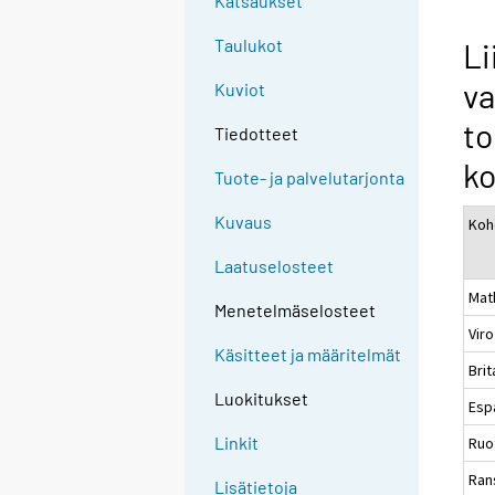
Katsaukset
Taulukot
Li
va
Kuviot
to
Tiedotteet
k
Tuote- ja palvelutarjonta
Kuvaus
Ko
Laatuselosteet
Mat
Menetelmäselosteet
Viro
Käsitteet ja määritelmät
Brit
Luokitukset
Esp
Linkit
Ruo
Ran
Lisätietoja