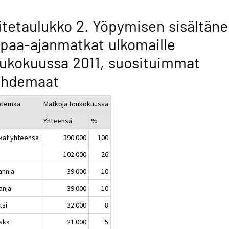
itetaulukko 2. Yöpymisen sisältäne
paa-ajanmatkat ulkomaille
ukokuussa 2011, suosituimmat
ohdemaat
hdemaa
Matkoja toukokuussa
Yhteensä
%
kat yhteensä
390 000
100
102 000
26
annia
39 000
10
anja
39 000
10
tsi
32 000
8
ska
21 000
5