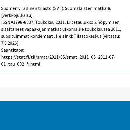
Suomen virallinen tilasto (SVT): Suomalaisten matkailu
[verkkojulkaisu].
ISSN=1798-8837.
Toukokuu
2011, Liitetaulukko 2. Yöpymisen
sisältäneet vapaa-ajanmatkat ulkomaille toukokuussa 2011,
suosituimmat kohdemaat . Helsinki: Tilastokeskus [viitattu:
7.8.2026].
Saantitapa:
https://stat.fi/til/smat/2011/05/smat_2011_05_2011-07-
01_tau_002_fi.html