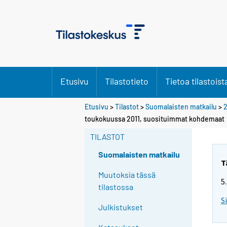
Etusivu
Tilastotieto
Tietoa tilastoist
Etusivu
>
Tilastot
>
Suomalaisten matkailu
>
2
toukokuussa 2011, suosituimmat kohdemaat
TILASTOT
Suomalaisten matkailu
T
Muutoksia tässä
5
tilastossa
S
Julkistukset