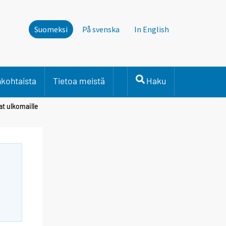
Suomeksi
På svenska
In English
nkohtaista
Tietoa meistä
Haku
t ulkomaille