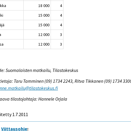
ikka
18 000
4
ki
15 000
4
äjä
15 000
4
a
12 000
3
sa
12 000
3
e: Suomalaisten matkailu, Tilastokeskus
tietoja: Taru Tamminen (09) 1734 2243, Ritva Tikkanen (09) 1734 330
enne.matkailu@tilastokeskus.fi
aava tilastojohtaja: Hannele Orjala
itetty 1.7.2011
Viittausohje
: