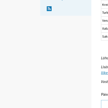
Kre
Turk
Ven
Itali
Sak
Lähd
Lisä
liik
Vast
Päiv