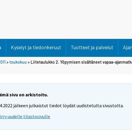
a
Kyselyt ja tiedonkeruut
Tuotteet ja palvelut
Aja
011
>
toukokuu
> Liitetaulukko 2. Yöpymisen sisältäneet vapaa-ajanmatka
ämä sivu on arkistoitu.
.4.2022 jälkeen julkaistut tiedot löydät uudistetulta sivustolta.
iirry uudelle tilastosivulle