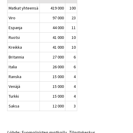
Matkat yhteensä
419 000
100
Viro
97 000
23
Espanja
44 000
11
Ruotsi
41 000
10
Kreikka
41 000
10
Britannia
27 000
6
Italia
26 000
6
Ranska
15 000
4
Venäjä
15 000
4
Turkki
15 000
4
Saksa
12 000
3
Lähde: Suomalaisten matkailu, Tilastokeskus