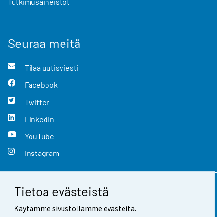
Tutkimusaineistot
Seuraa meitä
Tilaa uutisviesti
Facebook
Twitter
LinkedIn
YouTube
Instagram
Tietoa evästeistä
Yhteystiedot
Käytämme sivustollamme evästeitä.
Palaute