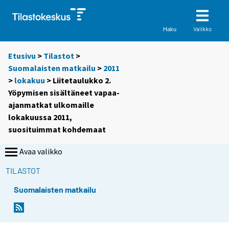
Valikko
Haku
Etusivu
>
Tilastot
>
Suomalaisten matkailu
>
2011
>
lokakuu
> Liitetaulukko 2.
Yöpymisen sisältäneet vapaa-
ajanmatkat ulkomaille
lokakuussa 2011,
suosituimmat kohdemaat
Avaa valikko
TILASTOT
Suomalaisten matkailu