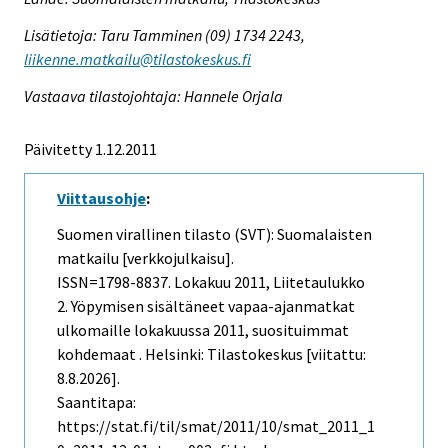
Lisätietoja: Taru Tamminen (09) 1734 2243,
liikenne.matkailu@tilastokeskus.fi
Vastaava tilastojohtaja: Hannele Orjala
Päivitetty 1.12.2011
Viittausohje
:
Suomen virallinen tilasto (SVT): Suomalaisten
matkailu [verkkojulkaisu].
ISSN=1798-8837.
Lokakuu
2011, Liitetaulukko
2. Yöpymisen sisältäneet vapaa-ajanmatkat
ulkomaille lokakuussa 2011, suosituimmat
kohdemaat . Helsinki: Tilastokeskus [viitattu:
8.8.2026].
Saantitapa:
https://stat.fi/til/smat/2011/10/smat_2011_1