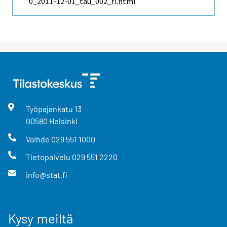
0_2011-12-01_tau_002_fi.html
Työpajankatu
13
00580
Helsinki
Vaihde
029 551 1000
Tietopalvelu
029 551 2220
info@stat.fi
Kysy meiltä