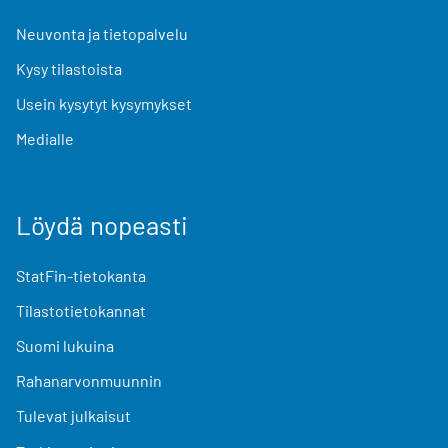
Neuvonta ja tietopalvelu
Kysy tilastoista
Usein kysytyt kysymykset
Medialle
Löydä nopeasti
StatFin-tietokanta
Tilastotietokannat
Suomi lukuina
Rahanarvonmuunnin
Tulevat julkaisut