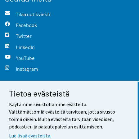
Tilaa uutisviesti
Facebook
Twitter
LinkedIn
YouTube
Instagram
Tietoa evästeistä
Yhteystiedot
Käytämme sivustollamme evästeitä.
Palaute
Välttämättömiä evästeitä tarvitaan, jotta sivusto
toimii oikein. Muita evästeitä tarvitaan videoiden,
Käyttöehdot
podcastien ja palautepalvelun esittämiseen.
Tietosuoja
Lue lisää evästeistä.