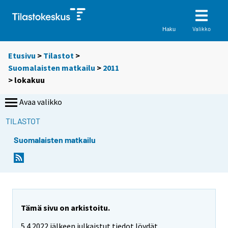
Valikko
Haku
Etusivu
>
Tilastot
>
Suomalaisten matkailu
>
2011
>
lokakuu
Avaa valikko
TILASTOT
Suomalaisten matkailu
Tämä sivu on arkistoitu.
5.4.2022 jälkeen julkaistut tiedot löydät