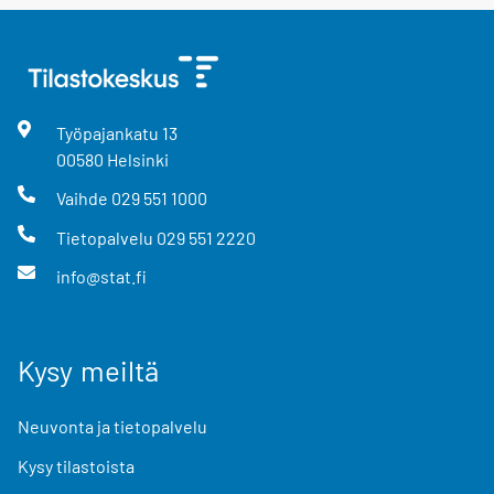
Työpajankatu
13
00580
Helsinki
Vaihde
029 551 1000
Tietopalvelu
029 551 2220
info@stat.fi
Kysy meiltä
Neuvonta ja tietopalvelu
Kysy tilastoista