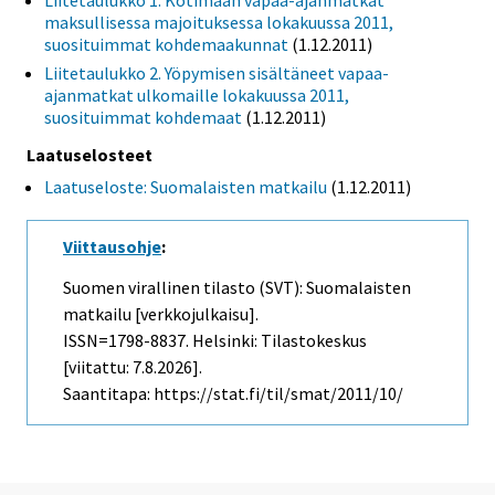
Liitetaulukko 1. Kotimaan vapaa-ajanmatkat
maksullisessa majoituksessa lokakuussa 2011,
suosituimmat kohdemaakunnat
(1.12.2011)
Liitetaulukko 2. Yöpymisen sisältäneet vapaa-
ajanmatkat ulkomaille lokakuussa 2011,
suosituimmat kohdemaat
(1.12.2011)
Laatuselosteet
Laatuseloste: Suomalaisten matkailu
(1.12.2011)
Viittausohje
:
Suomen virallinen tilasto (SVT): Suomalaisten
matkailu [verkkojulkaisu].
ISSN=1798-8837. Helsinki: Tilastokeskus
[viitattu: 7.8.2026].
Saantitapa: https://stat.fi/til/smat/2011/10/