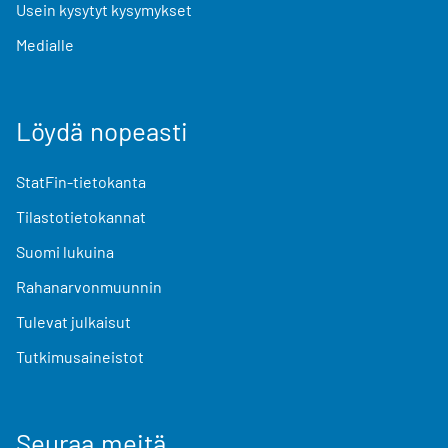
Usein kysytyt kysymykset
Medialle
Löydä nopeasti
StatFin-tietokanta
Tilastotietokannat
Suomi lukuina
Rahanarvonmuunnin
Tulevat julkaisut
Tutkimusaineistot
Seuraa meitä