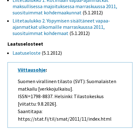
Liitetaulukko 1. Kotimaan vapaa-ajanmatkat
maksullisessa majoituksessa marraskuussa 2011,
suosituimmat kohdemaakunnat
(5.1.2012)
Liitetaulukko 2. Yöpymisen sisältäneet vapaa-
ajanmatkat ulkomaille marraskuussa 2011,
suosituimmat kohdemaat
(5.1.2012)
Laatuselosteet
Laatuseloste
(5.1.2012)
Viittausohje
:
Suomen virallinen tilasto (SVT): Suomalaisten
matkailu [verkkojulkaisu].
ISSN=1798-8837. Helsinki: Tilastokeskus
[viitattu: 9.8.2026].
Saantitapa:
https://stat.fi/til/smat/2011/11/index.html