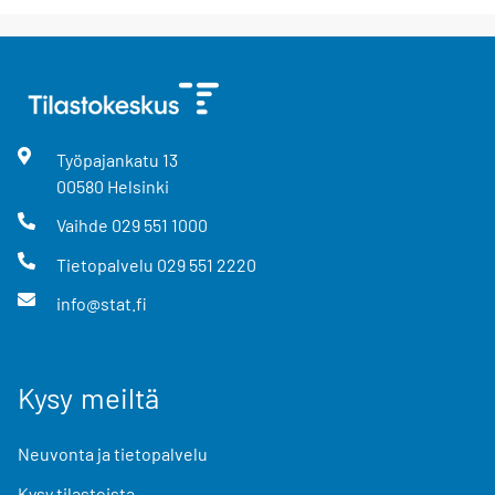
Työpajankatu
13
00580
Helsinki
Vaihde
029 551 1000
Tietopalvelu
029 551 2220
info@stat.fi
Kysy meiltä
Neuvonta ja tietopalvelu
Kysy tilastoista