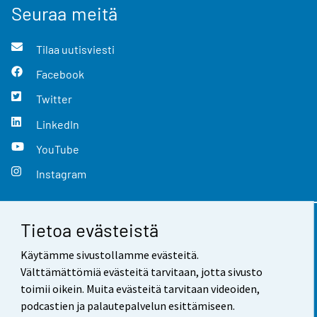
Seuraa meitä
Tilaa uutisviesti
Facebook
Twitter
LinkedIn
YouTube
Instagram
Tietoa evästeistä
Yhteystiedot
Käytämme sivustollamme evästeitä.
Palaute
Välttämättömiä evästeitä tarvitaan, jotta sivusto
toimii oikein. Muita evästeitä tarvitaan videoiden,
Käyttöehdot
podcastien ja palautepalvelun esittämiseen.