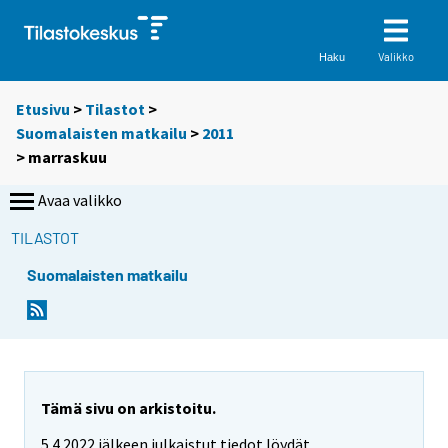
Valikko
Haku
Etusivu
>
Tilastot
>
Suomalaisten matkailu
>
2011
>
marraskuu
Avaa valikko
TILASTOT
Suomalaisten matkailu
Tämä sivu on arkistoitu.
5.4.2022 jälkeen julkaistut tiedot löydät