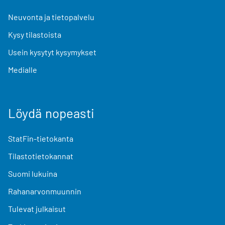
Neuvonta ja tietopalvelu
Kysy tilastoista
Usein kysytyt kysymykset
Medialle
Löydä nopeasti
StatFin-tietokanta
Tilastotietokannat
Suomi lukuina
Rahanarvonmuunnin
Tulevat julkaisut