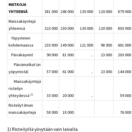
MATKOJA
YHTEENSÄ
381 000
248 000
130 000
120 000
879 000
Maissakäyntejä
yhteensä
323 000
230 000
130 000
120 000
803 000
Yöpyminen
kohdemaassa
233 000
149 000
121 000
98 000
601 000
Päiväkäynnit
90 000
81 000
..
23 000
203 000
Päivämatkat (ei
yöpymistä)
57 000
61 000
..
23 000
144 000
Maissakäyntejä
risteilyn
1)
yhteydessä
33 000
20 000
..
59 000
Risteilyt ilman
maissakäyntejä
58 000
18 000
76 000
1) Risteilyillä yövytään vain laivalla.