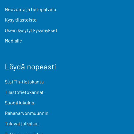
Neuvonta ja tietopalvelu
Kysy tilastoista
Usein kysytyt kysymykset
Medialle
Löydä nopeasti
StatFin-tietokanta
Tilastotietokannat
Suomi lukuina
Rahanarvonmuunnin
Tulevat julkaisut