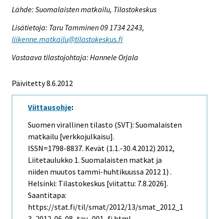
Lähde: Suomalaisten matkailu, Tilastokeskus
Lisätietoja: Taru Tamminen 09 1734 2243,
liikenne.matkailu@tilastokeskus.fi
Vastaava tilastojohtaja: Hannele Orjala
Päivitetty 8.6.2012
Viittausohje
:
Suomen virallinen tilasto (SVT): Suomalaisten
matkailu [verkkojulkaisu].
ISSN=1798-8837.
Kevät (1.1.-30.4.2012)
2012,
Liitetaulukko 1. Suomalaisten matkat ja
niiden muutos tammi-huhtikuussa 2012 1) .
Helsinki: Tilastokeskus [viitattu: 7.8.2026].
Saantitapa:
https://stat.fi/til/smat/2012/13/smat_2012_1
3_2012-06-08_tau_001_fi.html