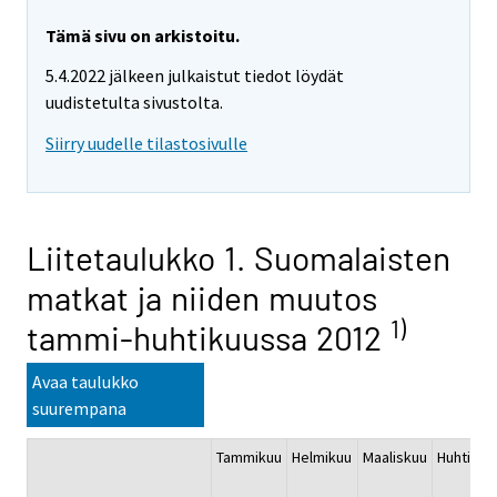
Tämä sivu on arkistoitu.
5.4.2022 jälkeen julkaistut tiedot löydät
uudistetulta sivustolta.
Siirry uudelle tilastosivulle
Liitetaulukko 1. Suomalaisten
matkat ja niiden muutos
1)
tammi-huhtikuussa 2012
Avaa taulukko
suurempana
Tammikuu
Helmikuu
Maaliskuu
Huhtikuu