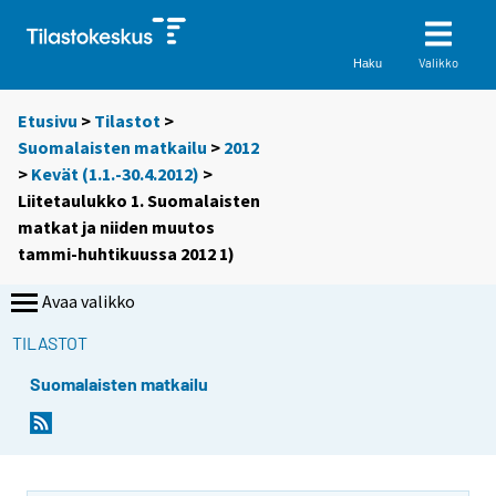
Valikko
Haku
Etusivu
>
Tilastot
>
Suomalaisten matkailu
>
2012
>
Kevät (1.1.-30.4.2012)
>
Liitetaulukko 1. Suomalaisten
matkat ja niiden muutos
tammi-huhtikuussa 2012 1)
Avaa valikko
TILASTOT
Suomalaisten matkailu