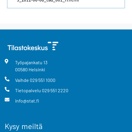
Työpajankatu
13
00580
Helsinki
Vaihde
029 551 1000
Tietopalvelu
029 551 2220
info@stat.fi
Kysy meiltä