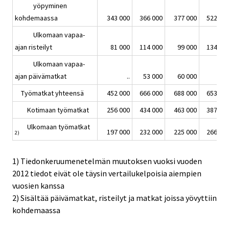
yöpyminen
kohdemaassa
343 000
366 000
377 000
522 00
Ulkomaan vapaa-
ajan risteilyt
81 000
114 000
99 000
134 00
Ulkomaan vapaa-
ajan päivämatkat
..
53 000
60 000
.
Työmatkat yhteensä
452 000
666 000
688 000
653 00
Kotimaan työmatkat
256 000
434 000
463 000
387 00
Ulkomaan työmatkat
197 000
232 000
225 000
266 00
2)
1) Tiedonkeruumenetelmän muutoksen vuoksi vuoden
2012 tiedot eivät ole täysin vertailukelpoisia aiempien
vuosien kanssa
2) Sisältää päivämatkat, risteilyt ja matkat joissa yövyttiin
kohdemaassa