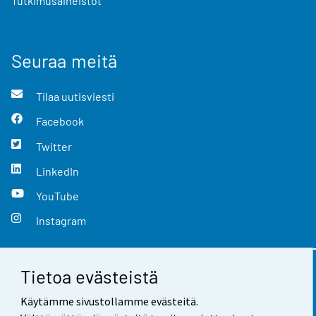
Tutkimusaineistot
Seuraa meitä
Tilaa uutisviesti
Facebook
Twitter
LinkedIn
YouTube
Instagram
Tietoa evästeistä
Yhteystiedot
Käytämme sivustollamme evästeitä.
Palaute