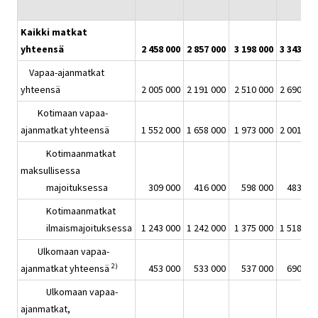
Kaikki matkat
yhteensä
2 458 000
2 857 000
3 198 000
3 343 00
Vapaa-ajanmatkat
yhteensä
2 005 000
2 191 000
2 510 000
2 690 00
Kotimaan vapaa-
ajanmatkat yhteensä
1 552 000
1 658 000
1 973 000
2 001 00
Kotimaanmatkat
maksullisessa
majoituksessa
309 000
416 000
598 000
483 00
Kotimaanmatkat
ilmaismajoituksessa
1 243 000
1 242 000
1 375 000
1 518 00
Ulkomaan vapaa-
2)
ajanmatkat yhteensä
453 000
533 000
537 000
690 00
Ulkomaan vapaa-
ajanmatkat,