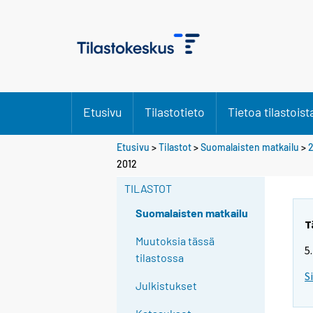
Etusivu
Tilastotieto
Tietoa tilastoist
Etusivu
>
Tilastot
>
Suomalaisten matkailu
>
2012
TILASTOT
Suomalaisten matkailu
T
Muutoksia tässä
5
tilastossa
S
Julkistukset