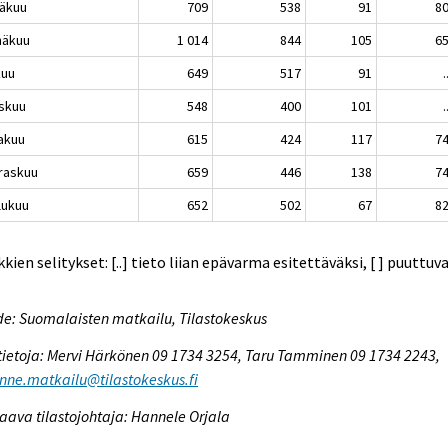
äkuu
709
538
91
8
näkuu
1 014
844
105
6
kuu
649
517
91
.
skuu
548
400
101
.
akuu
615
424
117
7
raskuu
659
446
138
7
lukuu
652
502
67
8
kien selitykset: [..] tieto liian epävarma esitettäväksi, [ ] puuttuv
e: Suomalaisten matkailu, Tilastokeskus
tietoja: Mervi Härkönen 09 1734 3254, Taru Tamminen 09 1734 2243,
enne.matkailu@tilastokeskus.fi
aava tilastojohtaja: Hannele Orjala