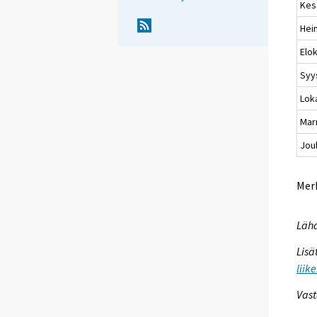
Kes
Hei
Elo
Syy
Lok
Mar
Jou
Merk
Lähd
Lisä
liik
Vast