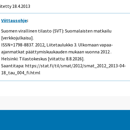
itetty 18.4.2013
Viittausohje
:
Suomen virallinen tilasto (SVT): Suomalaisten matkailu
[verkkojulkaisu].
ISSN=1798-8837. 2012, Liitetaulukko 3. Ulkomaan vapaa-
ajanmatkat päättymiskuukauden mukaan vuonna 2012 .
Helsinki: Tilastokeskus [viitattu: 8.8.2026].
Saantitapa: https://stat.fi/til/smat/2012/smat_2012_2013-04-
18_tau_004_fi.html