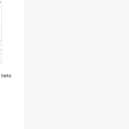
0
5
.
.
4
4
2
a tieto