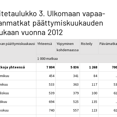
itetaulukko 3. Ulkomaan vapaa-
janmatkat päättymiskuukauden
ukaan vuonna 2012
kan päättymiskuukausi
Yhteensä
Yöpyminen
Risteily
Päivämatk
kohdemaassa
1 000 matkaa
koja yhteensä
7 804
5 836
1 268
70
mikuu
454
341
84
.
mikuu
533
363
117
5
liskuu
539
379
100
6
tikuu
694
525
135
.
kokuu
740
557
123
6