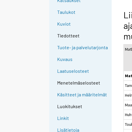
Katsaukset
Taulukot
Li
a
Kuviot
m
Tiedotteet
Tuote- ja palvelutarjonta
Mat
Kuvaus
Laatuselosteet
Mat
Menetelmäselosteet
Tam
Käsitteet ja määritelmät
Hel
Maa
Luokitukset
Huh
Linkit
Tou
Lisätietoja