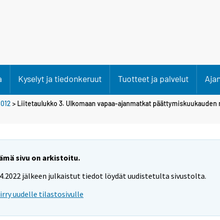
a
Kyselyt ja tiedonkeruut
Tuotteet ja palvelut
Aja
2012
> Liitetaulukko 3. Ulkomaan vapaa-ajanmatkat päättymiskuukaude
ämä sivu on arkistoitu.
.4.2022 jälkeen julkaistut tiedot löydät uudistetulta sivustolta.
iirry uudelle tilastosivulle