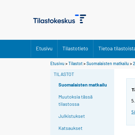
Etusivu
Tilastotieto
Tietoa tilastoist
Etusivu
>
Tilastot
>
Suomalaisten matkailu
>
TILASTOT
Suomalaisten matkailu
T
Muutoksia tässä
5
tilastossa
S
Julkistukset
Katsaukset