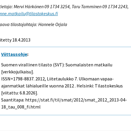
tietoja: Mervi Härkönen 09 1734 3254, Taru Tamminen 09 1734 2243,
enne.matkailu@tilastokeskus.fi
aava tilastojohtaja: Hannele Orjala
itetty 18.4.2013
Viittausohje
:
Suomen virallinen tilasto (SVT): Suomalaisten matkailu
[verkkojulkaisu].
ISSN=1798-8837. 2012, Liitetaulukko 7. Ulkomaan vapaa-
ajanmatkat lähialueille vuonna 2012 . Helsinki: Tilastokeskus
[viitattu: 6.8.2026].
Saantitapa: https://stat.fi/til/smat/2012/smat_2012_2013-04-
18_tau_008_fi.html