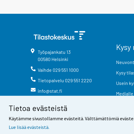
Kysy 
Työpajankatu
13
00580
Helsinki
Neuvonta
Vaihde
029 551 1000
Kysy tila
Tietopalvelu
029 551 2220
Usein ky
info@stat.fi
Medialle
Tietoa evästeistä
Käytämme sivustollamme evästeitä. Välttämättömiä evästeitä t
Lue lisää evästeistä.