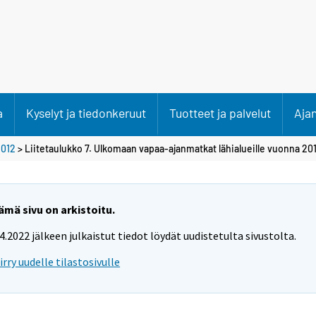
a
Kyselyt ja tiedonkeruut
Tuotteet ja palvelut
Aja
2012
> Liitetaulukko 7. Ulkomaan vapaa-ajanmatkat lähialueille vuonna 20
ämä sivu on arkistoitu.
.4.2022 jälkeen julkaistut tiedot löydät uudistetulta sivustolta.
iirry uudelle tilastosivulle