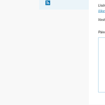
Lisä
liik
Vast
Päiv