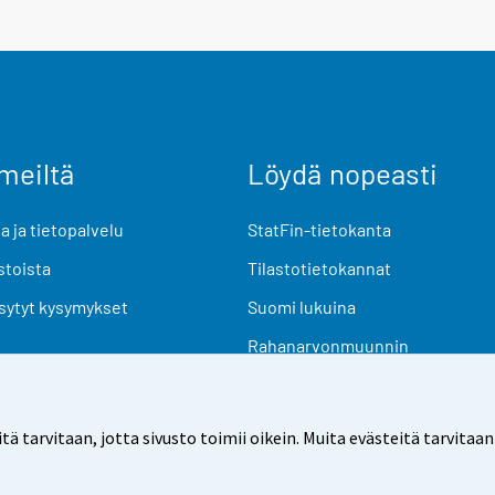
meiltä
Löydä nopeasti
 ja tietopalvelu
StatFin-tietokanta
stoista
Tilastotietokannat
sytyt kysymykset
Suomi lukuina
Rahanarvonmuunnin
Tulevat julkaisut
Tutkimusaineistot
arvitaan, jotta sivusto toimii oikein. Muita evästeitä tarvitaan