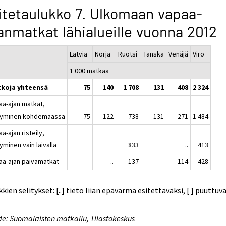
itetaulukko 7. Ulkomaan vapaa-
anmatkat lähialueille vuonna 2012
Latvia
Norja
Ruotsi
Tanska
Venäjä
Viro
1 000 matkaa
koja yhteensä
75
140
1 708
131
408
2 324
aa-ajan matkat,
yminen kohdemaassa
75
122
738
131
271
1 484
a-ajan risteily,
minen vain laivalla
833
..
413
aa-ajan päivämatkat
..
137
114
428
kien selitykset: [..] tieto liian epävarma esitettäväksi, [ ] puuttuv
e: Suomalaisten matkailu, Tilastokeskus