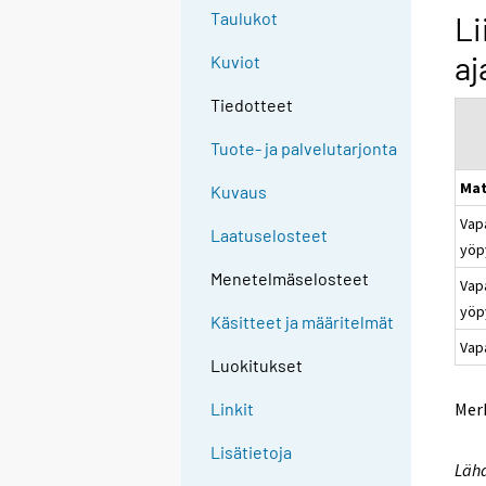
Taulukot
Li
aj
Kuviot
Tiedotteet
Tuote- ja palvelutarjonta
Mat
Kuvaus
Vap
Laatuselosteet
yöp
Menetelmäselosteet
Vapa
yöpy
Käsitteet ja määritelmät
Vap
Luokitukset
Merk
Linkit
Lisätietoja
Lähd