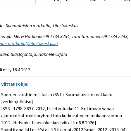
e: Suomalaisten matkailu, Tilastokeskus
tietoja: Mervi Härkönen 09 1734 3254, Taru Tamminen 09 1734 2243,
enne.matkailu@tilastokeskus.fi
aava tilastojohtaja: Hannele Orjala
itetty 18.4.2013
Viittausohje
:
Suomen virallinen tilasto (SVT): Suomalaisten matkailu
[verkkojulkaisu].
ISSN=1798-8837. 2012, Liitetaulukko 11. Kotimaan vapaa-
ajanmatkat matkaryhmittäin kulkuvälineen mukaan vuonna
2012 . Helsinki: Tilastokeskus [viitattu: 6.8.2026].
Saantitapa: https://stat.fi/til/smat/2012/smat_2012_2013-04-