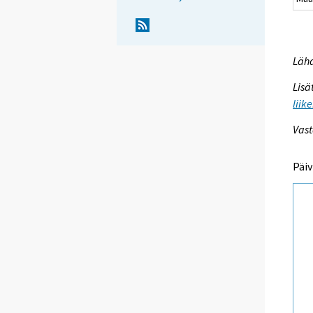
Lähd
Lisä
liik
Vast
Päiv