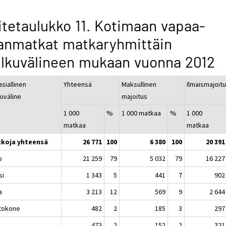
itetaulukko 11. Kotimaan vapaa-
anmatkat matkaryhmittäin
lkuvälineen mukaan vuonna 2012
siallinen
Yhteensä
Maksullinen
Ilmaismajoit
kuväline
majoitus
1 000
%
1 000 matkaa
%
1 000
matkaa
matkaa
koja yhteensä
26 771
100
6 380
100
20 391
o
21 259
79
5 032
79
16 227
si
1 343
5
441
7
902
a
3 213
12
569
9
2 644
tokone
482
2
185
3
297
u
473
2
152
2
321