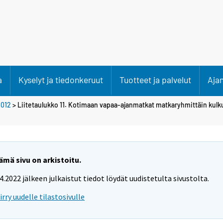
a
Kyselyt ja tiedonkeruut
Tuotteet ja palvelut
Aja
2012
> Liitetaulukko 11. Kotimaan vapaa-ajanmatkat matkaryhmittäin kul
ämä sivu on arkistoitu.
.4.2022 jälkeen julkaistut tiedot löydät uudistetulta sivustolta.
iirry uudelle tilastosivulle