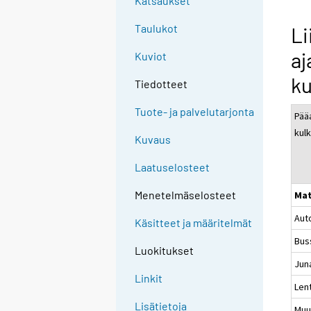
Katsaukset
Taulukot
Li
aj
Kuviot
ku
Tiedotteet
Tuote- ja palvelutarjonta
Pääa
kul
Kuvaus
Laatuselosteet
Menetelmäselosteet
Mat
Aut
Käsitteet ja määritelmät
Bus
Luokitukset
Jun
Linkit
Len
Lisätietoja
Mu