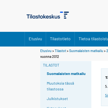
Etusivu
Tilastotieto
Tietoa tilastoist
Etusivu
>
Tilastot
>
Suomalaisten matkailu
>
vuonna 2012
TILASTOT
Suomalaisten matkailu
T
Muutoksia tässä
5
tilastossa
S
Julkistukset