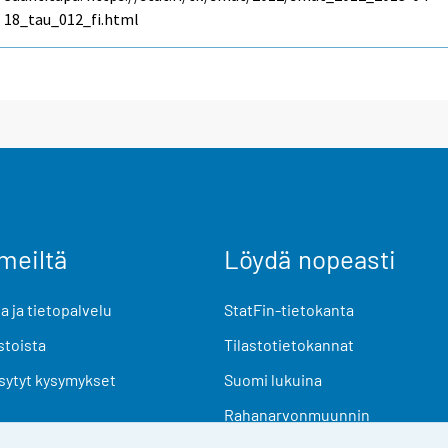
18_tau_012_fi.html
meiltä
Löydä nopeasti
 ja tietopalvelu
StatFin-tietokanta
stoista
Tilastotietokannat
sytyt kysymykset
Suomi lukuina
Rahanarvonmuunnin