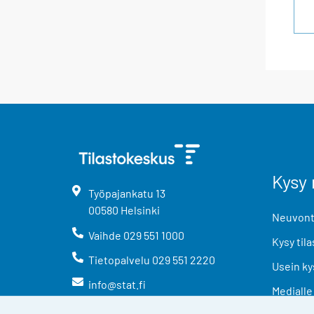
Kysy 
Työpajankatu
13
00580
Helsinki
Neuvonta
Vaihde
029 551 1000
Kysy tila
Tietopalvelu
029 551 2220
Usein ky
info@stat.fi
Medialle