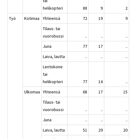
tai
helikopteri
88
9
2
Työ
Kotimaa
Yhteensä
72
19
9
Tilaus- tai
vuorobussi
..
..
..
Juna
77
17
..
Laiva, lautta
..
..
..
Lentokone
tai
helikopteri
77
14
..
Ulkomaa
Yhteensä
68
17
15
Tilaus- tai
vuorobussi
..
..
..
Juna
..
..
..
Laiva, lautta
51
29
20