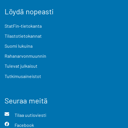
Löydä nopeasti
StatFin-tietokanta
Tilastotietokannat
Suomi lukuina
Rahanarvonmuunnin
Tulevat julkaisut
Tutkimusaineistot
Seuraa meitä
Tilaa uutisviesti
Facebook