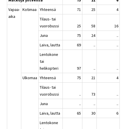
Matkoja yhteensä
73
21
6
Vapaa-
Kotimaa
Yhteensä
71
25
4
aika
Tilaus- tai
vuorobussi
25
58
16
Juna
75
24
..
Laiva, lautta
69
..
..
Lentokone
tai
helikopteri
97
..
..
Ulkomaa
Yhteensä
75
21
4
Tilaus- tai
vuorobussi
..
73
..
Juna
..
..
..
Laiva, lautta
65
30
6
Lentokone