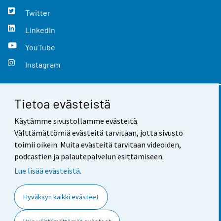
Twitter
LinkedIn
YouTube
Instagram
Tietoa evästeistä
Yhteystiedot
Käytämme sivustollamme evästeitä.
Palaute
Välttämättömiä evästeitä tarvitaan, jotta sivusto
toimii oikein. Muita evästeitä tarvitaan videoiden,
Käyttöehdot
podcastien ja palautepalvelun esittämiseen.
Tietosuoja
Lue lisää evästeistä.
Saavutettavuus
Hyväksyn kaikki evästeet
Tietoa sivustosta