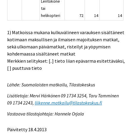
Lentokone
tai
helikopteri
72
14
14
1) Matkoissa mukana kulkuvälineen varauksen sisältäneet
kotimaan maksullisen ja ilmaisen majoituksen matkat,
sekä ulkomaan päivämatkat, risteilyt ja yöpymisen
kohdemaassa sisältäneet matkat
Merkkien selitykset: [..] tieto liian epävarma esitettäväksi,
[ ] puuttuva tieto
Lähde: Suomalaisten matkailu, Tilastokeskus
Lisätietoja: Mervi Härkönen 09 1734 3254, Taru Tamminen
09 1734 2243,
liikenne.matkailu@tilastokeskus.fi
Vastaava tilastojohtaja: Hannele Orjala
Päivitetty 18.4.2013