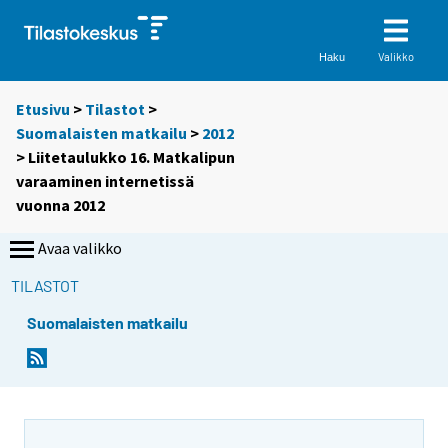
Valikko
Haku
Etusivu
>
Tilastot
>
Suomalaisten matkailu
>
2012
> Liitetaulukko 16. Matkalipun
varaaminen internetissä
vuonna 2012
Avaa valikko
TILASTOT
Suomalaisten matkailu