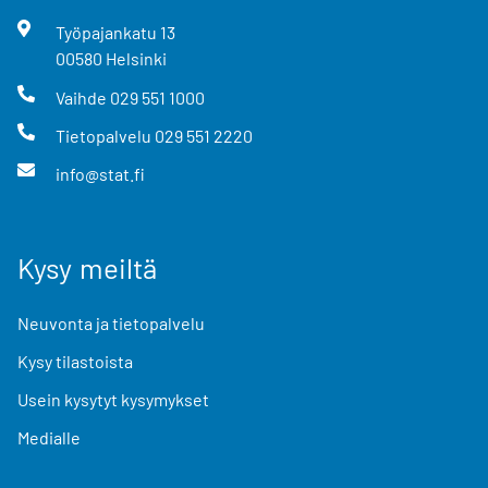
Työpajankatu
13
00580
Helsinki
Vaihde
029 551 1000
Tietopalvelu
029 551 2220
info@stat.fi
Kysy meiltä
Neuvonta ja tietopalvelu
Kysy tilastoista
Usein kysytyt kysymykset
Medialle