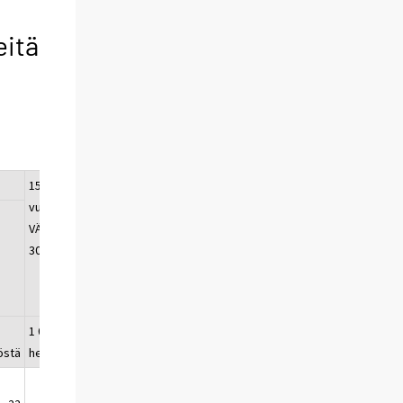
eitä
15–84-
vuotias
VÄESTÖ
30.6.2012
1 000
östä
henkilöä