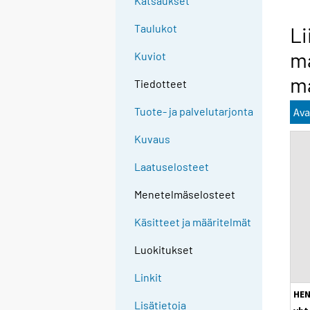
Katsaukset
Taulukot
Li
ma
Kuviot
ma
Tiedotteet
Tuote- ja palvelutarjonta
Ava
Kuvaus
Laatuselosteet
Menetelmäselosteet
Käsitteet ja määritelmät
Luokitukset
Linkit
HEN
Lisätietoja