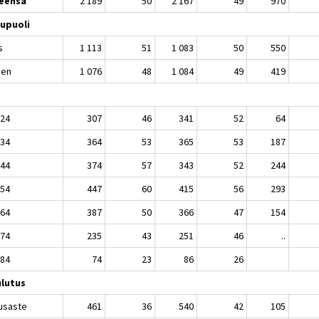
eensä
2 189
50
2 167
49
970
upuoli
s
1 113
51
1 083
50
550
nen
1 076
48
1 084
49
419
 24
307
46
341
52
64
 34
364
53
365
53
187
 44
374
57
343
52
244
 54
447
60
415
56
293
 64
387
50
366
47
154
 74
235
43
251
46
..
 84
74
23
86
26
lutus
usaste
461
36
540
42
105