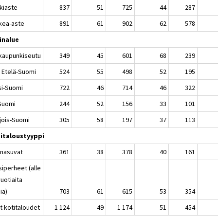
kiaste
837
51
725
44
287
kea-aste
891
61
902
62
578
inalue
kaupunkiseutu
349
45
601
68
239
 Etelä-Suomi
524
55
498
52
195
si-Suomi
722
46
714
46
322
-Suomi
244
52
156
33
101
jois-Suomi
305
58
197
37
113
italoustyyppi
inasuvat
361
38
378
40
161
siperheet (alle
uotiaita
ia)
703
61
615
53
354
t kotitaloudet
1 124
49
1 174
51
454