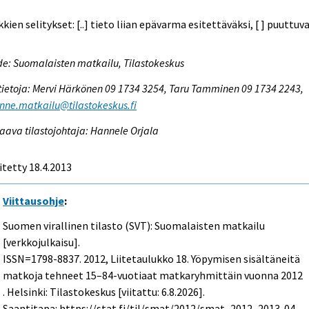
kien selitykset: [..] tieto liian epävarma esitettäväksi, [ ] puuttuv
e: Suomalaisten matkailu, Tilastokeskus
tietoja: Mervi Härkönen 09 1734 3254, Taru Tamminen 09 1734 2243,
enne.matkailu@tilastokeskus.fi
aava tilastojohtaja: Hannele Orjala
itetty 18.4.2013
Viittausohje
:
Suomen virallinen tilasto (SVT): Suomalaisten matkailu
[verkkojulkaisu].
ISSN=1798-8837. 2012, Liitetaulukko 18. Yöpymisen sisältäneitä
matkoja tehneet 15–84-vuotiaat matkaryhmittäin vuonna 2012
. Helsinki: Tilastokeskus [viitattu: 6.8.2026].
Saantitapa: https://stat.fi/til/smat/2012/smat_2012_2013-04-