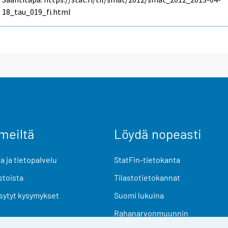
18_tau_019_fi.html
meiltä
Löydä nopeasti
 ja tietopalvelu
StatFin-tietokanta
stoista
Tilastotietokannat
sytyt kysymykset
Suomi lukuina
Rahanarvonmuunnin