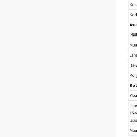
Kes
Kor
Asu
Pää
Muu
Län
Itä
Poh
Kot
Yks
Lap
15-v
laps
Muu