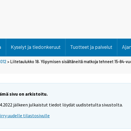
a
Kyselyt ja tiedonkeruut
Tuotteet ja palvelut
Aja
2012
> Liitetaulukko 18. Yöpymisen sisältäneitä matkoja tehneet 15–84-vu
ämä sivu on arkistoitu.
.4.2022 jälkeen julkaistut tiedot löydät uudistetulta sivustolta.
iirry uudelle tilastosivulle