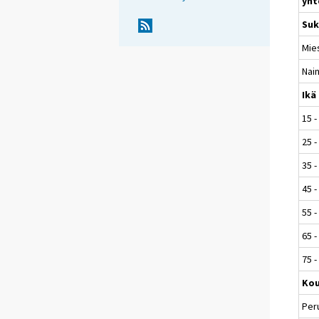
yht
Suk
Mie
Nai
Ikä
15 -
25 -
35 -
45 -
55 -
65 -
75 -
Kou
Per