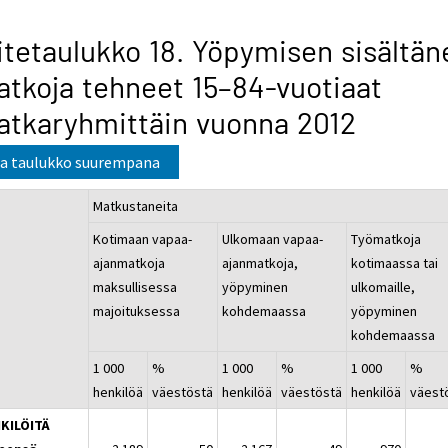
itetaulukko 18. Yöpymisen sisältän
tkoja tehneet 15–84-vuotiaat
tkaryhmittäin vuonna 2012
a taulukko suurempana
Matkustaneita
Kotimaan vapaa-
Ulkomaan vapaa-
Työmatkoja
ajanmatkoja
ajanmatkoja,
kotimaassa tai
maksullisessa
yöpyminen
ulkomaille,
majoituksessa
kohdemaassa
yöpyminen
kohdemaassa
1 000
%
1 000
%
1 000
%
henkilöä
väestöstä
henkilöä
väestöstä
henkilöä
väest
KILÖITÄ