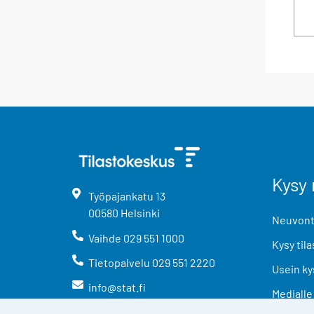
Kysy 
Työpajankatu
13
00580
Helsinki
Neuvonta
Vaihde
029 551 1000
Kysy tila
Tietopalvelu
029 551 2220
Usein ky
info@stat.fi
Medialle