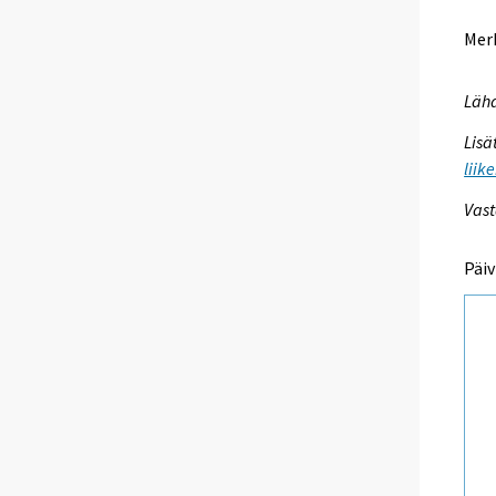
Merk
Lähd
Lisä
liik
Vast
Päiv