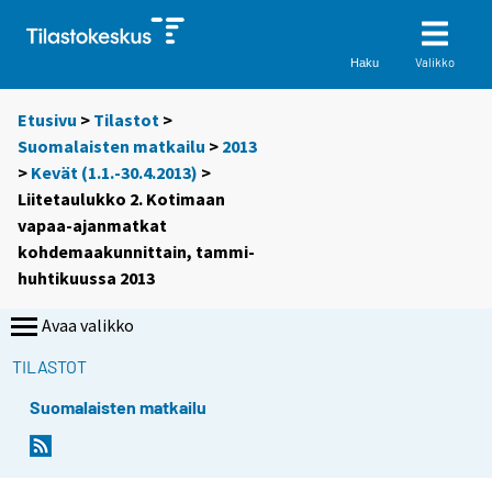
Valikko
Haku
Etusivu
>
Tilastot
>
Suomalaisten matkailu
>
2013
>
Kevät (1.1.-30.4.2013)
>
Liitetaulukko 2. Kotimaan
vapaa-ajanmatkat
kohdemaakunnittain, tammi-
huhtikuussa 2013
Avaa valikko
TILASTOT
Suomalaisten matkailu