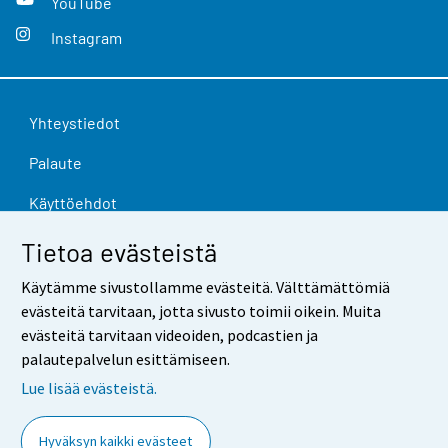
YouTube
Instagram
Yhteystiedot
Palaute
Käyttöehdot
Tietosuoja
Tietoa evästeistä
Saavutettavuus
Käytämme sivustollamme evästeitä. Välttämättömiä
evästeitä tarvitaan, jotta sivusto toimii oikein. Muita
Tietoa sivustosta
evästeitä tarvitaan videoiden, podcastien ja
palautepalvelun esittämiseen.
Evästeasetukset
Lue lisää evästeistä.
Hyväksyn kaikki evästeet