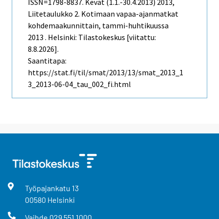
ISSN=1798-8837.
Kevät (1.1.-30.4.2013)
2013,
Liitetaulukko 2. Kotimaan vapaa-ajanmatkat
kohdemaakunnittain, tammi-huhtikuussa
2013 . Helsinki: Tilastokeskus [viitattu:
8.8.2026].
Saantitapa:
https://stat.fi/til/smat/2013/13/smat_2013_1
3_2013-06-04_tau_002_fi.html
Työpajankatu
13
00580
Helsinki
Vaihde
029 551 1000