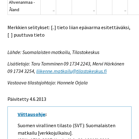
Ahvenanmaa -
Åland
..
..
..
Merkkien selitykset: [..] tieto liian epävarma esitettäväksi,
[ ] puuttuva tieto
Lähde: Suomalaisten matkailu, Tilastokeskus
Lisätietoja: Taru Tamminen 09 1734 2243, Mervi Härkönen
09 1734 3254,
liikenne.matkailu@tilastokeskus.fi
Vastaava tilastojohtaja: Hannele Orjala
Päivitetty 4.6.2013
Viittausohje
:
Suomen virallinen tilasto (SVT): Suomalaisten
matkailu [verkkojulkaisu].