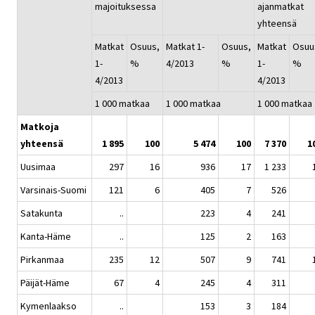
majoituksessa
ajanmatkat
yhteensä
Matkat
Osuus,
Matkat 1-
Osuus,
Matkat
Osuu
1-
%
4/2013
%
1-
%
4/2013
4/2013
1 000 matkaa
1 000 matkaa
1 000 matkaa
Matkoja
yhteensä
1 895
100
5 474
100
7 370
1
Uusimaa
297
16
936
17
1 233
Varsinais-Suomi
121
6
405
7
526
Satakunta
..
223
4
241
Kanta-Häme
..
125
2
163
Pirkanmaa
235
12
507
9
741
Päijät-Häme
67
4
245
4
311
Kymenlaakso
..
153
3
184