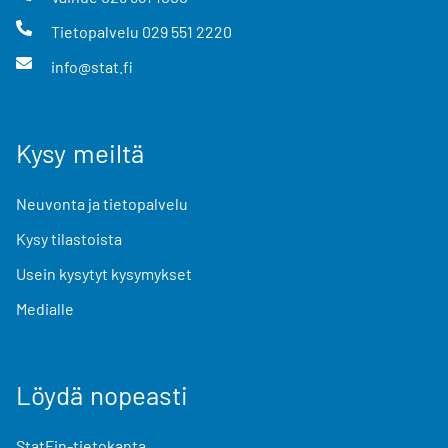
Tietopalvelu
029 551 2220
info@stat.fi
Kysy meiltä
Neuvonta ja tietopalvelu
Kysy tilastoista
Usein kysytyt kysymykset
Medialle
Löydä nopeasti
StatFin-tietokanta