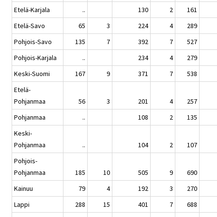
Etelä-Karjala
..
130
2
161
Etelä-Savo
65
3
224
4
289
Pohjois-Savo
135
7
392
7
527
Pohjois-Karjala
..
234
4
279
Keski-Suomi
167
9
371
7
538
Etelä-
Pohjanmaa
56
3
201
4
257
Pohjanmaa
..
108
2
135
Keski-
Pohjanmaa
..
104
2
107
Pohjois-
Pohjanmaa
185
10
505
9
690
Kainuu
79
4
192
3
270
Lappi
288
15
401
7
688