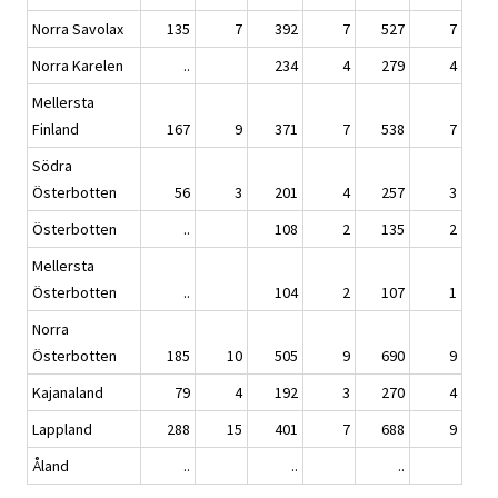
Norra Savolax
135
7
392
7
527
7
Norra Karelen
..
234
4
279
4
Mellersta
Finland
167
9
371
7
538
7
Södra
Österbotten
56
3
201
4
257
3
Österbotten
..
108
2
135
2
Mellersta
Österbotten
..
104
2
107
1
Norra
Österbotten
185
10
505
9
690
9
Kajanaland
79
4
192
3
270
4
Lappland
288
15
401
7
688
9
Åland
..
..
..