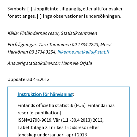
Symbols: [..] Uppgift inte tillgänglig eller alltför osäker
för att anges. [ ] Inga observationer i undersökningen.
Källa: Finländarnas resor, Statistikcentralen
Förfrågningar: Taru Tamminen 09 1734 2243, Mervi
Härkönen 09 1734 3254,
liikenne.matkailu@stat.fi
Ansvarig statistikdirektör: Hannele Orjala
Uppdaterad 4.6.2013
Instruktion för hänvisning
:
Finlands officiella statistik (FOS): Finländarnas
resor [e-publikation].
ISSN=1798-9019.
Vår (1.1.-30.4.2013)
2013,
Tabellbilaga 2. Inrikes fritidsresor efter
landskap under januari-april 2013 .