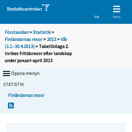
Meny
Sök
Förstasidan
>
Statistik
>
Finländarnas resor
>
2013
>
Vår
(1.1.-30.4.2013)
> Tabellbilaga 2.
Inrikes fritidsresor efter landskap
under januari-april 2013
Öppna menyn
STATISTIK
Finländarnas resor