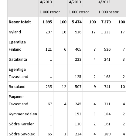
4/2013
4/2013
4/2013
1 000 resor
1 000 resor
1 000 resor
Resor totalt
1 895
100
5 474
100
7 370
100
Nyland
297
16
936
17
1 233
17
Egentliga
Finland
121
6
405
7
526
7
Satakunta
..
223
4
241
3
Egentliga
Tavastland
..
125
2
163
2
Birkaland
235
12
507
9
741
10
Päijänne-
Tavastland
67
4
245
4
311
4
Kymmenedalen
..
153
3
184
2
Södra Karelen
..
130
2
161
2
Södra Savolax
65
3
224
4
289
4