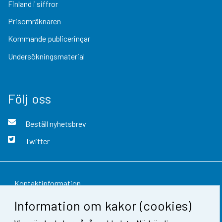
Finland i siffror
Prisomräknaren
Kommande publiceringar
Undersökningsmaterial
Följ oss
Beställ nyhetsbrev
Twitter
Kontaktinformation
Information om kakor (cookies)
Respons