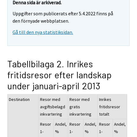
Denna sida är arkiverad.
Uppgifter som publicerats efter 5.4.2022 finns på
den förnyade webbplatsen.
Gå till den nya statistiksidan.
Tabellbilaga 2. Inrikes
fritidsresor efter landskap
under januari-april 2013
Destination
Resor med
Resor med
Inrikes
avgiftsbelagd
gratis
fritidsresor
inkvartering
inkvartering
totalt
Resor
Andel,
Resor
Andel,
Resor
Andel,
1-
%
1-
%
1-
%