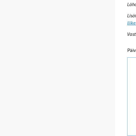
Lähd
Lisä
liik
Vast
Päiv