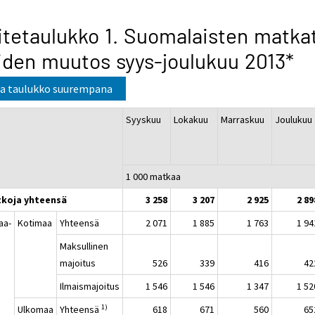
itetaulukko 1. Suomalaisten matkat
iden muutos syys-joulukuu 2013*
a taulukko suurempana
Syyskuu
Lokakuu
Marraskuu
Jouluku
1 000 matkaa
koja yhteensä
3 258
3 207
2 925
2 89
aa-
Kotimaa
Yhteensä
2 071
1 885
1 763
1 94
a
Maksullinen
majoitus
526
339
416
42
Ilmaismajoitus
1 546
1 546
1 347
1 52
1)
Ulkomaa
Yhteensä
618
671
560
65