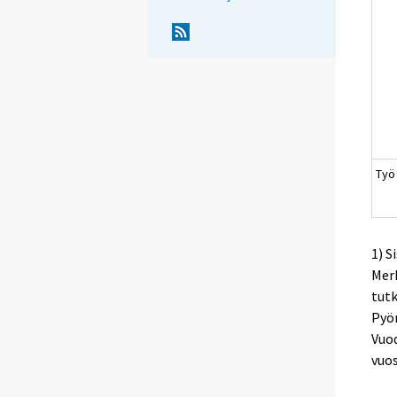
Työ
1) S
Merk
tutk
Pyör
Vuod
vuo