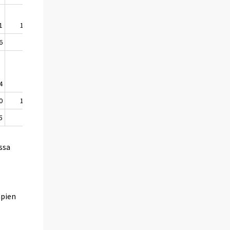
1
1 773
0,1
6
460
8,6
4
267
-3,6
0
1 433
-6,4
5
694
0,1
ssa
mpien