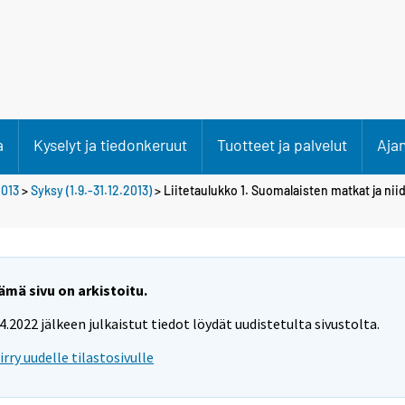
a
Kyselyt ja tiedonkeruut
Tuotteet ja palvelut
Aja
013
>
Syksy (1.9.-31.12.2013)
> Liitetaulukko 1. Suomalaisten matkat ja ni
ämä sivu on arkistoitu.
.4.2022 jälkeen julkaistut tiedot löydät uudistetulta sivustolta.
iirry uudelle tilastosivulle