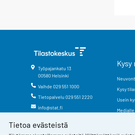
Kysy 
Työpajankatu
13
00580
Helsinki
Neuvonta
Vaihde
029 551 1000
Kysy tila
Tietopalvelu
029 551 2220
Usein ky
info@stat.fi
Medialle
Tietoa evästeistä