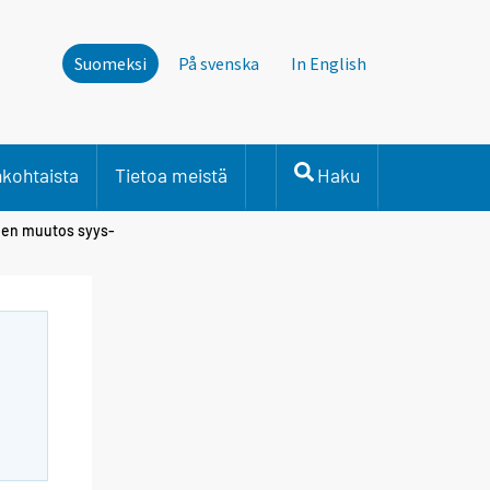
Suomeksi
På svenska
In English
nkohtaista
Tietoa meistä
Haku
iden muutos syys-