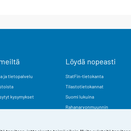
meiltä
Löydä nopeasti
 ja tietopalvelu
StatFin-tietokanta
stoista
Tilastotietokannat
sytyt kysymykset
Suomi lukuina
Rahanarvonmuunnin
Tulevat julkaisut
Tutkimusaineistot