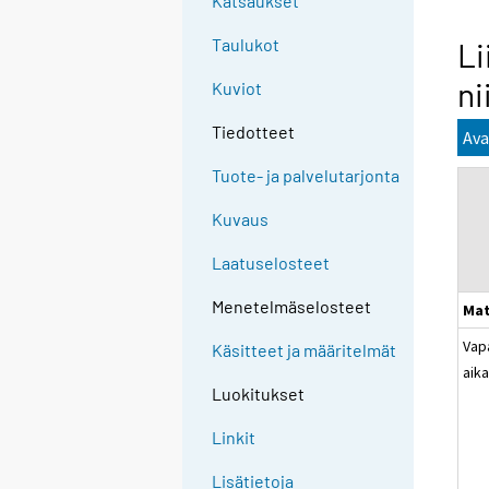
Katsaukset
Taulukot
Li
ni
Kuviot
Tiedotteet
Ava
Tuote- ja palvelutarjonta
Kuvaus
Laatuselosteet
Menetelmäselosteet
Mat
Vap
Käsitteet ja määritelmät
aik
Luokitukset
Linkit
Lisätietoja