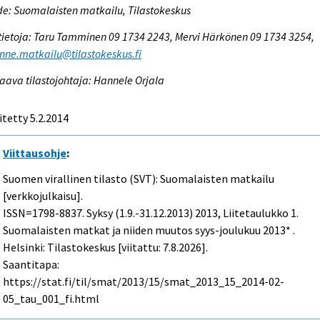
e: Suomalaisten matkailu, Tilastokeskus
tietoja: Taru Tamminen 09 1734 2243, Mervi Härkönen 09 1734 3254,
enne.matkailu@tilastokeskus.fi
aava tilastojohtaja: Hannele Orjala
itetty 5.2.2014
Viittausohje
:
Suomen virallinen tilasto (SVT): Suomalaisten matkailu
[verkkojulkaisu].
ISSN=1798-8837.
Syksy (1.9.-31.12.2013)
2013, Liitetaulukko 1.
Suomalaisten matkat ja niiden muutos syys-joulukuu 2013* .
Helsinki: Tilastokeskus [viitattu: 7.8.2026].
Saantitapa:
https://stat.fi/til/smat/2013/15/smat_2013_15_2014-02-
05_tau_001_fi.html