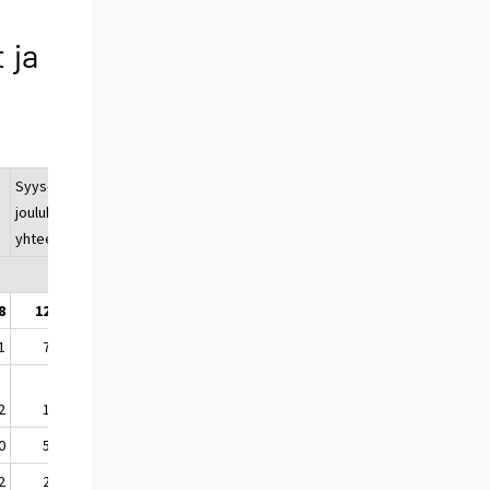
 ja
u
Syys-
Vuosimuutos,
joulukuu
% 9-12/2013*
yhteensä
- 9-12/2012
8
12 288
-1,9
1
7 661
-2,2
2
1 703
0,2
0
5 958
-2,9
2
2 501
1,1