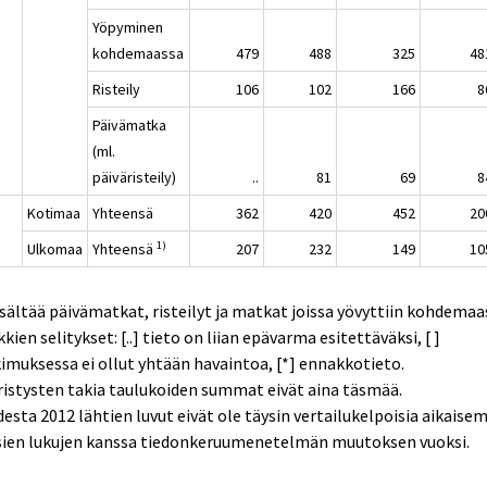
Yöpyminen
kohdemaassa
479
488
325
48
Risteily
106
102
166
8
Päivämatka
(ml.
päiväristeily)
..
81
69
8
Kotimaa
Yhteensä
362
420
452
20
1)
Ulkomaa
Yhteensä
207
232
149
10
isältää päivämatkat, risteilyt ja matkat joissa yövyttiin kohdemaa
kien selitykset: [..] tieto on liian epävarma esitettäväksi, [ ]
imuksessa ei ollut yhtään havaintoa, [*] ennakkotieto.
istysten takia taulukoiden summat eivät aina täsmää.
esta 2012 lähtien luvut eivät ole täysin vertailukelpoisia aikaise
sien lukujen kanssa tiedonkeruumenetelmän muutoksen vuoksi.