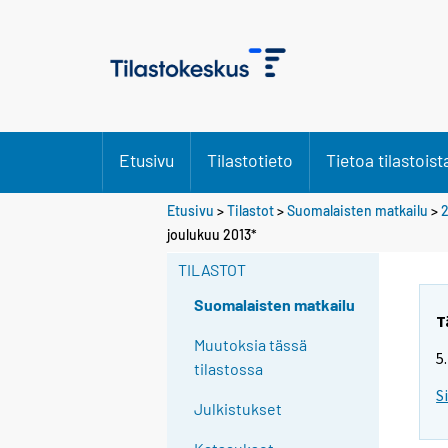
Etusivu
Tilastotieto
Tietoa tilastoist
Etusivu
>
Tilastot
>
Suomalaisten matkailu
>
2
joulukuu 2013*
TILASTOT
Suomalaisten matkailu
T
Muutoksia tässä
5
tilastossa
S
Julkistukset