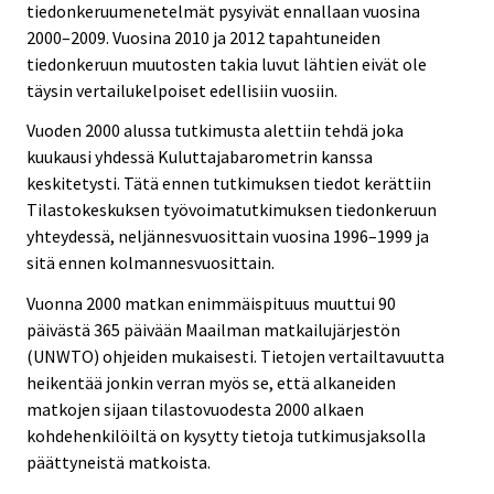
tiedonkeruumenetelmät pysyivät ennallaan vuosina
2000–2009. Vuosina 2010 ja 2012 tapahtuneiden
tiedonkeruun muutosten takia luvut lähtien eivät ole
täysin vertailukelpoiset edellisiin vuosiin.
Vuoden 2000 alussa tutkimusta alettiin tehdä joka
kuukausi yhdessä Kuluttajabarometrin kanssa
keskitetysti. Tätä ennen tutkimuksen tiedot kerättiin
Tilastokeskuksen työvoimatutkimuksen tiedonkeruun
yhteydessä, neljännesvuosittain vuosina 1996–1999 ja
sitä ennen kolmannesvuosittain.
Vuonna 2000 matkan enimmäispituus muuttui 90
päivästä 365 päivään Maailman matkailujärjestön
(UNWTO) ohjeiden mukaisesti. Tietojen vertailtavuutta
heikentää jonkin verran myös se, että alkaneiden
matkojen sijaan tilastovuodesta 2000 alkaen
kohdehenkilöiltä on kysytty tietoja tutkimusjaksolla
päättyneistä matkoista.