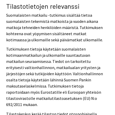
Tilastotietojen relevanssi
Suomalaisten matkailu -tutkimus sisältää tietoa
suomalaisten tekemistä matkoista ja vuoden aikana
matkoja tehneiden henkilöiden määristä. Tutkimuksen
kohteena ovat yöpymisen sisältäneet matkat
kotimaassa ja ulkomaille sekä päivämatkat ulkomaille.
Tutkimuksen tietoja käytetään suomalaisten
kotimaanmatkailun ja ulkomaille suuntautuvan
matkailun seuraamisessa. Tiedot on tarkoitettu
erityisesti valtionhallinnon, matkailualan yritysten ja
järjestöjen sekä tutkijoiden käyttöön. Valtionhallinnon
osalta tietoja käytetään lähinnä Suomen Pankin
maksutaselaskelmissa. Tutkimuksen tietoja
raportoidaan myös Eurostatille eli Euroopan yhteisön
tilastovirastolle matkailutilastoasetuksen (EU) N:o
692/2011 mukaan.
Tilastokeskus kerää tilaston tiedot otospohjaisella