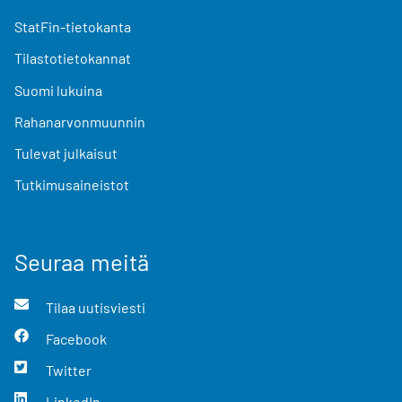
StatFin-tietokanta
Tilastotietokannat
Suomi lukuina
Rahanarvonmuunnin
Tulevat julkaisut
Tutkimusaineistot
Seuraa meitä
Tilaa uutisviesti
Facebook
Twitter
LinkedIn