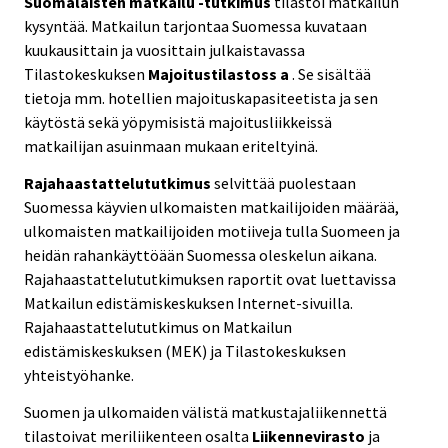
Suomalaisten matkailu -tutkimus
tilastoi matkailun
kysyntää. Matkailun tarjontaa Suomessa kuvataan
kuukausittain ja vuosittain julkaistavassa
Tilastokeskuksen
Majoitustilastoss
a
. Se sisältää
tietoja mm. hotellien majoituskapasiteetista ja sen
käytöstä sekä yöpymisistä majoitusliikkeissä
matkailijan asuinmaan mukaan eriteltyinä.
Rajahaastattelututkimus
selvittää puolestaan
Suomessa käyvien ulkomaisten matkailijoiden määrää,
ulkomaisten matkailijoiden motiiveja tulla Suomeen ja
heidän rahankäyttöään Suomessa oleskelun aikana.
Rajahaastattelututkimuksen raportit ovat luettavissa
Matkailun edistämiskeskuksen Internet-sivuilla.
Rajahaastattelututkimus on Matkailun
edistämiskeskuksen (MEK) ja Tilastokeskuksen
yhteistyöhanke.
Suomen ja ulkomaiden välistä matkustajaliikennettä
tilastoivat meriliikenteen osalta
Liikennevirasto
ja