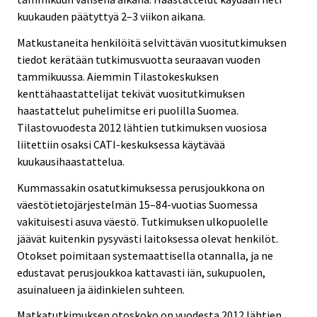
kuukauden päätyttyä 2–3 viikon aikana.
Matkustaneita henkilöitä selvittävän vuositutkimuksen
tiedot kerätään tutkimusvuotta seuraavan vuoden
tammikuussa. Aiemmin Tilastokeskuksen
kenttähaastattelijat tekivät vuositutkimuksen
haastattelut puhelimitse eri puolilla Suomea.
Tilastovuodesta 2012 lähtien tutkimuksen vuosiosa
liitettiin osaksi CATI-keskuksessa käytävää
kuukausihaastattelua.
Kummassakin osatutkimuksessa perusjoukkona on
väestötietojärjestelmän 15–84-vuotias Suomessa
vakituisesti asuva väestö. Tutkimuksen ulkopuolelle
jäävät kuitenkin pysyvästi laitoksessa olevat henkilöt.
Otokset poimitaan systemaattisella otannalla, ja ne
edustavat perusjoukkoa kattavasti iän, sukupuolen,
asuinalueen ja äidinkielen suhteen.
Matkatutkimuksen otoskoko on vuodesta 2012 lähtien