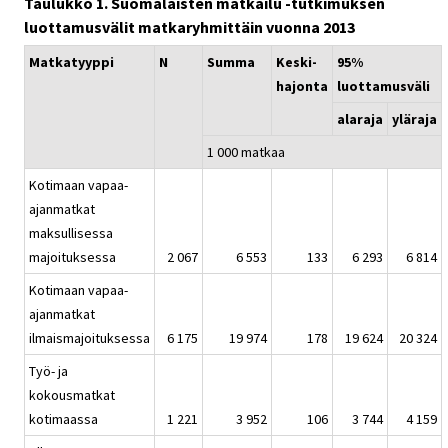
Taulukko 1. Suomalaisten matkailu -tutkimuksen
luottamusvälit matkaryhmittäin vuonna 2013
Matkatyyppi
N
Summa
Keski-
95%
hajonta
luottamusväli
alaraja
yläraja
1 000 matkaa
Kotimaan vapaa-
ajanmatkat
maksullisessa
majoituksessa
2 067
6 553
133
6 293
6 814
Kotimaan vapaa-
ajanmatkat
ilmaismajoituksessa
6 175
19 974
178
19 624
20 324
Työ- ja
kokousmatkat
kotimaassa
1 221
3 952
106
3 744
4 159