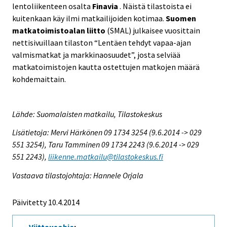
lentoliikenteen osalta
Finavia
. Näistä tilastoista ei
kuitenkaan käy ilmi matkailijoiden kotimaa.
Suomen
matkatoimistoalan liitto
(SMAL) julkaisee vuosittain
nettisivuillaan tilaston “Lentäen tehdyt vapaa-ajan
valmismatkat ja markkinaosuudet”, josta selviää
matkatoimistojen kautta ostettujen matkojen määrä
kohdemaittain.
Lähde: Suomalaisten matkailu, Tilastokeskus
Lisätietoja: Mervi Härkönen 09 1734 3254 (9.6.2014 -> 029
551 3254), Taru Tamminen 09 1734 2243 (9.6.2014 -> 029
551 2243),
liikenne.matkailu@tilastokeskus.fi
Vastaava tilastojohtaja: Hannele Orjala
Päivitetty 10.4.2014