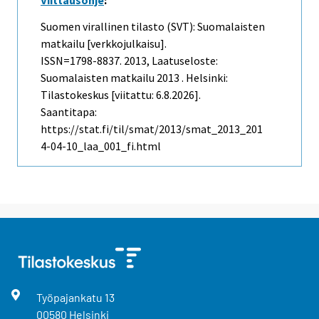
Viittausohje
:
Suomen virallinen tilasto (SVT): Suomalaisten
matkailu [verkkojulkaisu].
ISSN=1798-8837. 2013, Laatuseloste:
Suomalaisten matkailu 2013 . Helsinki:
Tilastokeskus [viitattu: 6.8.2026].
Saantitapa:
https://stat.fi/til/smat/2013/smat_2013_201
4-04-10_laa_001_fi.html
Työpajankatu
13
00580
Helsinki