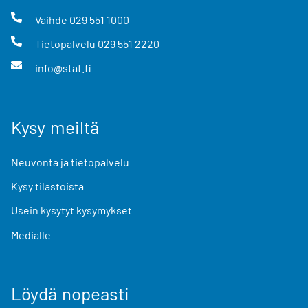
Vaihde
029 551 1000
Tietopalvelu
029 551 2220
info@stat.fi
Kysy meiltä
Neuvonta ja tietopalvelu
Kysy tilastoista
Usein kysytyt kysymykset
Medialle
Löydä nopeasti