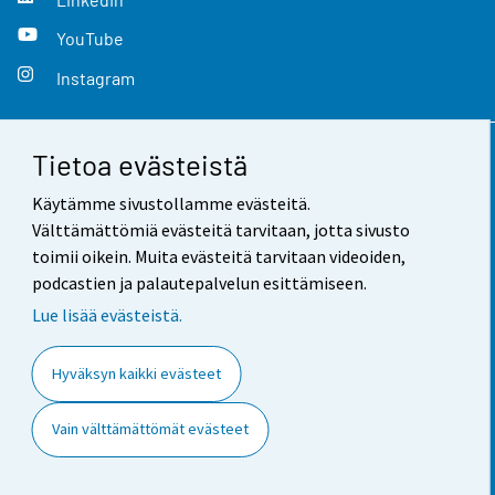
YouTube
Instagram
Tietoa evästeistä
Yhteystiedot
Käytämme sivustollamme evästeitä.
Palaute
Välttämättömiä evästeitä tarvitaan, jotta sivusto
toimii oikein. Muita evästeitä tarvitaan videoiden,
Käyttöehdot
podcastien ja palautepalvelun esittämiseen.
Tietosuoja
Lue lisää evästeistä.
Saavutettavuus
Hyväksyn kaikki evästeet
Tietoa sivustosta
Vain välttämättömät evästeet
Evästeasetukset