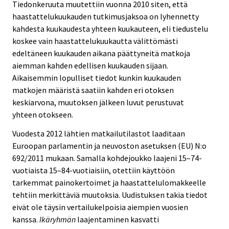
Tiedonkeruuta muutettiin vuonna 2010 siten, että
haastattelukuukauden tutkimusjaksoa on lyhennetty
kahdesta kuukaudesta yhteen kuukauteen, eli tiedustelu
koskee vain haastattelukuukautta välittömästi
edeltäneen kuukauden aikana päättyneitä matkoja
aiemman kahden edellisen kuukauden sijaan.
Aikaisemmin lopulliset tiedot kunkin kuukauden
matkojen määristä saatiin kahden eri otoksen
keskiarvona, muutoksen jälkeen luvut perustuvat
yhteen otokseen.
Vuodesta 2012 lähtien matkailutilastot laaditaan
Euroopan parlamentin ja neuvoston asetuksen (EU) N:o
692/2011 mukaan. Samalla kohdejoukko laajeni 15–74-
vuotiaista 15–84-vuotiaisiin, otettiin käyttöön
tarkemmat painokertoimet ja haastattelulomakkeelle
tehtiin merkittäviä muutoksia. Uudistuksen takia tiedot
eivät ole täysin vertailukelpoisia aiempien vuosien
kanssa.
Ikäryhmän
laajentaminen kasvatti