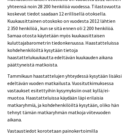
yhteensä noin 28 200 henkilöä vuodessa. Tilastovuotta
koskevat tiedot saadaan 12 erillisellä otoksella.
Kuukausittainen otoskoko on vuodesta 2012 lähtien
2 350 henkilöä , kun se sitä ennen oli 2 200 henkilöä.
Samaa otosta käytetään myös kuukausittaisen
kuluttajabarometrin tiedonkeruussa. Haastatteluissa
kohdehenkilöiltä kysytään tietoja
haastattelukuukautta edeltävän kuukauden aikana
päättyneistä matkoista.
Tammikuun haastattelujen yhteydessä kysytään lisäksi
edeltävän vuoden matkailusta. Vuositutkimuksessa
vastaukset esitettyihin kysymyksiin ovat kyllä/ei-
muotoa. Haastatteluissa käydään läpi erilaisia
matkaryhmiä, ja kohdehenkilöiltä kysytään, oliko hän
tehnyt tämän matkaryhmän matkoja viitevuoden
aikana.
Vastaustiedot korotetaan painokertoimilla