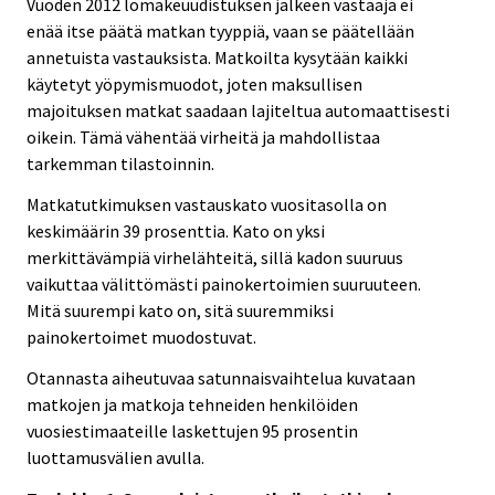
Vuoden 2012 lomakeuudistuksen jälkeen vastaaja ei
enää itse päätä matkan tyyppiä, vaan se päätellään
annetuista vastauksista. Matkoilta kysytään kaikki
käytetyt yöpymismuodot, joten maksullisen
majoituksen matkat saadaan lajiteltua automaattisesti
oikein. Tämä vähentää virheitä ja mahdollistaa
tarkemman tilastoinnin.
Matkatutkimuksen vastauskato vuositasolla on
keskimäärin 39 prosenttia. Kato on yksi
merkittävämpiä virhelähteitä, sillä kadon suuruus
vaikuttaa välittömästi painokertoimien suuruuteen.
Mitä suurempi kato on, sitä suuremmiksi
painokertoimet muodostuvat.
Otannasta aiheutuvaa satunnaisvaihtelua kuvataan
matkojen ja matkoja tehneiden henkilöiden
vuosiestimaateille laskettujen 95 prosentin
luottamusvälien avulla.