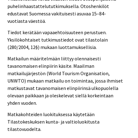
puhelinhaastattelututkimuksella. Otoshenkilöt
edustavat Suomessa vakituisesti asuvaa 15–84-
vuotiasta väestöä.
Tiedot kerätään vapaaehtoisuuteen perustuen.
Yksilökohtaiset tutkimustiedot ovat tilastolain
(280/2004, 12§) mukaan luottamuksellisia.
Matkailun määritelmään liittyy olennaisesti
tavanomaisen elinpiirin käsite. Maailman
matkailujärjestön (World Tourism Organisation,
UNWTO) mukaan matkailu on toimintaa, jossa ihmiset
matkustavat tavanomaisen elinpiirinsä ulkopuolella
olevaan paikkaan ja oleskelevat siellä korkeintaan
yhden vuoden.
Matkakohteiden luokituksessa käytetään
Tilastokeskuksen kunta- ja valtioluokitusta
tilastovuodelta.