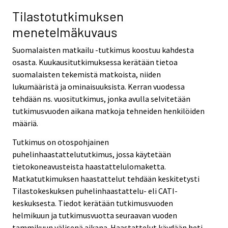
Tilastotutkimuksen
menetelmäkuvaus
Suomalaisten matkailu -tutkimus koostuu kahdesta
osasta. Kuukausitutkimuksessa kerätään tietoa
suomalaisten tekemistä matkoista, niiden
lukumääristä ja ominaisuuksista. Kerran vuodessa
tehdään ns. vuositutkimus, jonka avulla selvitetään
tutkimusvuoden aikana matkoja tehneiden henkilöiden
määriä.
Tutkimus on otospohjainen
puhelinhaastattelututkimus, jossa käytetään
tietokoneavusteista haastattelulomaketta.
Matkatutkimuksen haastattelut tehdään keskitetysti
Tilastokeskuksen puhelinhaastattelu- eli CATI-
keskuksesta. Tiedot kerätään tutkimusvuoden
helmikuun ja tutkimusvuotta seuraavan vuoden
tammikuun välisenä aikana. Haastattelut käydään heti