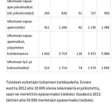
Ulkomaan vapaa-
ajan päivämatkat
(ml. päiväristeilyt)
263
826
51
727
926
Ulkomaan vapaa-
ajanristeilyt
411
1 266
62
1 145
1 388
Ulkomaan vapaa-
ajanmatkat,
yöpyminen
kohdemaassa
1 802
5 719
126
5 473
5 966
Ulkomaan työ- ja
kokousmatkat
515
1 714
74
1 570
1 858
Tulokset esitetään tuhannen tarkkuudella. Ennen
vuotta 2012 alle 10 000 olevia lukumääriä ei julkistettu,
vaan ne merkittiin epävarmaksi tiedoksi. Vuodesta 2012
lähtien alle 50 000 merkitään epävarmaksi tiedoksi.