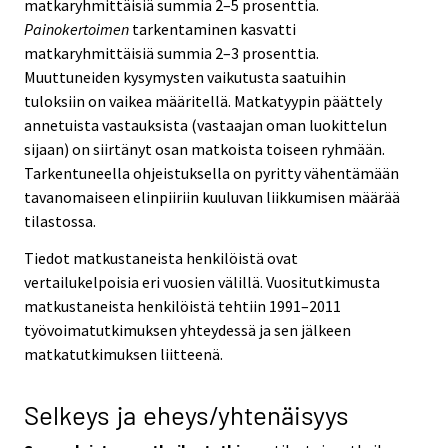
matkaryhmittäisiä summia 2–5 prosenttia.
Painokertoimen
tarkentaminen kasvatti
matkaryhmittäisiä summia 2–3 prosenttia.
Muuttuneiden kysymysten vaikutusta saatuihin
tuloksiin on vaikea määritellä. Matkatyypin päättely
annetuista vastauksista (vastaajan oman luokittelun
sijaan) on siirtänyt osan matkoista toiseen ryhmään.
Tarkentuneella ohjeistuksella on pyritty vähentämään
tavanomaiseen elinpiiriin kuuluvan liikkumisen määrää
tilastossa.
Tiedot matkustaneista henkilöistä ovat
vertailukelpoisia eri vuosien välillä. Vuositutkimusta
matkustaneista henkilöistä tehtiin 1991–2011
työvoimatutkimuksen yhteydessä ja sen jälkeen
matkatutkimuksen liitteenä.
Selkeys ja eheys/yhtenäisyys