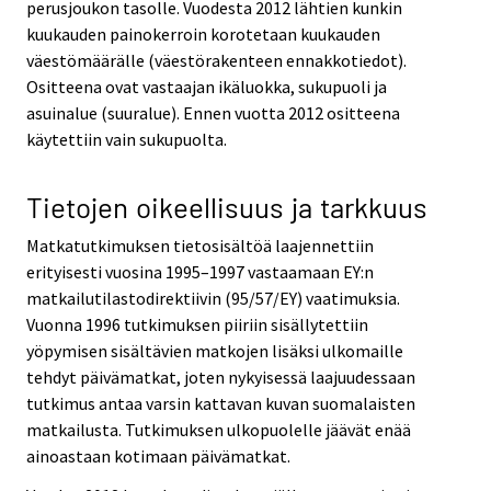
perusjoukon tasolle. Vuodesta 2012 lähtien kunkin
kuukauden painokerroin korotetaan kuukauden
väestömäärälle (väestörakenteen ennakkotiedot).
Ositteena ovat vastaajan ikäluokka, sukupuoli ja
asuinalue (suuralue). Ennen vuotta 2012 ositteena
käytettiin vain sukupuolta.
Tietojen oikeellisuus ja tarkkuus
Matkatutkimuksen tietosisältöä laajennettiin
erityisesti vuosina 1995–1997 vastaamaan EY:n
matkailutilastodirektiivin (95/57/EY) vaatimuksia.
Vuonna 1996 tutkimuksen piiriin sisällytettiin
yöpymisen sisältävien matkojen lisäksi ulkomaille
tehdyt päivämatkat, joten nykyisessä laajuudessaan
tutkimus antaa varsin kattavan kuvan suomalaisten
matkailusta. Tutkimuksen ulkopuolelle jäävät enää
ainoastaan kotimaan päivämatkat.