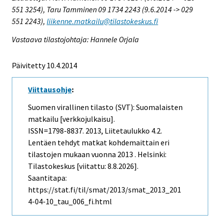
551 3254), Taru Tamminen 09 1734 2243 (9.6.2014 -> 029
551 2243),
liikenne.matkailu@tilastokeskus.fi
Vastaava tilastojohtaja: Hannele Orjala
Päivitetty 10.4.2014
Viittausohje
:
Suomen virallinen tilasto (SVT): Suomalaisten
matkailu [verkkojulkaisu].
ISSN=1798-8837. 2013, Liitetaulukko 4.2.
Lentäen tehdyt matkat kohdemaittain eri
tilastojen mukaan vuonna 2013 . Helsinki:
Tilastokeskus [viitattu: 8.8.2026].
Saantitapa:
https://stat.fi/til/smat/2013/smat_2013_201
4-04-10_tau_006_fi.html