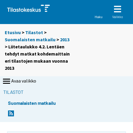
Valikko
Haku
Etusivu
>
Tilastot
>
Suomalaisten matkailu
>
2013
> Liitetaulukko 4.2. Lentäen
tehdyt matkat kohdemaittain
eri tilastojen mukaan vuonna
2013
Avaa valikko
TILASTOT
Suomalaisten matkailu