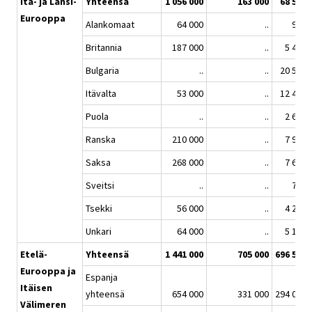
Itä- ja Länsi-
Yhteensä
1 056 000
163 000
68 561
Eurooppa
Alankomaat
64 000
..
935
Britannia
187 000
..
5 451
Bulgaria
..
..
20 502
Itävalta
53 000
..
12 445
Puola
..
..
2 644
Ranska
210 000
..
7 917
Saksa
268 000
..
7 649
Sveitsi
..
..
764
Tsekki
56 000
..
4 271
Unkari
64 000
..
5 114
Etelä-
Yhteensä
1 441 000
705 000
696 552
Eurooppa ja
Espanja
Itäisen
yhteensä
654 000
331 000
294 011
Välimeren