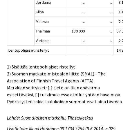
Jordania
..
..
3 171
Kiina
..
..
1 417
Malesia
..
..
2 055
Thaimaa
130 000
..
57 597
Vietnam
..
..
2 286
Lentopohjaiset risteilyt
14 307
1) Sisältää lentopohjaiset risteilyt
2) Suomen matkatoimistoalan liitto (SMAL) - The
Association of Finnish Travel Agents (AFTA)
Merkkien selitykset: [..] tieto on liian epävarma
esitettäväksi, [ ] tutkimuksessa ei ollut yhtään havaintoa.
Pyöristysten takia taulukoiden summat eivät aina täsmää.
Lähde: Suomalaisten matkailu, Tilastokeskus
Lisätietoja: Mervi Härkönen 09 1734 3254 (9.6.2014 -> 029