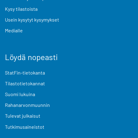
Kysy tilastoista
Usein kysytyt kysymykset
Medialle
Löydä nopeasti
StatFin-tietokanta
Tilastotietokannat
Suomi lukuina
Rahanarvonmuunnin
Tulevat julkaisut
Tutkimusaineistot