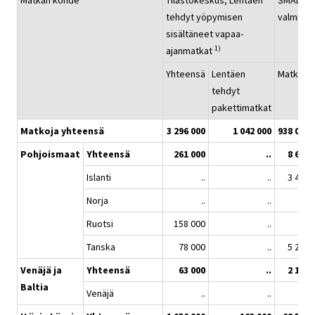
Matkan kohde
Tilastokeskus; Lentäen
SMAL; Le
tehdyt yöpymisen
valmism
sisältäneet vapaa-
1)
ajanmatkat
Yhteensä
Lentäen
Matkaa
tehdyt
pakettimatkat
Matkoja yhteensä
3 296 000
1 042 000
938 032
Pohjoismaat
Yhteensä
261 000
..
8 676
Islanti
..
..
3 436
Norja
..
..
Ruotsi
158 000
..
Tanska
78 000
..
5 240
Venäjä ja
Yhteensä
63 000
..
2 160
Baltia
Venäjä
..
..
..