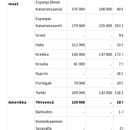
Espanja (ilman
maat
Kanariansaaria)
375 000
106 000
40 885
Espanjan
Kanariansaaret
279 000
225 000
253 126
Israel
..
..
9 870
Italia
212 000
..
23 696
Kreikka
160 000
147 000
172 798
Kroatia
61 000
..
7 905
Kypros
..
..
28 049
Portugali
70 000
..
30 556
Turkki
209 000
142 000
128 113
Amerikka
Yhteensä
138 000
..
18 909
Barbados
..
..
1 768
Dominikaaninen
tasavalta
..
..
2750