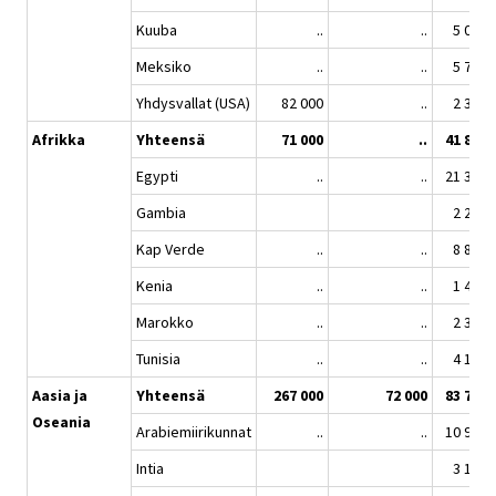
Kuuba
..
..
5 090
Meksiko
..
..
5 796
Yhdysvallat (USA)
82 000
..
2 350
Afrikka
Yhteensä
71 000
..
41 891
Egypti
..
..
21 359
Gambia
2 212
Kap Verde
..
..
8 808
Kenia
..
..
1 497
Marokko
..
..
2 365
Tunisia
..
..
4 102
Aasia ja
Yhteensä
267 000
72 000
83 770
Oseania
Arabiemiirikunnat
..
..
10 995
Intia
3 137