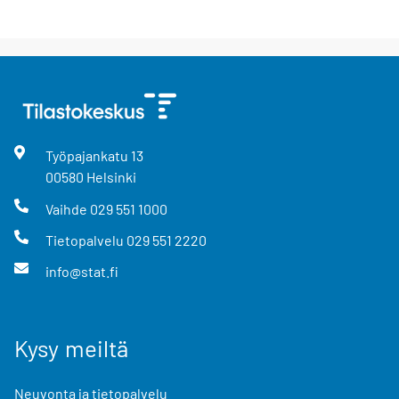
Työpajankatu
13
00580
Helsinki
Vaihde
029 551 1000
Tietopalvelu
029 551 2220
info@stat.fi
Kysy meiltä
Neuvonta ja tietopalvelu