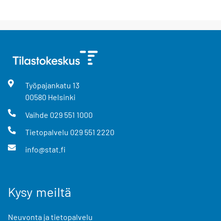
Työpajankatu
13
00580
Helsinki
Vaihde
029 551 1000
Tietopalvelu
029 551 2220
info@stat.fi
Kysy meiltä
Neuvonta ja tietopalvelu