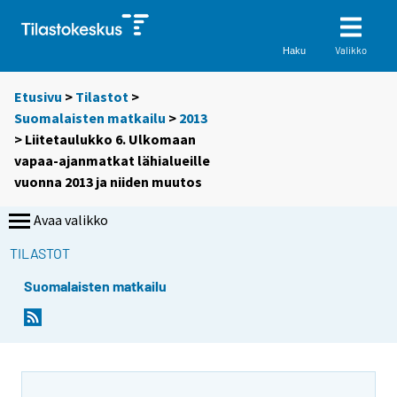
Valikko
Haku
Etusivu
>
Tilastot
>
Suomalaisten matkailu
>
2013
> Liitetaulukko 6. Ulkomaan
vapaa-ajanmatkat lähialueille
vuonna 2013 ja niiden muutos
Avaa valikko
TILASTOT
Suomalaisten matkailu