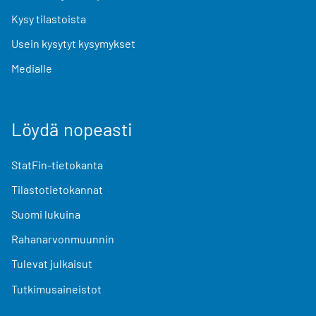
Kysy tilastoista
Usein kysytyt kysymykset
Medialle
Löydä nopeasti
StatFin-tietokanta
Tilastotietokannat
Suomi lukuina
Rahanarvonmuunnin
Tulevat julkaisut
Tutkimusaineistot