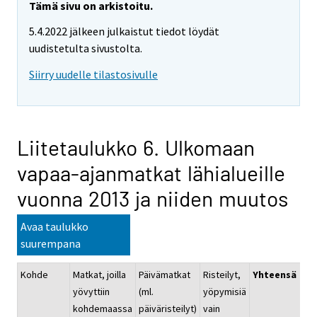
Tämä sivu on arkistoitu.
5.4.2022 jälkeen julkaistut tiedot löydät
uudistetulta sivustolta.
Siirry uudelle tilastosivulle
Liitetaulukko 6. Ulkomaan
vapaa-ajanmatkat lähialueille
vuonna 2013 ja niiden muutos
Avaa taulukko
suurempana
Kohde
Matkat, joilla
Päivämatkat
Risteilyt,
Yhteens
yövyttiin
(ml.
yöpymisiä
kohdemaassa
päiväristeilyt)
vain