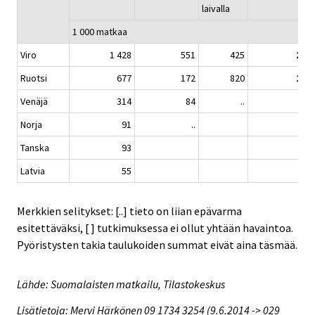
laivalla
1 000 matkaa
Viro
1 428
551
425
2 40
Ruotsi
677
172
820
1 66
Venäjä
314
84
..
41
Norja
91
..
11
Tanska
93
9
Latvia
55
5
Merkkien selitykset: [..] tieto on liian epävarma
esitettäväksi, [ ] tutkimuksessa ei ollut yhtään havaintoa.
Pyöristysten takia taulukoiden summat eivät aina täsmää.
Lähde: Suomalaisten matkailu, Tilastokeskus
Lisätietoja: Mervi Härkönen 09 1734 3254 (9.6.2014 -> 029