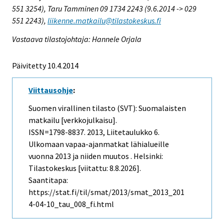
551 3254), Taru Tamminen 09 1734 2243 (9.6.2014 -> 029
551 2243),
liikenne.matkailu@tilastokeskus.fi
Vastaava tilastojohtaja: Hannele Orjala
Päivitetty 10.4.2014
Viittausohje
:
Suomen virallinen tilasto (SVT): Suomalaisten
matkailu [verkkojulkaisu].
ISSN=1798-8837. 2013, Liitetaulukko 6.
Ulkomaan vapaa-ajanmatkat lähialueille
vuonna 2013 ja niiden muutos . Helsinki:
Tilastokeskus [viitattu: 8.8.2026].
Saantitapa:
https://stat.fi/til/smat/2013/smat_2013_201
4-04-10_tau_008_fi.html