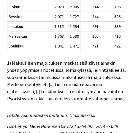
Elokuu
2 929
2 385
544
796
6
Syyskuu
2 071
1 727
344
526
4
Lokakuu
1 885
1 594
291
339
2
Marraskuu
1 763
1 599
165
416
3
Joulukuu
1 941
1 471
471
422
3
1) Maksullisen majoituksen matkat sisältävät ainakin
yhden yöpymisen hotellissa, lomakylässä, leirintäalueella,
vuokramökissä tai muussa maksullisessa majoituksessa.
Merkkien selitykset: [..] tieto on liian epävarma
esitettäväksi, [ ] tutkimuksessa ei ollut yhtään havaintoa.
Pyöristysten takia taulukoiden summat eivät aina täsmää.
Lähde: Suomalaisten matkailu, Tilastokeskus
Lisätietoja: Mervi Härkönen 09 1734 3254 (9.6.2014 -> 029