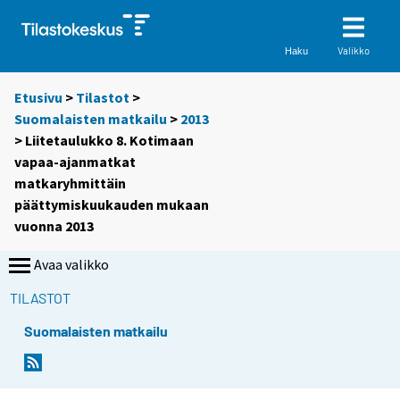
Valikko
Haku
Etusivu
>
Tilastot
>
Suomalaisten matkailu
>
2013
> Liitetaulukko 8. Kotimaan
vapaa-ajanmatkat
matkaryhmittäin
päättymiskuukauden mukaan
vuonna 2013
Avaa valikko
TILASTOT
Suomalaisten matkailu