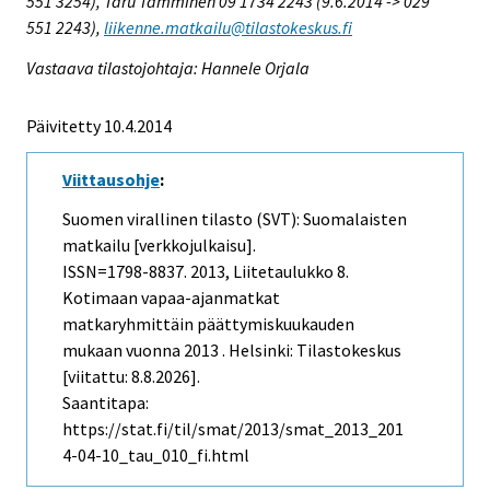
551 3254), Taru Tamminen 09 1734 2243 (9.6.2014 -> 029
551 2243),
liikenne.matkailu@tilastokeskus.fi
Vastaava tilastojohtaja: Hannele Orjala
Päivitetty 10.4.2014
Viittausohje
:
Suomen virallinen tilasto (SVT): Suomalaisten
matkailu [verkkojulkaisu].
ISSN=1798-8837. 2013, Liitetaulukko 8.
Kotimaan vapaa-ajanmatkat
matkaryhmittäin päättymiskuukauden
mukaan vuonna 2013 . Helsinki: Tilastokeskus
[viitattu: 8.8.2026].
Saantitapa:
https://stat.fi/til/smat/2013/smat_2013_201
4-04-10_tau_010_fi.html