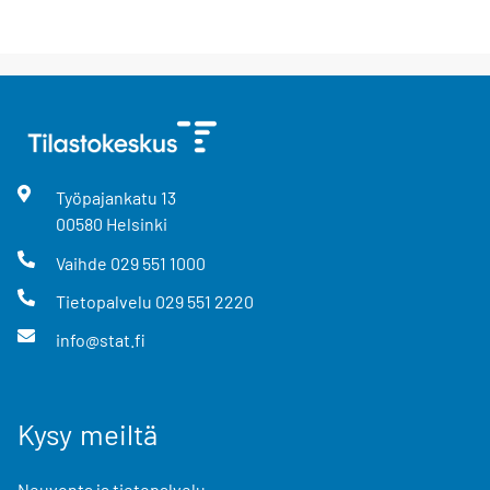
Työpajankatu
13
00580
Helsinki
Vaihde
029 551 1000
Tietopalvelu
029 551 2220
info@stat.fi
Kysy meiltä
Neuvonta ja tietopalvelu