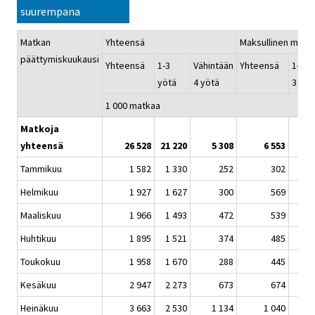
suurempana
Matkan
Yhteensä
Maksullinen majo
päättymiskuukausi
Yhteensä
1-3
Vähintään
Yhteensä
1-
yötä
4 yötä
3 yö
1 000 matkaa
Matkoja
yhteensä
26 528
21 220
5 308
6 553
5 1
Tammikuu
1 582
1 330
252
302
2
Helmikuu
1 927
1 627
300
569
4
Maaliskuu
1 966
1 493
472
539
3
Huhtikuu
1 895
1 521
374
485
3
Toukokuu
1 958
1 670
288
445
3
Kesäkuu
2 947
2 273
673
674
5
Heinäkuu
3 663
2 530
1 134
1 040
7