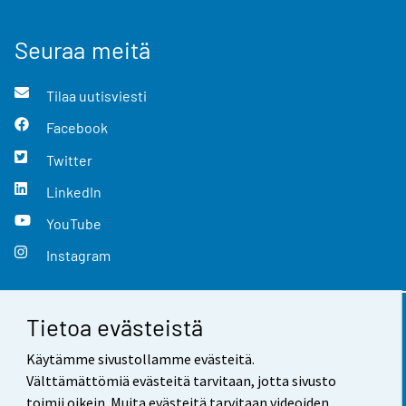
Seuraa meitä
Tilaa uutisviesti
Facebook
Twitter
LinkedIn
YouTube
Instagram
Tietoa evästeistä
Yhteystiedot
Käytämme sivustollamme evästeitä.
Palaute
Välttämättömiä evästeitä tarvitaan, jotta sivusto
toimii oikein. Muita evästeitä tarvitaan videoiden,
Käyttöehdot