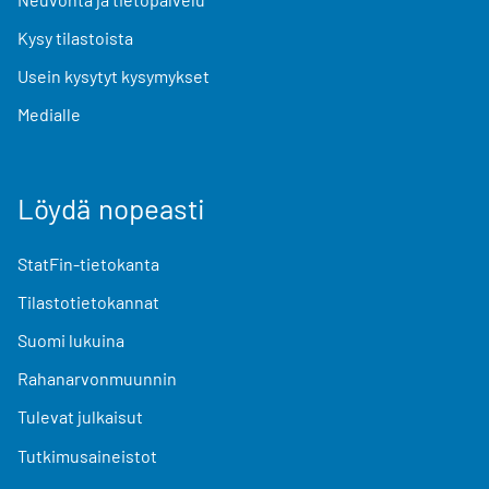
Kysy tilastoista
Usein kysytyt kysymykset
Medialle
Löydä nopeasti
StatFin-tietokanta
Tilastotietokannat
Suomi lukuina
Rahanarvonmuunnin
Tulevat julkaisut
Tutkimusaineistot