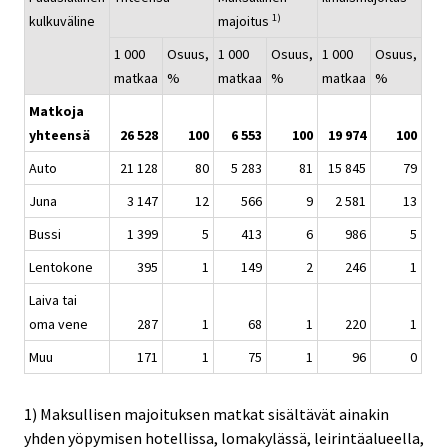
1)
kulkuväline
majoitus
1 000
Osuus,
1 000
Osuus,
1 000
Osuus,
matkaa
%
matkaa
%
matkaa
%
Matkoja
yhteensä
26 528
100
6 553
100
19 974
100
Auto
21 128
80
5 283
81
15 845
79
Juna
3 147
12
566
9
2 581
13
Bussi
1 399
5
413
6
986
5
Lentokone
395
1
149
2
246
1
Laiva tai
oma vene
287
1
68
1
220
1
Muu
171
1
75
1
96
0
1) Maksullisen majoituksen matkat sisältävät ainakin
yhden yöpymisen hotellissa, lomakylässä, leirintäalueella,