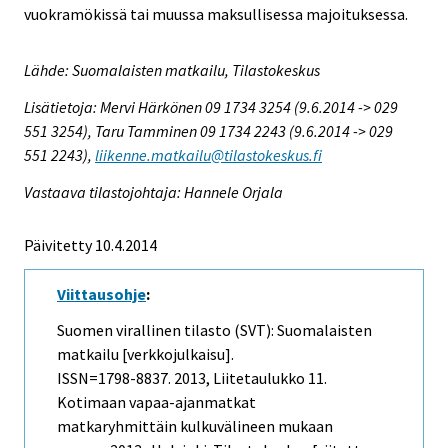
vuokramökissä tai muussa maksullisessa majoituksessa.
Lähde: Suomalaisten matkailu, Tilastokeskus
Lisätietoja: Mervi Härkönen 09 1734 3254 (9.6.2014 -> 029
551 3254), Taru Tamminen 09 1734 2243 (9.6.2014 -> 029
551 2243),
liikenne.matkailu@tilastokeskus.fi
Vastaava tilastojohtaja: Hannele Orjala
Päivitetty 10.4.2014
Viittausohje
:
Suomen virallinen tilasto (SVT): Suomalaisten
matkailu [verkkojulkaisu].
ISSN=1798-8837. 2013, Liitetaulukko 11.
Kotimaan vapaa-ajanmatkat
matkaryhmittäin kulkuvälineen mukaan