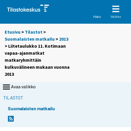
Valikko
Haku
Etusivu
>
Tilastot
>
Suomalaisten matkailu
>
2013
> Liitetaulukko 11. Kotimaan
vapaa-ajanmatkat
matkaryhmittäin
kulkuvälineen mukaan vuonna
2013
Avaa valikko
TILASTOT
Suomalaisten matkailu