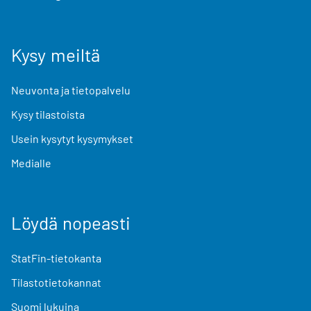
Kysy meiltä
Neuvonta ja tietopalvelu
Kysy tilastoista
Usein kysytyt kysymykset
Medialle
Löydä nopeasti
StatFin-tietokanta
Tilastotietokannat
Suomi lukuina