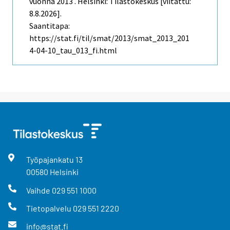
vuonna 2013 . Helsinki: Tilastokeskus [viitattu:
8.8.2026].
Saantitapa:
https://stat.fi/til/smat/2013/smat_2013_201
4-04-10_tau_013_fi.html
Työpajankatu
13
00580
Helsinki
Vaihde
029 551 1000
Tietopalvelu
029 551 2220
info@stat.fi