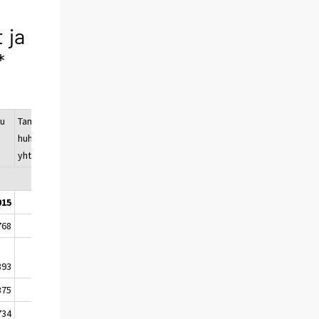
 ja
*
kuu
Tammi-
Vuosimuutos,
huhtikuu
% 1-4/2014* -
yhteensä
1-4/2013
015
10 608
-8
768
6 408
-13
393
1 544
-19
375
4 864
-11
734
2 405
6