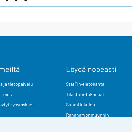
meiltä
Löydä nopeasti
 ja tietopalvelu
StatFin-tietokanta
stoista
Tilastotietokannat
sytyt kysymykset
Suomi lukuina
Rahanarvonmuunnin
Tulevat julkaisut