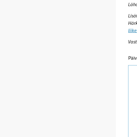
Lähd
Lisä
Härk
liik
Vast
Päiv