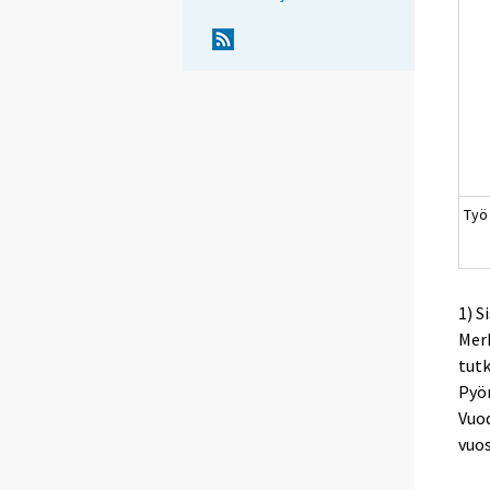
Työ
1) S
Merk
tutk
Pyör
Vuod
vuo