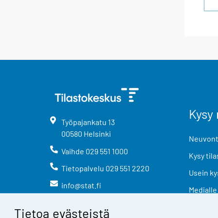
Kysy 
Työpajankatu
13
00580
Helsinki
Neuvonta
Vaihde
029 551 1000
Kysy tila
Tietopalvelu
029 551 2220
Usein ky
info@stat.fi
Medialle
Tietoa evästeistä