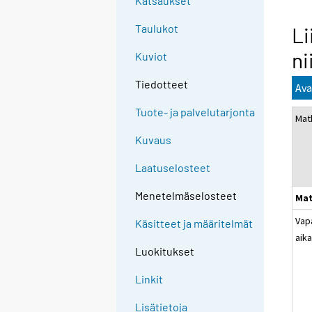
Katsaukset
Taulukot
Li
ni
Kuviot
Tiedotteet
Ava
Tuote- ja palvelutarjonta
Mat
Kuvaus
Laatuselosteet
Menetelmäselosteet
Mat
Vap
Käsitteet ja määritelmät
aik
Luokitukset
Linkit
Lisätietoja