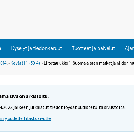
a
Kyselyt ja tiedonkeruut
Tuotteet ja palvelut
Aja
2014
>
Kevät (1.1.-30.4)
> Liitetaulukko 1. Suomalaisten matkat ja niiden 
ämä sivu on arkistoitu.
.4.2022 jälkeen julkaistut tiedot löydät uudistetulta sivustolta.
iirry uudelle tilastosivulle