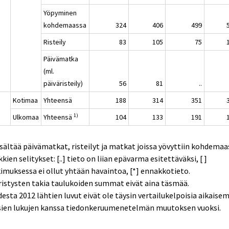
Yöpyminen
kohdemaassa
324
406
499
Risteily
83
105
75
Päivämatka
(ml.
päiväristeily)
56
81
..
Kotimaa
Yhteensä
188
314
351
1)
Ulkomaa
Yhteensä
104
133
191
isältää päivämatkat, risteilyt ja matkat joissa yövyttiin kohdemaa
kien selitykset: [..] tieto on liian epävarma esitettäväksi, [ ]
imuksessa ei ollut yhtään havaintoa, [*] ennakkotieto.
istysten takia taulukoiden summat eivät aina täsmää.
esta 2012 lähtien luvut eivät ole täysin vertailukelpoisia aikaise
sien lukujen kanssa tiedonkeruumenetelmän muutoksen vuoksi.