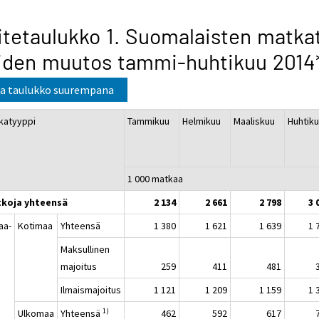
itetaulukko 1. Suomalaisten matkat
iden muutos tammi-huhtikuu 2014
a taulukko suurempana
katyyppi
Tammikuu
Helmikuu
Maaliskuu
Huhti
1 000 matkaa
koja yhteensä
2 134
2 661
2 798
3 
aa-
Kotimaa
Yhteensä
1 380
1 621
1 639
1 
a
Maksullinen
majoitus
259
411
481
Ilmaismajoitus
1 121
1 209
1 159
1 
1)
Ulkomaa
Yhteensä
462
592
617