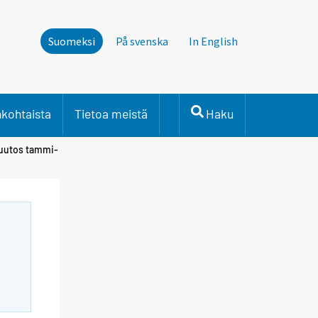
Suomeksi
På svenska
In English
nkohtaista
Tietoa meistä
Haku
muutos tammi-