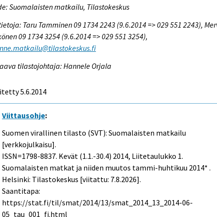
e: Suomalaisten matkailu, Tilastokeskus
tietoja: Taru Tamminen 09 1734 2243 (9.6.2014 => 029 551 2243), Mer
önen 09 1734 3254 (9.6.2014 => 029 551 3254),
enne.matkailu@tilastokeskus.fi
aava tilastojohtaja: Hannele Orjala
itetty 5.6.2014
Viittausohje
:
Suomen virallinen tilasto (SVT): Suomalaisten matkailu
[verkkojulkaisu].
ISSN=1798-8837.
Kevät (1.1.-30.4)
2014, Liitetaulukko 1.
Suomalaisten matkat ja niiden muutos tammi-huhtikuu 2014* .
Helsinki: Tilastokeskus [viitattu: 7.8.2026].
Saantitapa:
https://stat.fi/til/smat/2014/13/smat_2014_13_2014-06-
05_tau_001_fi.html