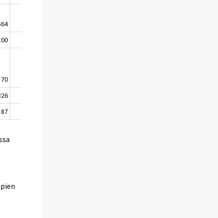
564
1 793
10
100
363
-15
70
249
19
326
1 178
-14
187
616
13
ssa
mpien