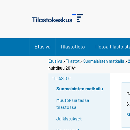
Etusivu
Tilastotieto
Tietoa tilastoist
Etusivu
>
Tilastot
>
Suomalaisten matkailu
>
huhtikuu 2014*
TILASTOT
Suomalaisten matkailu
T
Muutoksia tässä
5
tilastossa
S
Julkistukset