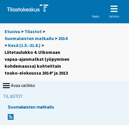
Valikko
Haku
Etusivu
>
Tilastot
>
Suomalaisten matkailu
>
2014
>
Kesä (1.5.-31.8.)
>
Liitetaulukko 4. Ulkomaan
vapaa-ajanmatkat (yöpyminen
kohdemaassa) kohteittain
touko-elokuussa 2014* ja 2013
Avaa valikko
TILASTOT
Suomalaisten matkailu