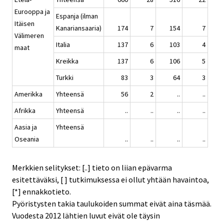
Eurooppa ja
Espanja (ilman
Itäisen
Kanariansaaria)
174
7
154
7
Välimeren
Italia
137
6
103
4
maat
Kreikka
137
6
106
5
Turkki
83
3
64
3
Amerikka
Yhteensä
56
2
..
..
Afrikka
Yhteensä
..
..
..
..
Aasia ja
Yhteensä
Oseania
..
..
..
..
Merkkien selitykset: [..] tieto on liian epävarma
esitettäväksi, [ ] tutkimuksessa ei ollut yhtään havaintoa,
[*] ennakkotieto.
Pyöristysten takia taulukoiden summat eivät aina täsmää.
Vuodesta 2012 lähtien luvut eivät ole täysin