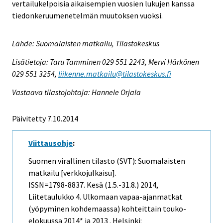
vertailukelpoisia aikaisempien vuosien lukujen kanssa
tiedonkeruumenetelmän muutoksen vuoksi.
Lähde: Suomalaisten matkailu, Tilastokeskus
Lisätietoja: Taru Tamminen 029 551 2243, Mervi Härkönen
029 551 3254,
liikenne.matkailu@tilastokeskus.fi
Vastaava tilastojohtaja: Hannele Orjala
Päivitetty 7.10.2014
Viittausohje
:
Suomen virallinen tilasto (SVT): Suomalaisten
matkailu [verkkojulkaisu].
ISSN=1798-8837.
Kesä (1.5.-31.8.)
2014,
Liitetaulukko 4. Ulkomaan vapaa-ajanmatkat
(yöpyminen kohdemaassa) kohteittain touko-
elokuussa 2014* ja 2013 . Helsinki: