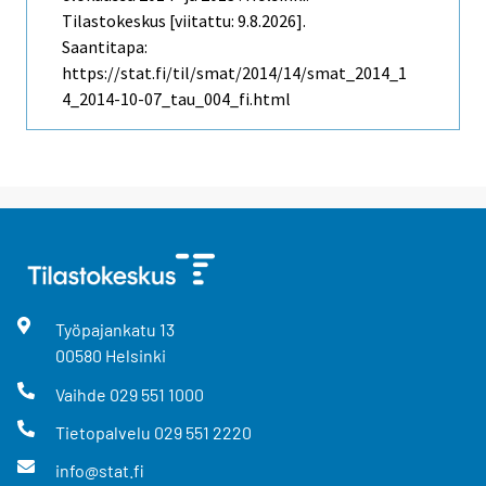
Tilastokeskus [viitattu: 9.8.2026].
Saantitapa:
https://stat.fi/til/smat/2014/14/smat_2014_1
4_2014-10-07_tau_004_fi.html
Työpajankatu
13
00580
Helsinki
Vaihde
029 551 1000
Tietopalvelu
029 551 2220
info@stat.fi