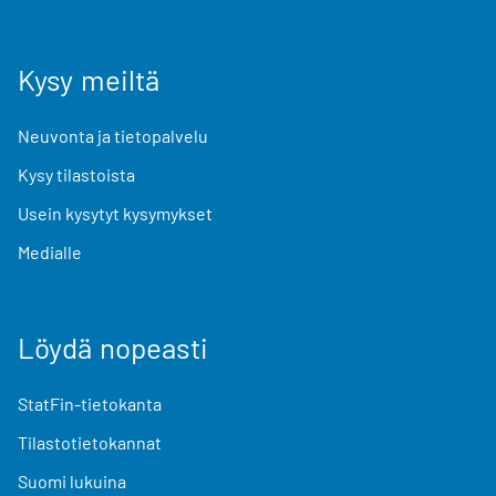
Kysy meiltä
Neuvonta ja tietopalvelu
Kysy tilastoista
Usein kysytyt kysymykset
Medialle
Löydä nopeasti
StatFin-tietokanta
Tilastotietokannat
Suomi lukuina