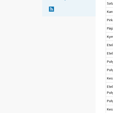
Sat
Kan
Pir
Päi
Kym
Etel
Ete
Poh
Pohj
Kes
Etel
Poh
Poh
Kes