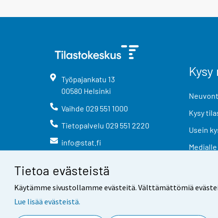
Kysy 
Työpajankatu
13
00580
Helsinki
Neuvonta
Vaihde
029 551 1000
Kysy tila
Tietopalvelu
029 551 2220
Usein ky
info@stat.fi
Medialle
Tietoa evästeistä
Käytämme sivustollamme evästeitä. Välttämättömiä evästeitä t
Lue lisää evästeistä.