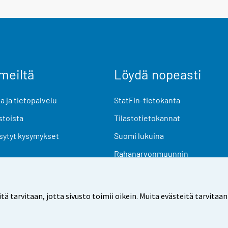
meiltä
Löydä nopeasti
 ja tietopalvelu
StatFin-tietokanta
stoista
Tilastotietokannat
sytyt kysymykset
Suomi lukuina
Rahanarvonmuunnin
Tulevat julkaisut
Tutkimusaineistot
arvitaan, jotta sivusto toimii oikein. Muita evästeitä tarvitaan