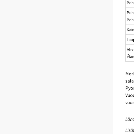
Poh
Poh
Poh
Kai
Lap
Ahv
Åla
Merk
sala
Pyör
Vuod
vuo
Lähd
Lisä