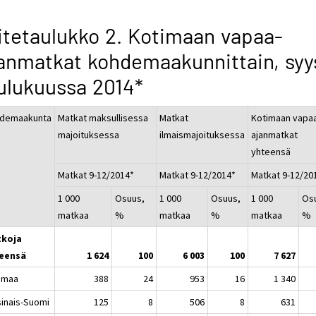
itetaulukko 2. Kotimaan vapaa-
anmatkat kohdemaakunnittain, syy
ulukuussa 2014*
demaakunta
Matkat maksullisessa
Matkat
Kotimaan vapa
majoituksessa
ilmaismajoituksessa
ajanmatkat
yhteensä
Matkat 9-12/2014*
Matkat 9-12/2014*
Matkat 9-12/20
1 000
Osuus,
1 000
Osuus,
1 000
Os
matkaa
%
matkaa
%
matkaa
%
koja
eensä
1 624
100
6 003
100
7 627
imaa
388
24
953
16
1 340
sinais-Suomi
125
8
506
8
631