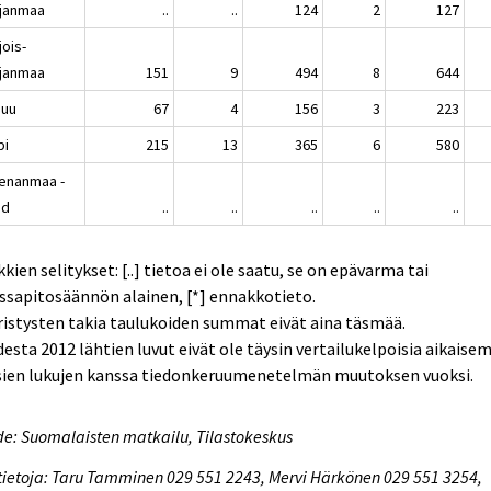
janmaa
..
..
124
2
127
jois-
janmaa
151
9
494
8
644
nuu
67
4
156
3
223
pi
215
13
365
6
580
enanmaa -
nd
..
..
..
..
..
kien selitykset: [..] tietoa ei ole saatu, se on epävarma tai
ssapitosäännön alainen, [*] ennakkotieto.
istysten takia taulukoiden summat eivät aina täsmää.
esta 2012 lähtien luvut eivät ole täysin vertailukelpoisia aikaise
sien lukujen kanssa tiedonkeruumenetelmän muutoksen vuoksi.
e: Suomalaisten matkailu, Tilastokeskus
tietoja: Taru Tamminen 029 551 2243, Mervi Härkönen 029 551 3254,