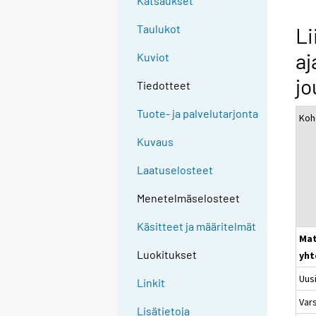
Katsaukset
Taulukot
Li
aj
Kuviot
jo
Tiedotteet
Tuote- ja palvelutarjonta
Koh
Kuvaus
Laatuselosteet
Menetelmäselosteet
Käsitteet ja määritelmät
Mat
Luokitukset
yht
Uus
Linkit
Var
Lisätietoja