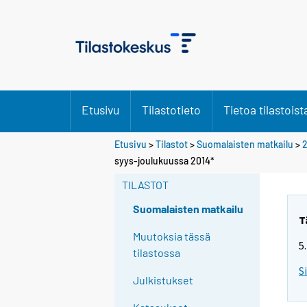
Etusivu
Tilastotieto
Tietoa tilastoist
Etusivu
>
Tilastot
>
Suomalaisten matkailu
>
syys-joulukuussa 2014*
TILASTOT
Suomalaisten matkailu
T
Muutoksia tässä
5
tilastossa
S
Julkistukset