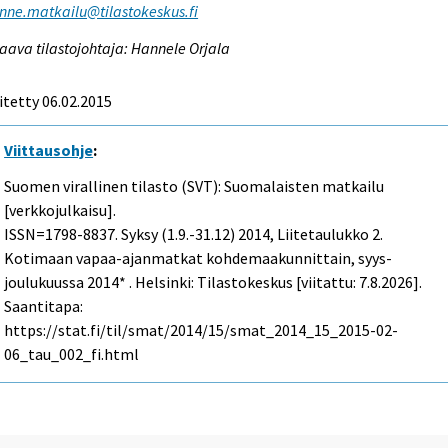
enne.matkailu@tilastokeskus.fi
aava tilastojohtaja: Hannele Orjala
itetty 06.02.2015
Viittausohje
:
Suomen virallinen tilasto (SVT): Suomalaisten matkailu
[verkkojulkaisu].
ISSN=1798-8837.
Syksy (1.9.-31.12)
2014, Liitetaulukko 2.
Kotimaan vapaa-ajanmatkat kohdemaakunnittain, syys-
joulukuussa 2014* . Helsinki: Tilastokeskus [viitattu: 7.8.2026].
Saantitapa:
https://stat.fi/til/smat/2014/15/smat_2014_15_2015-02-
06_tau_002_fi.html