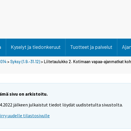
a
Kyselyt ja tiedonkeruut
Tuotteet ja palvelut
Aja
2014
>
Syksy (1.9.-31.12)
> Liitetaulukko 2. Kotimaan vapaa-ajanmatkat ko
ämä sivu on arkistoitu.
.4.2022 jälkeen julkaistut tiedot löydät uudistetulta sivustolta.
iirry uudelle tilastosivulle