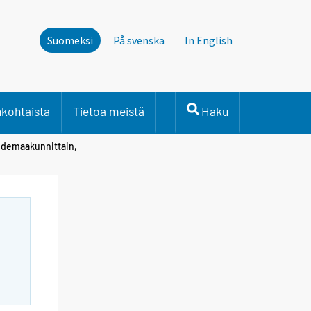
Suomeksi
På svenska
In English
nkohtaista
Tietoa meistä
Haku
hdemaakunnittain,