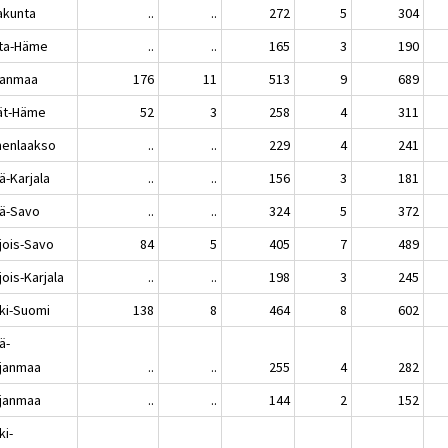
akunta
..
..
272
5
304
ta-Häme
..
..
165
3
190
kanmaa
176
11
513
9
689
jät-Häme
52
3
258
4
311
enlaakso
..
..
229
4
241
ä-Karjala
..
..
156
3
181
lä-Savo
..
..
324
5
372
jois-Savo
84
5
405
7
489
ois-Karjala
..
..
198
3
245
ki-Suomi
138
8
464
8
602
ä-
janmaa
..
..
255
4
282
janmaa
..
..
144
2
152
ki-