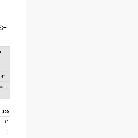
s-
a-
14*
uus,
100
18
8