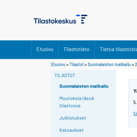
Etusivu
Tilastotieto
Tietoa tilastoist
Etusivu
>
Tilastot
>
Suomalaisten matkailu
>
TILASTOT
Suomalaisten matkailu
T
Muutoksia tässä
5
tilastossa
S
Julkistukset
Katsaukset