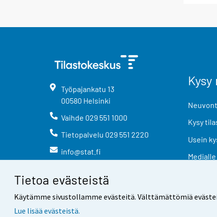
Kysy 
Työpajankatu
13
00580
Helsinki
Neuvonta
Vaihde
029 551 1000
Kysy tila
Tietopalvelu
029 551 2220
Usein ky
info@stat.fi
Medialle
Tietoa evästeistä
Käytämme sivustollamme evästeitä. Välttämättömiä evästeitä t
Lue lisää evästeistä.