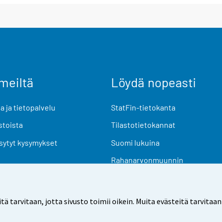
meiltä
Löydä nopeasti
 ja tietopalvelu
StatFin-tietokanta
stoista
Tilastotietokannat
sytyt kysymykset
Suomi lukuina
Rahanarvonmuunnin
Tulevat julkaisut
Tutkimusaineistot
arvitaan, jotta sivusto toimii oikein. Muita evästeitä tarvitaan