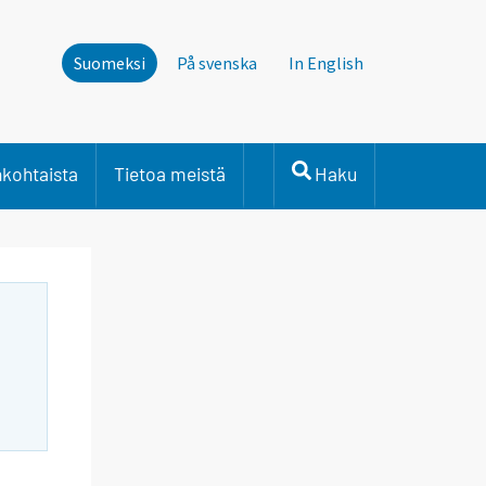
Suomeksi
På svenska
In English
nkohtaista
Tietoa meistä
Haku