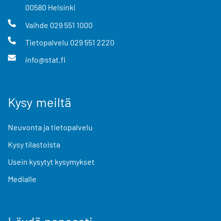
00580
Helsinki
Vaihde
029 551 1000
Tietopalvelu
029 551 2220
info@stat.fi
Kysy meiltä
Neuvonta ja tietopalvelu
Kysy tilastoista
Usein kysytyt kysymykset
Medialle