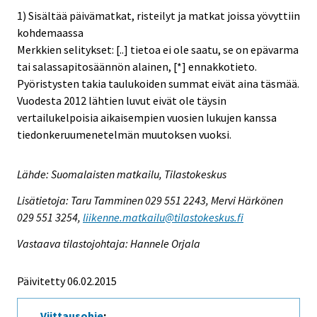
1) Sisältää päivämatkat, risteilyt ja matkat joissa yövyttiin
kohdemaassa
Merkkien selitykset: [..] tietoa ei ole saatu, se on epävarma
tai salassapitosäännön alainen, [*] ennakkotieto.
Pyöristysten takia taulukoiden summat eivät aina täsmää.
Vuodesta 2012 lähtien luvut eivät ole täysin
vertailukelpoisia aikaisempien vuosien lukujen kanssa
tiedonkeruumenetelmän muutoksen vuoksi.
Lähde: Suomalaisten matkailu, Tilastokeskus
Lisätietoja: Taru Tamminen 029 551 2243, Mervi Härkönen
029 551 3254,
liikenne.matkailu@tilastokeskus.fi
Vastaava tilastojohtaja: Hannele Orjala
Päivitetty 06.02.2015
Viittausohje
: