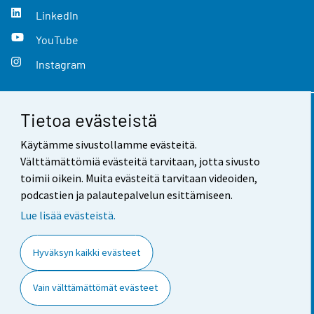
LinkedIn
YouTube
Instagram
Tietoa evästeistä
Yhteystiedot
Käytämme sivustollamme evästeitä.
Palaute
Välttämättömiä evästeitä tarvitaan, jotta sivusto
toimii oikein. Muita evästeitä tarvitaan videoiden,
Käyttöehdot
podcastien ja palautepalvelun esittämiseen.
Tietosuoja
Lue lisää evästeistä.
Saavutettavuus
Hyväksyn kaikki evästeet
Tietoa sivustosta
Vain välttämättömät evästeet
Evästeasetukset