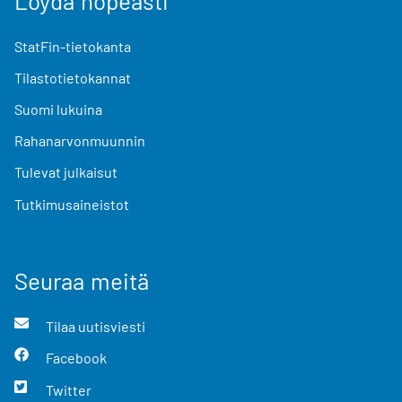
Löydä nopeasti
StatFin-tietokanta
Tilastotietokannat
Suomi lukuina
Rahanarvonmuunnin
Tulevat julkaisut
Tutkimusaineistot
Seuraa meitä
Tilaa uutisviesti
Facebook
Twitter