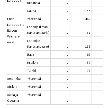
Eurooppa
Britannia
..
..
..
Saksa
..
56
..
Etelä-
Yhteensä
..
442
..
Eurooppa ja
Espanja (ilman
Itäisen
Kanariansaaria)
..
87
..
Välimeren
Espanjan
maat
Kanariansaaret
..
117
..
Italia
..
62
..
Kreikka
..
52
..
Turkki
..
78
..
Amerikka
Yhteensä
..
..
..
Afrikka
Yhteensä
..
..
..
Aasia ja
Yhteensä
Oseania
..
..
..