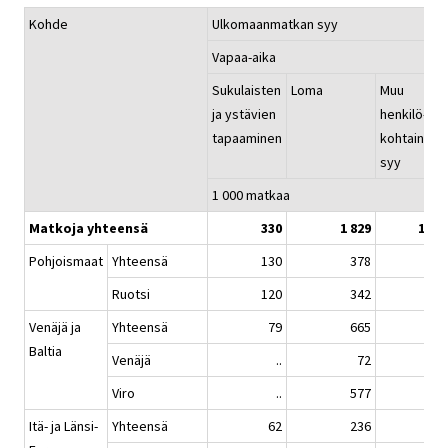
Kohde
Ulkomaanmatkan syy
Vapaa-aika
Sukulaisten
Loma
Muu
ja ystävien
henkilö-
tapaaminen
kohtainen
syy
1 000 matkaa
Matkoja yhteensä
330
1 829
191
Pohjoismaat
Yhteensä
130
378
69
Ruotsi
120
342
56
Venäjä ja
Yhteensä
79
665
81
Baltia
Venäjä
..
72
..
Viro
..
577
..
Itä- ja Länsi-
Yhteensä
62
236
..