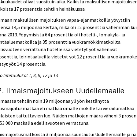
kuukaudet olivat suosituin aika. Kaikista maksullisen majoitukse
oista 17 prosenttia tehtiin heinäkuussa.
imaan maksullisen majoituksen vapaa-ajanmatkoilla yövyttiin
ensä 14,5 miljoonaa kertaa, mikä oli 12 prosenttia vähemmän ku
na 2013. Yöpymisistä 64 prosenttia oli hotelli-, lomakylä- ja
intäaluematkoilta ja 35 prosenttia vuokramökkimatkoilta.
lisvuoteen verrattuna hotelleissa vietetyt yöt vähenivät
osenttia, leirintäalueilla vietetyt yöt 22 prosenttia ja vuokramöke
etyt yöt 14 prosenttia.
o liitetaulukot 1, 8, 9, 12 ja 13
2. Ilmaismajoitukseen Uudellemaalle
maassa tehtiin noin 19 miljoonaa yli yön kestänyttä
ismajoitusmatkaa eli matkaa omalle mökille tai vierailumatkaa
laisten tai tuttavien luo. Näiden matkojen määrä väheni 3 prosen
653 000 matkalla edellisvuoteen verrattuna.
ismajoitusmatkoista 3 miljoonaa suuntautui Uudellemaalle ja nä