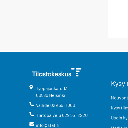
Kysy 
Työpajankatu
13
00580
Helsinki
Neuvonta
Vaihde
029 551 1000
Kysy tila
Tietopalvelu
029 551 2220
Usein ky
info@stat.fi
Medialle