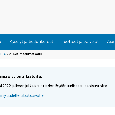
a
Kyselyt ja tiedonkeruut
Tuotteet ja palvelut
Aja
2014
> 2. Kotimaanmatkailu
ämä sivu on arkistoitu.
.4.2022 jälkeen julkaistut tiedot löydät uudistetulta sivustolta.
iirry uudelle tilastosivulle