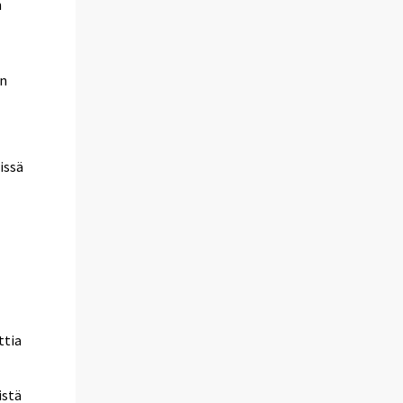
n
in
issä
ttia
istä