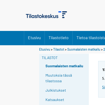
Etusivu
Tilastotieto
Tietoa tilastoist
Etusivu
>
Tilastot
>
Suomalaisten matkailu
>
TILASTOT
Suomalaisten matkailu
T
Muutoksia tässä
5
tilastossa
S
Julkistukset
Katsaukset