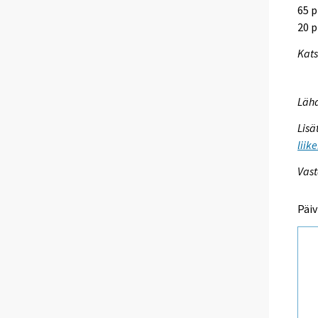
65 p
20 p
Kats
Lähd
Lisä
liik
Vast
Päiv