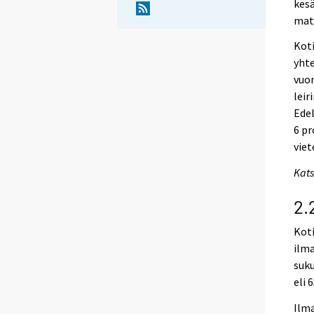
kesä
matk
Kot
yhte
vuon
leir
Edel
6 pr
viet
Kats
2.
Koti
ilma
suku
eli 
Ilma