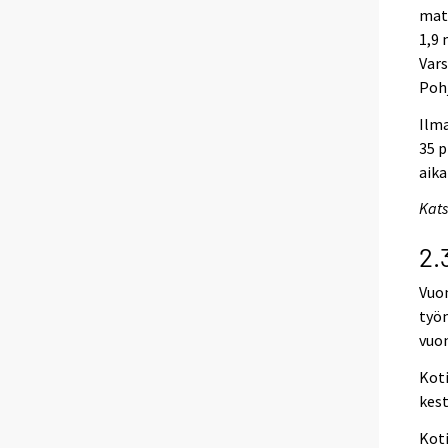
matk
1,9 
Vars
Poh
Ilma
35 p
aika
Kats
2.
Vuon
työ
vuo
Koti
kest
Kot