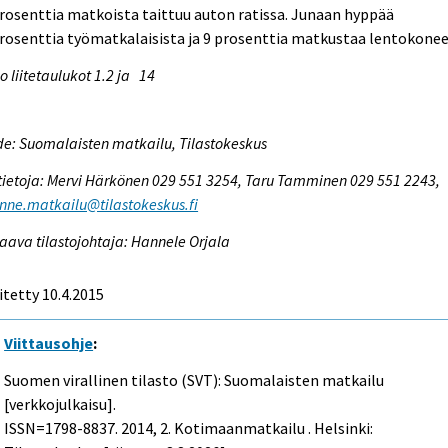
rosenttia matkoista taittuu auton ratissa. Junaan hyppää
rosenttia työmatkalaisista ja 9 prosenttia matkustaa lentokonee
o liitetaulukot 1.2 ja
14
e: Suomalaisten matkailu, Tilastokeskus
tietoja: Mervi Härkönen 029 551 3254, Taru Tamminen 029 551 2243,
enne.matkailu@tilastokeskus.fi
aava tilastojohtaja: Hannele Orjala
itetty 10.4.2015
Viittausohje
:
Suomen virallinen tilasto (SVT): Suomalaisten matkailu
[verkkojulkaisu].
ISSN=1798-8837. 2014, 2. Kotimaanmatkailu . Helsinki: