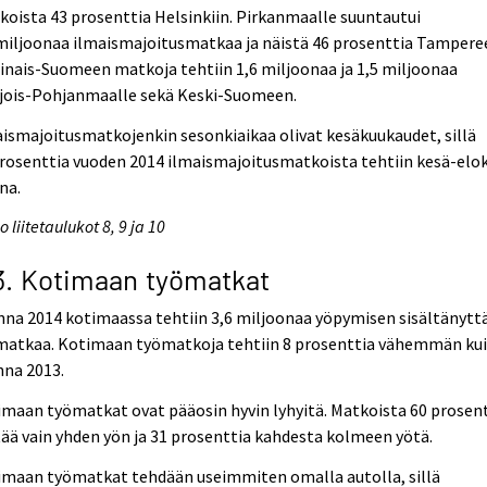
oista 43 prosenttia Helsinkiin. Pirkanmaalle suuntautui
miljoonaa ilmaismajoitusmatkaa ja näistä 46 prosenttia Tamperee
inais-Suomeen matkoja tehtiin 1,6 miljoonaa ja 1,5 miljoonaa
jois-Pohjanmaalle sekä Keski-Suomeen.
ismajoitusmatkojenkin sesonkiaikaa olivat kesäkuukaudet, sillä
rosenttia vuoden 2014 ilmaismajoitusmatkoista tehtiin kesä-elo
na.
o liitetaulukot 8, 9 ja 10
3. Kotimaan työmatkat
na 2014 kotimaassa tehtiin 3,6 miljoonaa yöpymisen sisältänytt
matkaa. Kotimaan työmatkoja tehtiin 8 prosenttia vähemmän ku
nna 2013.
maan työmatkat ovat pääosin hyvin lyhyitä. Matkoista 60 prosen
ää vain yhden yön ja 31 prosenttia kahdesta kolmeen yötä.
imaan työmatkat tehdään useimmiten omalla autolla, sillä