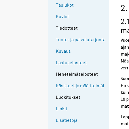
Taulukot
2.
Kuviot
2.
Tiedotteet
ma
Tuote- ja palvelutarjonta
Vuon
ajan
Kuvaus
majo
Määr
Laatuselosteet
verr
Menetelmäselosteet
Suo
Pir
Käsitteet ja määritelmät
kuin
Luokitukset
19 p
matk
Linkit
Lapp
Lisätietoja
matk