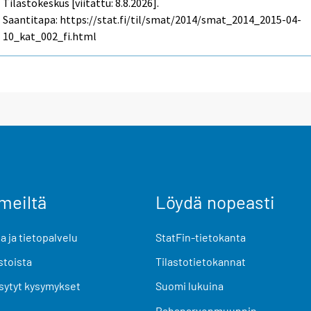
Tilastokeskus [viitattu: 8.8.2026].
Saantitapa: https://stat.fi/til/smat/2014/smat_2014_2015-04-
10_kat_002_fi.html
meiltä
Löydä nopeasti
 ja tietopalvelu
StatFin-tietokanta
stoista
Tilastotietokannat
sytyt kysymykset
Suomi lukuina
Rahanarvonmuunnin