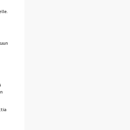
lle.
kuun
ä
in
ttia