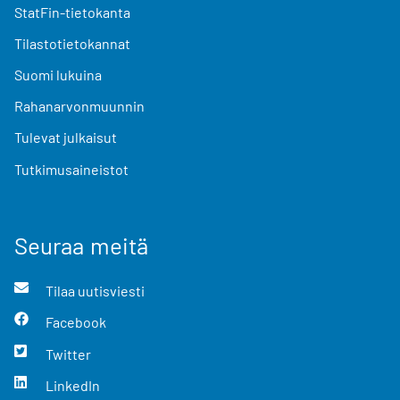
StatFin-tietokanta
Tilastotietokannat
Suomi lukuina
Rahanarvonmuunnin
Tulevat julkaisut
Tutkimusaineistot
Seuraa meitä
Tilaa uutisviesti
Facebook
Twitter
LinkedIn