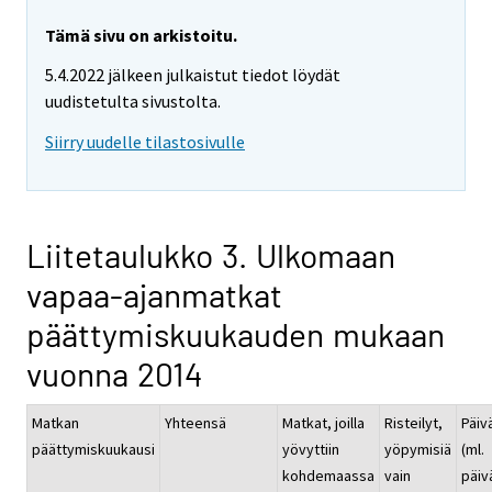
Tämä sivu on arkistoitu.
5.4.2022 jälkeen julkaistut tiedot löydät
uudistetulta sivustolta.
Siirry uudelle tilastosivulle
Liitetaulukko 3. Ulkomaan
vapaa-ajanmatkat
päättymiskuukauden mukaan
vuonna 2014
Matkan
Yhteensä
Matkat, joilla
Risteilyt,
Päiv
päättymiskuukausi
yövyttiin
yöpymisiä
(ml.
kohdemaassa
vain
päivä