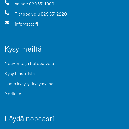
Vaihde
029 551 1000
Tietopalvelu
029 551 2220
info@stat.fi
Kysy meiltä
Neuvonta ja tietopalvelu
Kysy tilastoista
Usein kysytyt kysymykset
Medialle
Löydä nopeasti