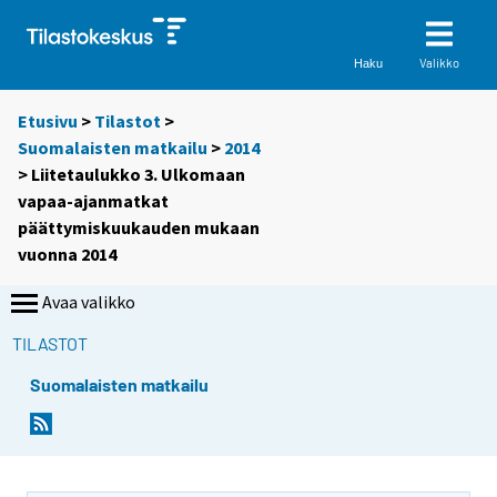
Valikko
Haku
Etusivu
>
Tilastot
>
Suomalaisten matkailu
>
2014
> Liitetaulukko 3. Ulkomaan
vapaa-ajanmatkat
päättymiskuukauden mukaan
vuonna 2014
Avaa valikko
TILASTOT
Suomalaisten matkailu