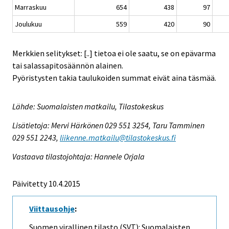
Marraskuu
654
438
97
Joulukuu
559
420
90
Merkkien selitykset: [..] tietoa ei ole saatu, se on epävarma
tai salassapitosäännön alainen.
Pyöristysten takia taulukoiden summat eivät aina täsmää.
Lähde: Suomalaisten matkailu, Tilastokeskus
Lisätietoja: Mervi Härkönen 029 551 3254, Taru Tamminen
029 551 2243,
liikenne.matkailu@tilastokeskus.fi
Vastaava tilastojohtaja: Hannele Orjala
Päivitetty 10.4.2015
Viittausohje
:
Suomen virallinen tilasto (SVT): Suomalaisten