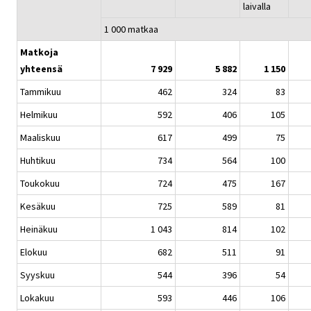
laivalla
1 000 matkaa
Matkoja
yhteensä
7 929
5 882
1 150
Tammikuu
462
324
83
Helmikuu
592
406
105
Maaliskuu
617
499
75
Huhtikuu
734
564
100
Toukokuu
724
475
167
Kesäkuu
725
589
81
Heinäkuu
1 043
814
102
Elokuu
682
511
91
Syyskuu
544
396
54
Lokakuu
593
446
106