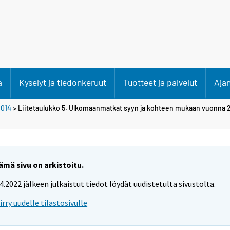
a
Kyselyt ja tiedonkeruut
Tuotteet ja palvelut
Aja
2014
> Liitetaulukko 5. Ulkomaanmatkat syyn ja kohteen mukaan vuonna 2
ämä sivu on arkistoitu.
.4.2022 jälkeen julkaistut tiedot löydät uudistetulta sivustolta.
iirry uudelle tilastosivulle