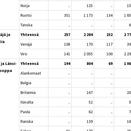
Norja
..
125
..
1
Ruotsi
351
1 173
134
1 6
Tanska
..
..
..
äjä ja
Yhteensä
257
2 284
232
2 7
tia
Venäjä
108
170
117
3
Viro
141
2 055
100
2 2
 ja Länsi-
Yhteensä
194
804
69
1 0
rooppa
Alankomaat
..
..
..
Belgia
..
..
..
Britannia
..
167
..
2
Itävalta
..
52
..
Puola
..
62
..
Ranska
..
139
..
1
Saksa
61
170
..
2