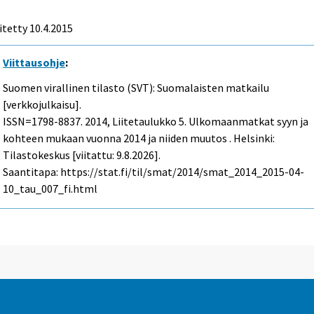
itetty 10.4.2015
Viittausohje
:
Suomen virallinen tilasto (SVT): Suomalaisten matkailu
[verkkojulkaisu].
ISSN=1798-8837. 2014, Liitetaulukko 5. Ulkomaanmatkat syyn ja
kohteen mukaan vuonna 2014 ja niiden muutos . Helsinki:
Tilastokeskus [viitattu: 9.8.2026].
Saantitapa: https://stat.fi/til/smat/2014/smat_2014_2015-04-
10_tau_007_fi.html