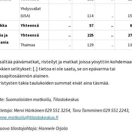
Yhdysvallat
(USA)
..
114
..
1
ikka
Yhteensä
..
57
..
ia ja
Yhteensä
..
225
..
2
ania
Thaimaa
..
129
..
1
isältää päivämatkat, risteilyt ja matkat joissa yövyttiin kohdemaa
kien selitykset: [..] tietoa ei ole saatu, se on epävarma tai
ssapitosäännön alainen.
istysten takia taulukoiden summat eivät aina täsmää.
e: Suomalaisten matkailu, Tilastokeskus
tietoja: Mervi Härkönen 029 551 3254, Taru Tamminen 029 551 2243,
enne.matkailu@tilastokeskus.fi
aava tilastojohtaja: Hannele Orjala