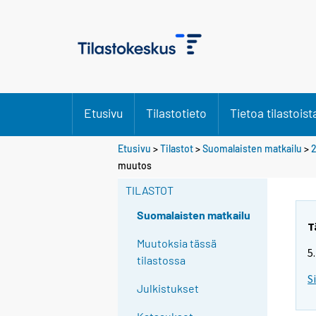
Etusivu
Tilastotieto
Tietoa tilastoist
Etusivu
>
Tilastot
>
Suomalaisten matkailu
>
muutos
TILASTOT
Suomalaisten matkailu
T
Muutoksia tässä
5
tilastossa
S
Julkistukset