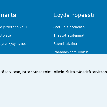
meiltä
Löydä nopeasti
 ja tietopalvelu
StatFin-tietokanta
stoista
Tilastotietokannat
sytyt kysymykset
Suomi lukuina
Rahanarvonmuunnin
Tulevat julkaisut
Tutkimusaineistot
arvitaan, jotta sivusto toimii oikein. Muita evästeitä tarvitaan
Käyttöehdot
Tietosuoja
Saavutettavuus
Tietoa sivu