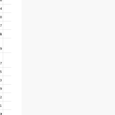
54
39,6
..
..
60
5,9
..
..
97
52,1
..
..
41
12,8
137
25,7
09
8,1
..
..
47
24,5
..
..
65
21,8
66
50,0
03
27,0
..
..
69
2,1
..
..
72
2,4
..
..
11
1,2
..
..
12
54,2
88
8,5