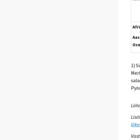
Afr
Aas
Ose
1) S
Merk
sala
Pyör
Lähd
Lisä
liik
Vast