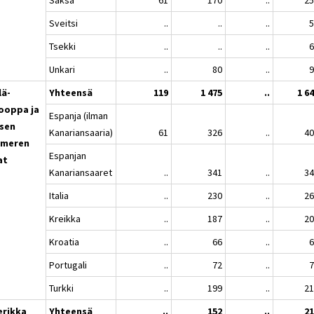
Sveitsi
..
..
..
Tsekki
..
..
..
Unkari
..
80
..
lä-
Yhteensä
119
1 475
..
1 6
ooppa ja
Espanja (ilman
isen
Kanariansaaria)
61
326
..
4
imeren
Espanjan
at
Kanariansaaret
..
341
..
3
Italia
..
230
..
2
Kreikka
..
187
..
2
Kroatia
..
66
..
Portugali
..
72
..
Turkki
..
199
..
2
rikka
Yhteensä
..
152
..
2