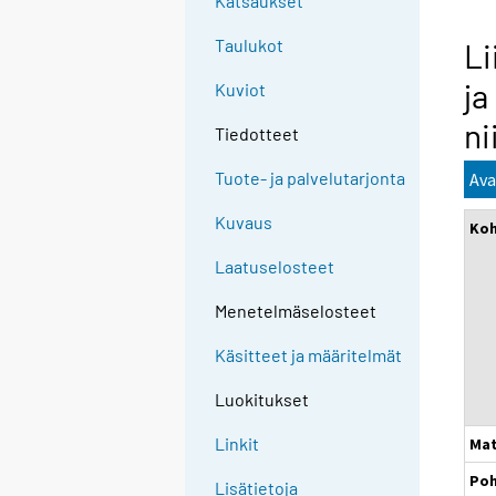
Katsaukset
Taulukot
Li
ja
Kuviot
ni
Tiedotteet
Tuote- ja palvelutarjonta
Ava
Kuvaus
Ko
Laatuselosteet
Menetelmäselosteet
Käsitteet ja määritelmät
Luokitukset
Linkit
Mat
Poh
Lisätietoja