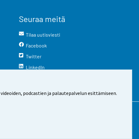
Seuraa meitä
Tilaa uutisviesti
Facebook
Twitter
LinkedIn
YouTube
Instagram
 videoiden, podcastien ja palautepalvelun esittämiseen.
stosta
Evästeasetukset