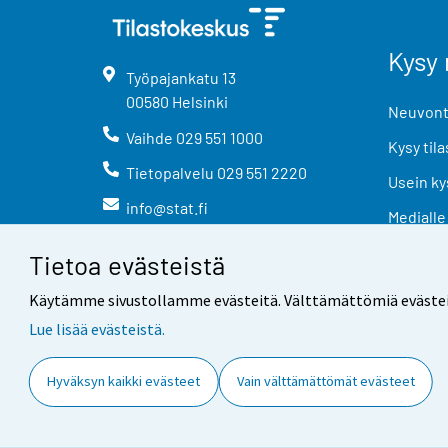
Kysy 
Työpajankatu
13
00580
Helsinki
Neuvonta
Vaihde
029 551 1000
Kysy tila
Tietopalvelu
029 551 2220
Usein ky
info@stat.fi
Medialle
Tietoa evästeistä
Käytämme sivustollamme evästeitä. Välttämättömiä evästeitä t
Lue lisää evästeistä.
Yhteystiedot
Palaute
Hyväksyn kaikki evästeet
Vain välttämättömät evästeet