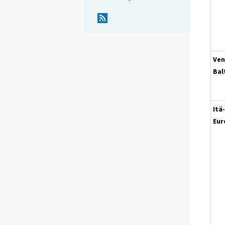
Ven
Bal
Itä-
Eu