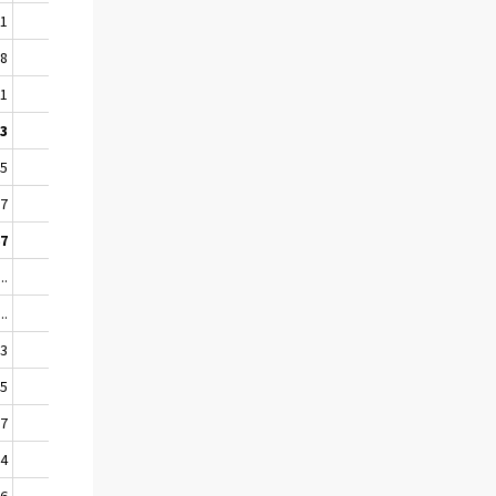
51
36,6
..
..
58
-0,7
453
20,7
61
-34,4
108
1,2
73
-4,5
397
34,5
95
-5,4
82
28,9
97
-4,4
278
36,3
67
-2,8
562
-5,9
..
..
61
23,9
..
..
51
-30,1
03
8,4
111
-19,9
55
4,5
..
..
77
58,3
..
..
64
-23,5
60
42,4
56
-13,3
169
-14,0