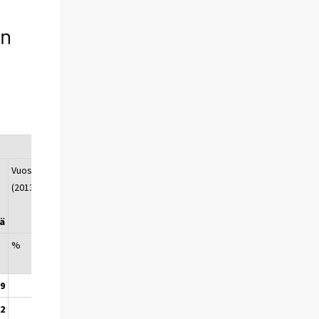
yn
Työmatkat
Vuosimuutos
Työmatkat
Vuosimuutos
(2013/2014)
yhteensä
(2013/2014)
ä
%
1 000
%
matkaa
29
1,5
1 854
8,2
92
0,7
605
10,3