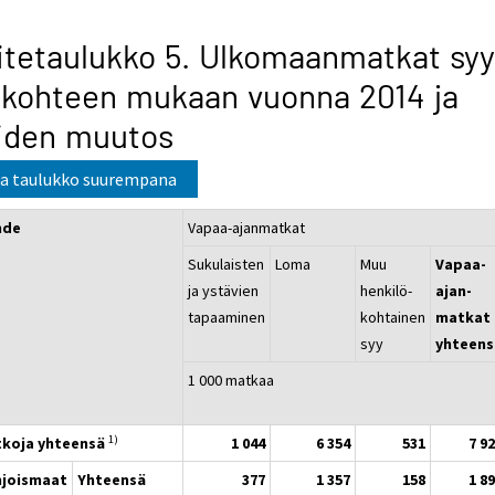
itetaulukko 5. Ulkomaanmatkat sy
 kohteen mukaan vuonna 2014 ja
iden muutos
a taulukko suurempana
hde
Vapaa-ajanmatkat
Sukulaisten
Loma
Muu
Vapaa-
ja ystävien
henkilö-
ajan-
tapaaminen
kohtainen
matkat
syy
yhteens
1 000 matkaa
1)
koja yhteensä
1 044
6 354
531
7 9
joismaat
Yhteensä
377
1 357
158
1 8