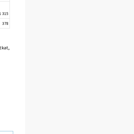
1 315
378
tkat,