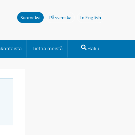
Suomeksi
På svenska
In English
Denna sida finns inte pÃ¥ svenska. L
This page is not avail
nkohtaista
Tietoa meistä
Haku