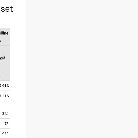
kset
äline
u
t
nsä
a
2 916
3 116
325
73
1 938