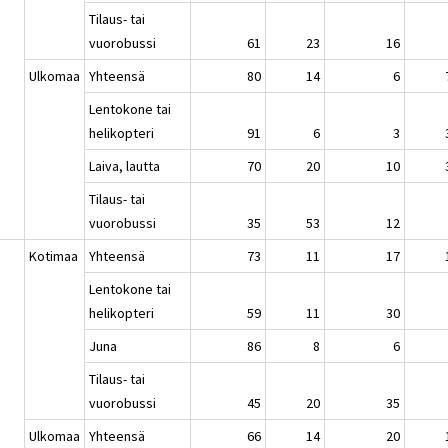
Tilaus- tai
vuorobussi
61
23
16
Ulkomaa
Yhteensä
80
14
6
Lentokone tai
helikopteri
91
6
3
Laiva, lautta
70
20
10
Tilaus- tai
vuorobussi
35
53
12
Kotimaa
Yhteensä
73
11
17
Lentokone tai
helikopteri
59
11
30
Juna
86
8
6
Tilaus- tai
vuorobussi
45
20
35
Ulkomaa
Yhteensä
66
14
20