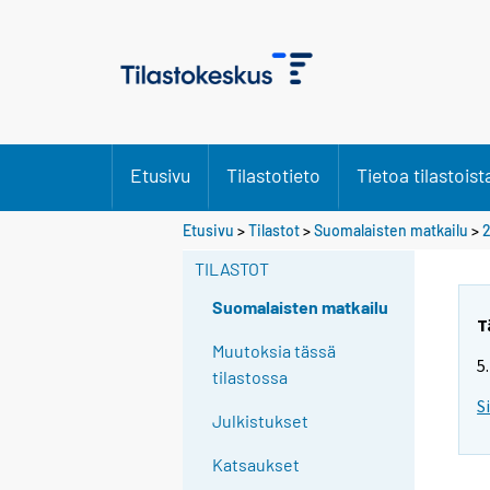
Etusivu
Tilastotieto
Tietoa tilastoist
Etusivu
>
Tilastot
>
Suomalaisten matkailu
>
TILASTOT
Suomalaisten matkailu
T
Muutoksia tässä
5
tilastossa
S
Julkistukset
Katsaukset