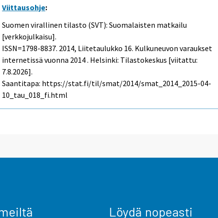
Viittausohje
:
Suomen virallinen tilasto (SVT): Suomalaisten matkailu
[verkkojulkaisu].
ISSN=1798-8837. 2014, Liitetaulukko 16. Kulkuneuvon varaukset
internetissä vuonna 2014 . Helsinki: Tilastokeskus [viitattu:
7.8.2026].
Saantitapa: https://stat.fi/til/smat/2014/smat_2014_2015-04-
10_tau_018_fi.html
meiltä
Löydä nopeasti