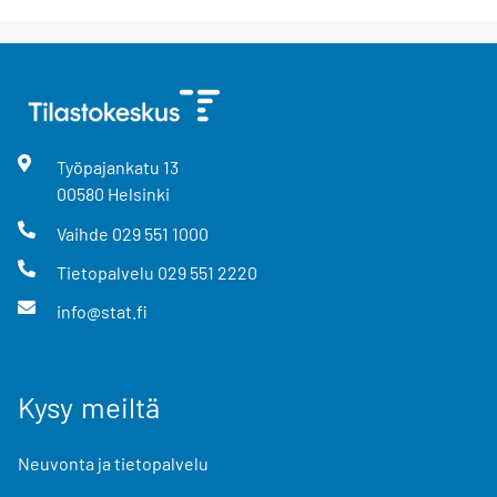
Työpajankatu
13
00580
Helsinki
Vaihde
029 551 1000
Tietopalvelu
029 551 2220
info@stat.fi
Kysy meiltä
Neuvonta ja tietopalvelu