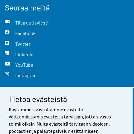
Seuraa meitä
Tilaa uutisviesti
Facebook
Twitter
LinkedIn
YouTube
Instagram
Tietoa evästeistä
Yhteystiedot
Käytämme sivustollamme evästeitä.
Palaute
Välttämättömiä evästeitä tarvitaan, jotta sivusto
toimii oikein. Muita evästeitä tarvitaan videoiden,
Käyttöehdot
podcastien ja palautepalvelun esittämiseen.