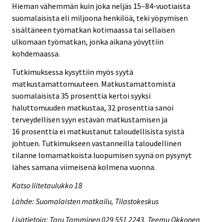
Hieman vähemmän kuin joka neljäs 15–84-vuotiaista
suomalaisista eli miljoona henkilöä, teki yöpymisen
sisältäneen työmatkan kotimaassa tai sellaisen
ulkomaan työmatkan, jonka aikana yövyttiin
kohdemaassa.
Tutkimuksessa kysyttiin myös syytä
matkustamattomuuteen. Matkustamattomista
suomalaisista 35 prosenttia kertoi syyksi
haluttomuuden matkustaa, 32 prosenttia sanoi
terveydellisen syyn estävän matkustamisen ja
16 prosenttia ei matkustanut taloudellisista syistä
johtuen. Tutkimukseen vastanneilla taloudellinen
tilanne lomamatkoista luopumisen syynä on pysynyt
lähes samana viimeisenä kolmena vuonna.
Katso liitetaulukko 18
Lähde: Suomalaisten matkailu, Tilastokeskus
Lisätietoja: Taru Tamminen 029 551 2243, Teemu Okkonen