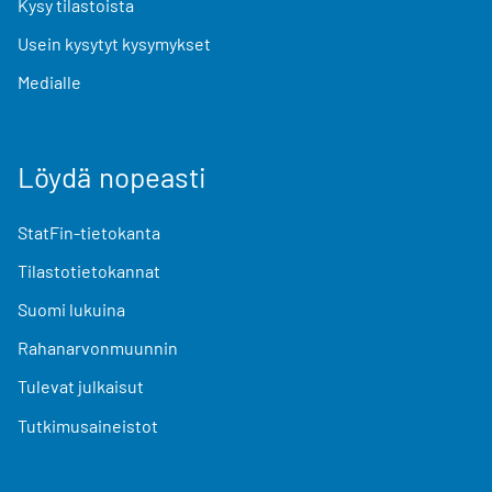
Kysy tilastoista
Usein kysytyt kysymykset
Medialle
Löydä nopeasti
StatFin-tietokanta
Tilastotietokannat
Suomi lukuina
Rahanarvonmuunnin
Tulevat julkaisut
Tutkimusaineistot