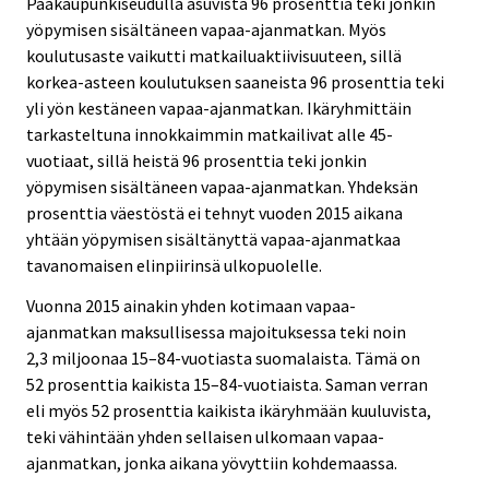
Pääkaupunkiseudulla asuvista 96 prosenttia teki jonkin
yöpymisen sisältäneen vapaa-ajanmatkan. Myös
koulutusaste vaikutti matkailuaktiivisuuteen, sillä
korkea-asteen koulutuksen saaneista 96 prosenttia teki
yli yön kestäneen vapaa-ajanmatkan. Ikäryhmittäin
tarkasteltuna innokkaimmin matkailivat alle 45-
vuotiaat, sillä heistä 96 prosenttia teki jonkin
yöpymisen sisältäneen vapaa-ajanmatkan. Yhdeksän
prosenttia väestöstä ei tehnyt vuoden 2015 aikana
yhtään yöpymisen sisältänyttä vapaa-ajanmatkaa
tavanomaisen elinpiirinsä ulkopuolelle.
Vuonna 2015 ainakin yhden kotimaan vapaa-
ajanmatkan maksullisessa majoituksessa teki noin
2,3 miljoonaa 15–84-vuotiasta suomalaista. Tämä on
52 prosenttia kaikista 15–84-vuotiaista. Saman verran
eli myös 52 prosenttia kaikista ikäryhmään kuuluvista,
teki vähintään yhden sellaisen ulkomaan vapaa-
ajanmatkan, jonka aikana yövyttiin kohdemaassa.