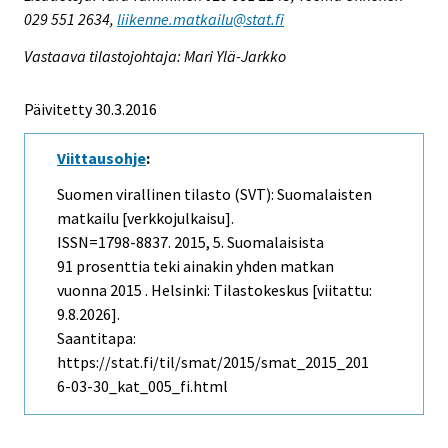
029 551 2634,
liikenne.matkailu@stat.fi
Vastaava tilastojohtaja: Mari Ylä-Jarkko
Päivitetty 30.3.2016
Viittausohje
:
Suomen virallinen tilasto (SVT): Suomalaisten
matkailu [verkkojulkaisu].
ISSN=1798-8837. 2015, 5. Suomalaisista
91 prosenttia teki ainakin yhden matkan
vuonna 2015 . Helsinki: Tilastokeskus [viitattu:
9.8.2026].
Saantitapa:
https://stat.fi/til/smat/2015/smat_2015_201
6-03-30_kat_005_fi.html