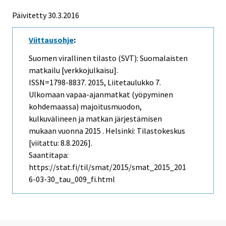
Päivitetty 30.3.2016
Viittausohje
:
Suomen virallinen tilasto (SVT): Suomalaisten
matkailu [verkkojulkaisu].
ISSN=1798-8837. 2015, Liitetaulukko 7.
Ulkomaan vapaa-ajanmatkat (yöpyminen
kohdemaassa) majoitusmuodon,
kulkuvälineen ja matkan järjestämisen
mukaan vuonna 2015 . Helsinki: Tilastokeskus
[viitattu: 8.8.2026].
Saantitapa:
https://stat.fi/til/smat/2015/smat_2015_201
6-03-30_tau_009_fi.html