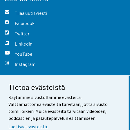
Tilaa uutisviesti
Facebook
Twitter
LinkedIn
YouTube
Instagram
Tietoa evästeistä
Yhteystiedot
Käytämme sivustollamme evästeitä.
Palaute
Välttämättömiä evästeitä tarvitaan, jotta sivusto
toimii oikein. Muita evästeitä tarvitaan videoiden,
Käyttöehdot
podcastien ja palautepalvelun esittämiseen.
Tietosuoja
Lue lisää evästeistä.