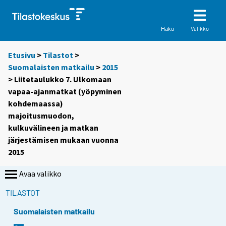
Valikko
Haku
Etusivu
>
Tilastot
>
Suomalaisten matkailu
>
2015
> Liitetaulukko 7. Ulkomaan
vapaa-ajanmatkat (yöpyminen
kohdemaassa)
majoitusmuodon,
kulkuvälineen ja matkan
järjestämisen mukaan vuonna
2015
Avaa valikko
TILASTOT
Suomalaisten matkailu