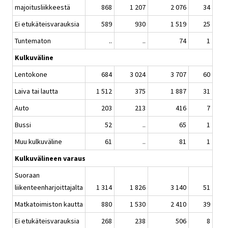
majoitusliikkeestä
868
1 207
2 076
34
Ei etukäteisvarauksia
589
930
1 519
25
Tuntematon
..
..
74
1
Kulkuväline
Lentokone
684
3 024
3 707
60
Laiva tai lautta
1 512
375
1 887
31
Auto
203
213
416
7
Bussi
52
..
65
1
Muu kulkuväline
61
..
81
1
Kulkuvälineen varaus
Suoraan
liikenteenharjoittajalta
1 314
1 826
3 140
51
Matkatoimiston kautta
880
1 530
2 410
39
Ei etukäteisvarauksia
268
238
506
8