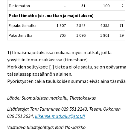
Tuntematon
..
51
100
2
Pakettimatka (sis. matkan ja majoituksen)
Ei pakettimatka
1 807
2 548
4 355
71
Pakettimatka
705
1 096
1 801
29
1) Ilmaismajoituksissa mukana myös matkat, joilla
yövyttiin loma-osakkeessa (timeshare).
Merkkien selitykset: [..] tietoa ei ole saatu, se on epävarma
tai salassapitosäännön alainen.
Pyöristysten takia taulukoiden summat eivät aina täsmää.
Lähde: Suomalaisten matkailu, Tilastokeskus
Lisätietoja: Taru Tamminen 029 551 2243, Teemu Okkonen
029 551 2634,
liikenne.matkailu@stat.fi
Vastaava tilastojohtaja: Mari Ylä-Jarkko