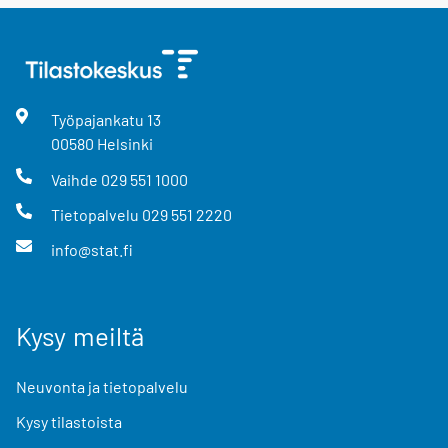
Työpajankatu
13
00580
Helsinki
Vaihde
029 551 1000
Tietopalvelu
029 551 2220
info@stat.fi
Kysy meiltä
Neuvonta ja tietopalvelu
Kysy tilastoista