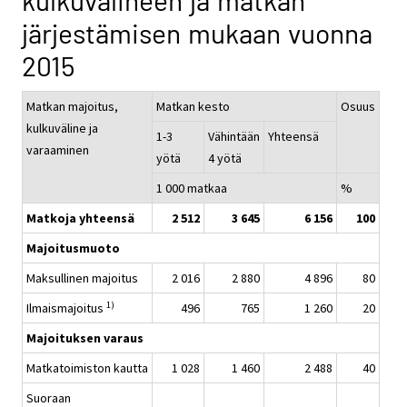
kulkuvälineen ja matkan
järjestämisen mukaan vuonna
2015
Matkan majoitus,
Matkan kesto
Osuus
kulkuväline ja
1-3
Vähintään
Yhteensä
varaaminen
yötä
4 yötä
1 000 matkaa
%
Matkoja yhteensä
2 512
3 645
6 156
100
Majoitusmuoto
Maksullinen majoitus
2 016
2 880
4 896
80
1)
Ilmaismajoitus
496
765
1 260
20
Majoituksen varaus
Matkatoimiston kautta
1 028
1 460
2 488
40
Suoraan