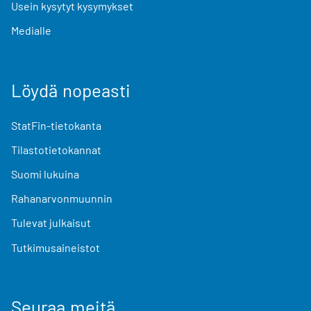
Usein kysytyt kysymykset
Medialle
Löydä nopeasti
StatFin-tietokanta
Tilastotietokannat
Suomi lukuina
Rahanarvonmuunnin
Tulevat julkaisut
Tutkimusaineistot
Seuraa meitä