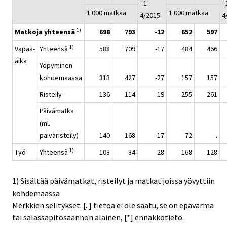
- 1-
- 
1 000 matkaa
1 000 matkaa
4/2015
4
1)
Matkoja yhteensä
698
793
-12
652
597
1)
Vapaa-
Yhteensä
588
709
-17
484
466
aika
Yöpyminen
kohdemaassa
313
427
-27
157
157
Risteily
136
114
19
255
261
Päivämatka
(ml.
päiväristeily)
140
168
-17
72
..
1)
Työ
Yhteensä
108
84
28
168
128
1) Sisältää päivämatkat, risteilyt ja matkat joissa yövyttiin
kohdemaassa
Merkkien selitykset: [..] tietoa ei ole saatu, se on epävarma
tai salassapitosäännön alainen, [*] ennakkotieto.