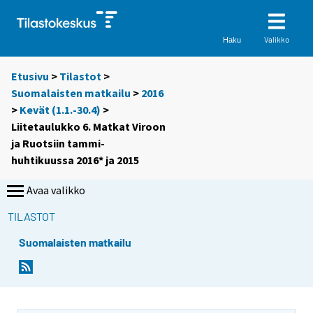
Valikko
Haku
Etusivu
>
Tilastot
>
Suomalaisten matkailu
>
2016
>
Kevät (1.1.-30.4)
>
Liitetaulukko 6. Matkat Viroon
ja Ruotsiin tammi-
huhtikuussa 2016* ja 2015
Avaa valikko
TILASTOT
Suomalaisten matkailu