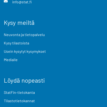
info@stat.fi
Kysy meiltä
Neuvonta ja tietopalvelu
Kysy tilastoista
Usein kysytyt kysymykset
Medialle
Löydä nopeasti
StatFin-tietokanta
Tilastotietokannat