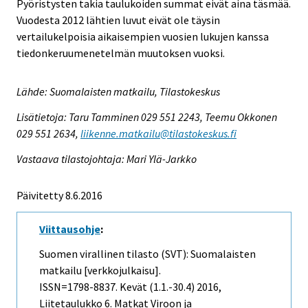
Pyöristysten takia taulukoiden summat eivät aina täsmää.
Vuodesta 2012 lähtien luvut eivät ole täysin
vertailukelpoisia aikaisempien vuosien lukujen kanssa
tiedonkeruumenetelmän muutoksen vuoksi.
Lähde: Suomalaisten matkailu, Tilastokeskus
Lisätietoja: Taru Tamminen 029 551 2243, Teemu Okkonen
029 551 2634,
liikenne.matkailu@tilastokeskus.fi
Vastaava tilastojohtaja: Mari Ylä-Jarkko
Päivitetty 8.6.2016
Viittausohje
:
Suomen virallinen tilasto (SVT): Suomalaisten
matkailu [verkkojulkaisu].
ISSN=1798-8837.
Kevät (1.1.-30.4)
2016,
Liitetaulukko 6. Matkat Viroon ja