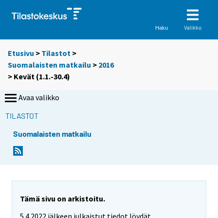
Valikko
Haku
Etusivu
>
Tilastot
>
Suomalaisten matkailu
>
2016
>
Kevät (1.1.-30.4)
Avaa valikko
TILASTOT
Suomalaisten matkailu
Tämä sivu on arkistoitu.
5.4.2022 jälkeen julkaistut tiedot löydät