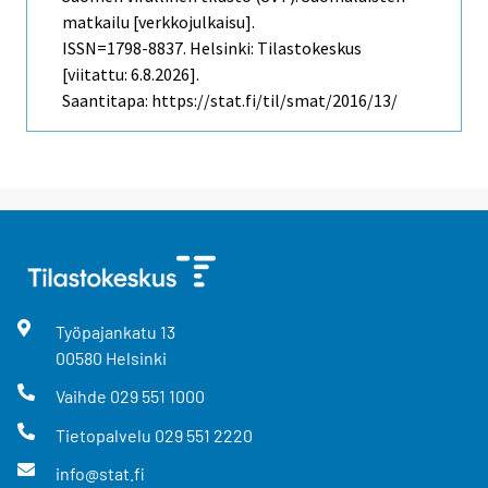
matkailu [verkkojulkaisu].
ISSN=1798-8837. Helsinki: Tilastokeskus
[viitattu: 6.8.2026].
Saantitapa: https://stat.fi/til/smat/2016/13/
Työpajankatu
13
00580
Helsinki
Vaihde
029 551 1000
Tietopalvelu
029 551 2220
info@stat.fi