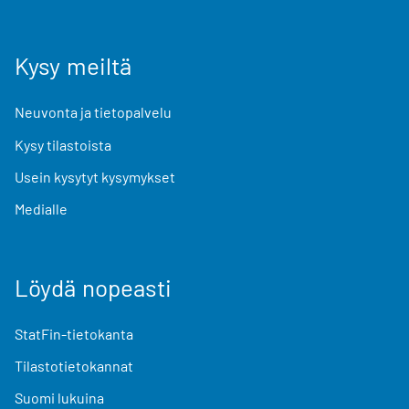
Kysy meiltä
Neuvonta ja tietopalvelu
Kysy tilastoista
Usein kysytyt kysymykset
Medialle
Löydä nopeasti
StatFin-tietokanta
Tilastotietokannat
Suomi lukuina