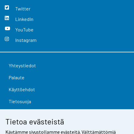
Twitter
LinkedIn
YouTube
Instagram
Yhteystiedot
Palaute
Käyttöehdot
Tietosuoja
Saavutettavuus
Tietoa evästeistä
Tietoa sivustosta
Käytämme sivustollamme evästeitä. Välttämättömiä