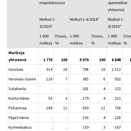
majoituksessa
ajanmatkat
yhteensä
Matkat 1-
Matkat 1-4/2016*
Matkat 1-
4/2016*
4/2016*
1 000
Osuus,
1 000
Osuus,
1 000
Osu
matkaa
%
matkaa
%
matkaa
%
Matkoja
yhteensä
1 770
100
5 079
100
6 848
Uusimaa
314
18
798
16
1 112
Varsinais-Suomi
118
7
385
8
502
Satakunta
..
..
201
4
223
Kanta-Häme
53
3
179
4
232
Pirkanmaa
189
11
550
11
738
Päijät-Häme
..
..
193
4
228
Kymenlaakso
..
..
159
3
167