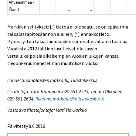
Ahvenanmaa -
Åland
..
..
..
..
..
Merkkien selitykset: [..] tietoa ei ole saatu, se on epävarma
tai salassapitosäännön alainen, [*] ennakkotieto.
Pyöristysten takia taulukoiden summat eivät aina täsmää.
Vuodesta 2012 lähtien luvut eivät ole täysin
vertailukelpoisia aikaisempien vuosien lukujen kanssa
tiedonkeruumenetelmän muutoksen vuoksi.
Lähde: Suomalaisten matkailu, Tilastokeskus
Lisätietoja: Taru Tamminen 029 551 2243, Teemu Okkonen
029 551 2634,
liikenne.matkailu@tilastokeskus.fi
Vastaava tilastojohtaja: Mari Ylä-Jarkko
Päivitetty 8.6.2016