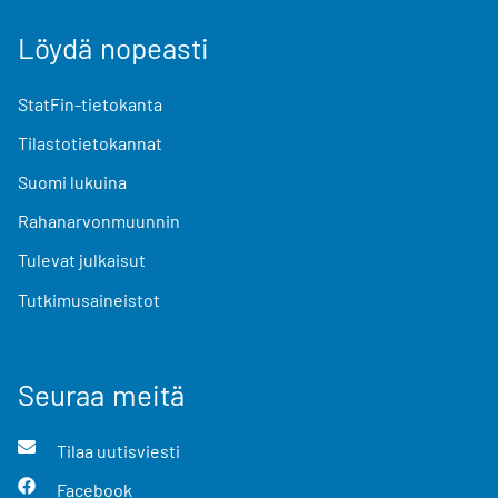
Löydä nopeasti
StatFin-tietokanta
Tilastotietokannat
Suomi lukuina
Rahanarvonmuunnin
Tulevat julkaisut
Tutkimusaineistot
Seuraa meitä
Tilaa uutisviesti
Facebook