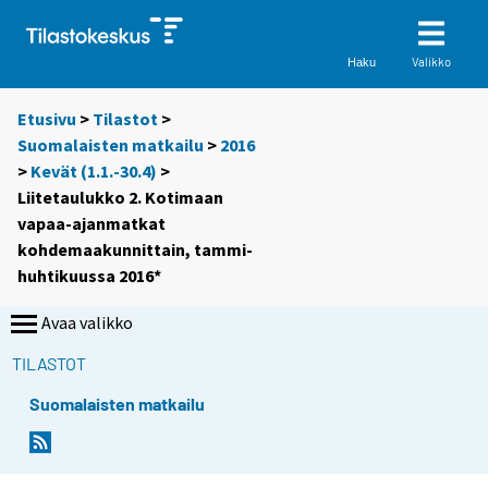
Valikko
Haku
Etusivu
>
Tilastot
>
Suomalaisten matkailu
>
2016
>
Kevät (1.1.-30.4)
>
Liitetaulukko 2. Kotimaan
vapaa-ajanmatkat
kohdemaakunnittain, tammi-
huhtikuussa 2016*
Avaa valikko
TILASTOT
Suomalaisten matkailu