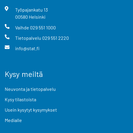
Työpajankatu
13
00580
Helsinki
Vaihde
029 551 1000
Tietopalvelu
029 551 2220
info@stat.fi
Kysy meiltä
Neuvonta ja tietopalvelu
Kysy tilastoista
Usein kysytyt kysymykset
Medialle