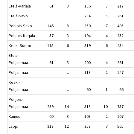
Etelä-Karjala
61
3
156
3
217
Etelä-Savo
..
..
234
5
261
Pohjois-Savo
146
8
350
7
495
Pohjois-Karjala
57
3
194
4
252
Keski-Suomi
115
6
319
6
434
Etelä-
Pohjanmaa
61
3
200
4
261
Pohjanmaa
..
..
113
2
147
Keski-
Pohjanmaa
..
..
60
1
66
Pohjois-
Pohjanmaa
239
14
518
10
757
Kainuu
60
3
108
2
167
Lappi
213
12
353
7
565