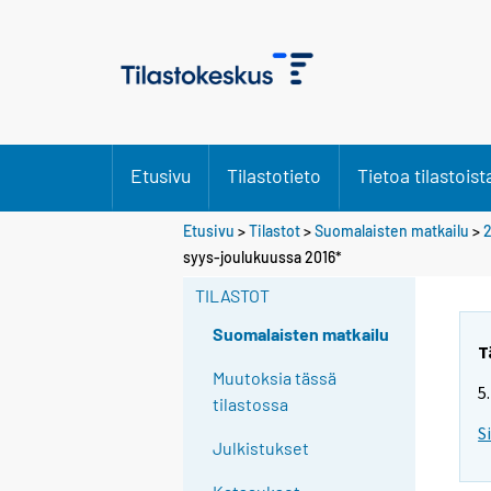
Etusivu
Tilastotieto
Tietoa tilastoist
Etusivu
>
Tilastot
>
Suomalaisten matkailu
>
2
syys-joulukuussa 2016*
TILASTOT
Suomalaisten matkailu
T
Muutoksia tässä
5
tilastossa
S
Julkistukset