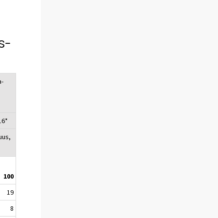
s-
a-
16*
uus,
100
19
8