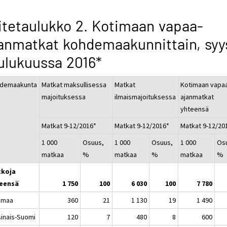
itetaulukko 2. Kotimaan vapaa-
anmatkat kohdemaakunnittain, syy
ulukuussa 2016*
demaakunta
Matkat maksullisessa
Matkat
Kotimaan vapa
majoituksessa
ilmaismajoituksessa
ajanmatkat
yhteensä
Matkat 9-12/2016*
Matkat 9-12/2016*
Matkat 9-12/20
1 000
Osuus,
1 000
Osuus,
1 000
Os
matkaa
%
matkaa
%
matkaa
%
koja
eensä
1 750
100
6 030
100
7 780
imaa
360
21
1 130
19
1 490
sinais-Suomi
120
7
480
8
600