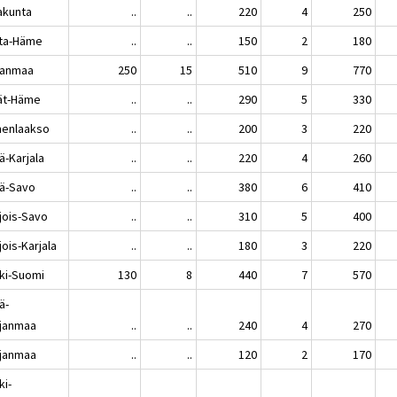
akunta
..
..
220
4
250
ta-Häme
..
..
150
2
180
kanmaa
250
15
510
9
770
jät-Häme
..
..
290
5
330
enlaakso
..
..
200
3
220
ä-Karjala
..
..
220
4
260
lä-Savo
..
..
380
6
410
jois-Savo
..
..
310
5
400
ois-Karjala
..
..
180
3
220
ki-Suomi
130
8
440
7
570
ä-
janmaa
..
..
240
4
270
janmaa
..
..
120
2
170
ki-