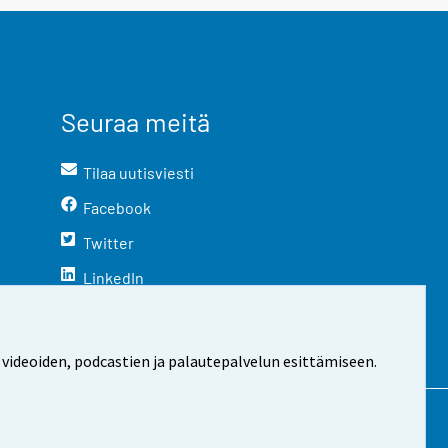
Seuraa meitä
Tilaa uutisviesti
Facebook
Twitter
LinkedIn
YouTube
Instagram
 videoiden, podcastien ja palautepalvelun esittämiseen.
stosta
Evästeasetukset