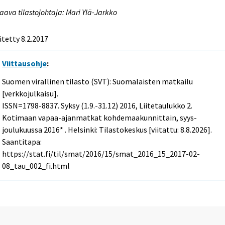
aava tilastojohtaja: Mari Ylä-Jarkko
itetty 8.2.2017
Viittausohje
:
Suomen virallinen tilasto (SVT): Suomalaisten matkailu
[verkkojulkaisu].
ISSN=1798-8837.
Syksy (1.9.-31.12)
2016, Liitetaulukko 2.
Kotimaan vapaa-ajanmatkat kohdemaakunnittain, syys-
joulukuussa 2016* . Helsinki: Tilastokeskus [viitattu: 8.8.2026].
Saantitapa:
https://stat.fi/til/smat/2016/15/smat_2016_15_2017-02-
08_tau_002_fi.html