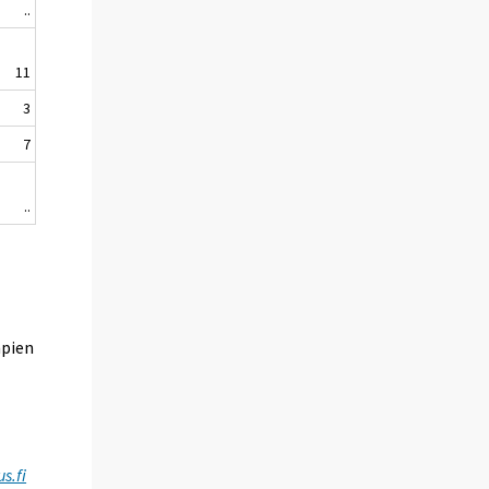
..
11
3
7
..
mpien
s.fi