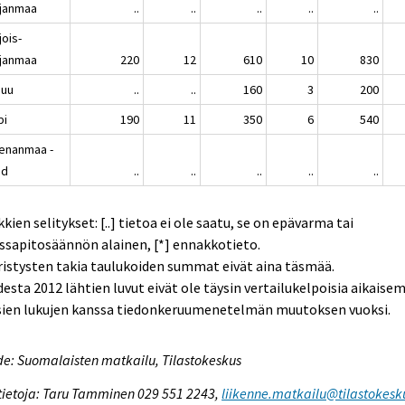
janmaa
..
..
..
..
..
jois-
janmaa
220
12
610
10
830
nuu
..
..
160
3
200
pi
190
11
350
6
540
enanmaa -
nd
..
..
..
..
..
kien selitykset: [..] tietoa ei ole saatu, se on epävarma tai
ssapitosäännön alainen, [*] ennakkotieto.
istysten takia taulukoiden summat eivät aina täsmää.
esta 2012 lähtien luvut eivät ole täysin vertailukelpoisia aikaise
sien lukujen kanssa tiedonkeruumenetelmän muutoksen vuoksi.
e: Suomalaisten matkailu, Tilastokeskus
tietoja: Taru Tamminen 029 551 2243,
liikenne.matkailu@tilastokesku