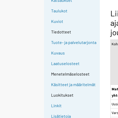
Katsaukset
Taulukot
Li
aj
Kuviot
jo
Tiedotteet
Tuote- ja palvelutarjonta
Koh
Kuvaus
Laatuselosteet
Menetelmäselosteet
Käsitteet ja määritelmät
Mat
Luokitukset
yht
Uus
Linkit
Var
Lisätietoja