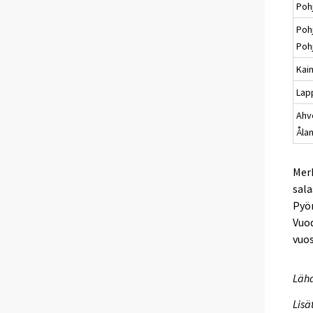
Poh
Poh
Poh
Kai
Lap
Ahv
Åla
Merk
sala
Pyör
Vuod
vuo
Lähd
Lisä