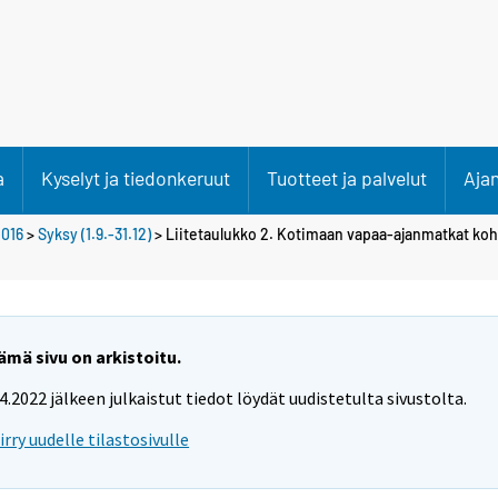
a
Kyselyt ja tiedonkeruut
Tuotteet ja palvelut
Aja
016
>
Syksy (1.9.-31.12)
> Liitetaulukko 2. Kotimaan vapaa-ajanmatkat ko
ämä sivu on arkistoitu.
.4.2022 jälkeen julkaistut tiedot löydät uudistetulta sivustolta.
iirry uudelle tilastosivulle