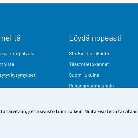
meiltä
Löydä nopeasti
 ja tietopalvelu
StatFin-tietokanta
stoista
Tilastotietokannat
sytyt kysymykset
Suomi lukuina
Rahanarvonmuunnin
Tulevat julkaisut
Tutkimusaineistot
arvitaan, jotta sivusto toimii oikein. Muita evästeitä tarvitaan
Käyttöehdot
Tietosuoja
Saavutettavuus
Tietoa sivu