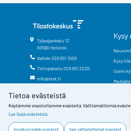
Kysy 
Työpajankatu
13
00580
Helsinki
Neuvonta
Vaihde
029 551 1000
Kysy tila
Tietopalvelu
029 551 2220
Usein ky
info@stat.fi
Medialle
Tietoa evästeistä
Käytämme sivustollamme evästeitä. Välttämättömiä evästeitä t
Lue lisää evästeistä.
Yhteystiedot
Palaute
Hyväksyn kaikki evästeet
Vain välttämättömät evästeet