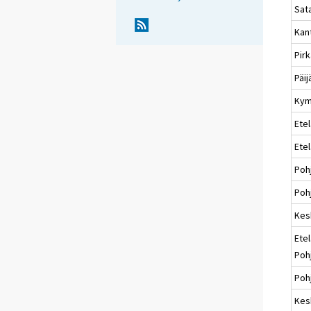
Sat
Kan
Pir
Päi
Kym
Etel
Ete
Poh
Pohj
Kes
Etel
Poh
Poh
Kes