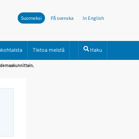
Suomeksi
På svenska
In English
nkohtaista
Tietoa meistä
Haku
hdemaakunnittain,