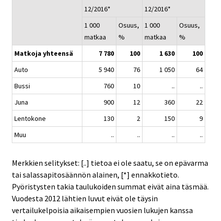
12/2016*
12/2016*
1 000
Osuus,
1 000
Osuus,
matkaa
%
matkaa
%
Matkoja yhteensä
7 780
100
1 630
100
Auto
5 940
76
1 050
64
Bussi
760
10
..
..
Juna
900
12
360
22
Lentokone
130
2
150
9
Muu
..
..
..
..
Merkkien selitykset: [..] tietoa ei ole saatu, se on epävarma
tai salassapitosäännön alainen, [*] ennakkotieto.
Pyöristysten takia taulukoiden summat eivät aina täsmää.
Vuodesta 2012 lähtien luvut eivät ole täysin
vertailukelpoisia aikaisempien vuosien lukujen kanssa