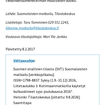
tiedonkeruumenetelmän muutoksen vuoksi.
Lähde: Suomalaisten matkailu, Tilastokeskus
Lisätietoja: Taru Tamminen 029 551 2243,
liikenne.matkailu@tilastokeskus.fi
Vastaava tilastojohtaja: Mari Ylä-Jarkko
Päivitetty 8.2.2017
Viittausohje
:
Suomen virallinen tilasto (SVT): Suomalaisten
matkailu [verkkojulkaisu].
ISSN=1798-8837.
Syksy (1.9.-31.12)
2016,
Liitetaulukko 3. Kotimaanmatkoilla käytetyt
kulkuvälineet syys-joulukuussa 2016* .
Helsinki: Tilastokeskus [viitattu: 9.8.2026].
Saantitapa: