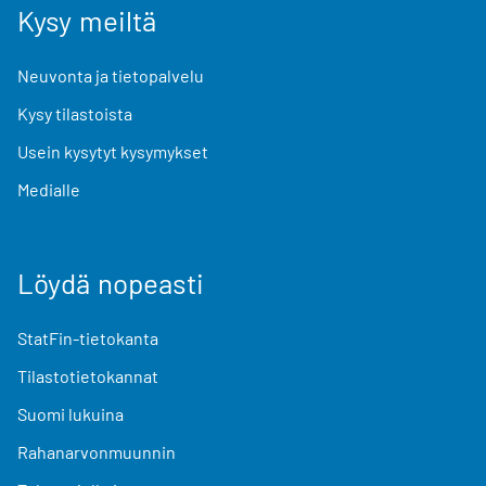
Kysy meiltä
Neuvonta ja tietopalvelu
Kysy tilastoista
Usein kysytyt kysymykset
Medialle
Löydä nopeasti
StatFin-tietokanta
Tilastotietokannat
Suomi lukuina
Rahanarvonmuunnin