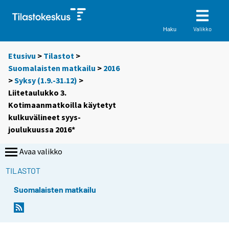
Valikko
Haku
Etusivu
>
Tilastot
>
Suomalaisten matkailu
>
2016
>
Syksy (1.9.-31.12)
>
Liitetaulukko 3.
Kotimaanmatkoilla käytetyt
kulkuvälineet syys-
joulukuussa 2016*
Avaa valikko
TILASTOT
Suomalaisten matkailu