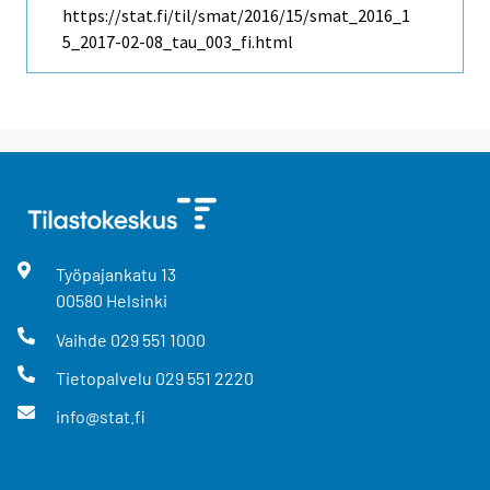
https://stat.fi/til/smat/2016/15/smat_2016_1
5_2017-02-08_tau_003_fi.html
Työpajankatu
13
00580
Helsinki
Vaihde
029 551 1000
Tietopalvelu
029 551 2220
info@stat.fi