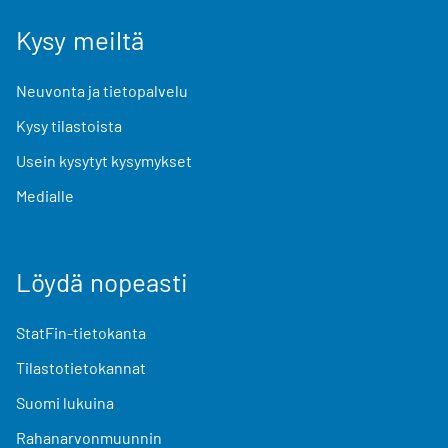
Kysy meiltä
Neuvonta ja tietopalvelu
Kysy tilastoista
Usein kysytyt kysymykset
Medialle
Löydä nopeasti
StatFin-tietokanta
Tilastotietokannat
Suomi lukuina
Rahanarvonmuunnin