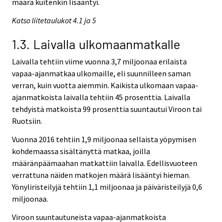
määrä kuitenkin lisääntyi.
Katso liitetaulukot 4.1 ja 5
1.3. Laivalla ulkomaanmatkalle
Laivalla tehtiin viime vuonna 3,7 miljoonaa erilaista
vapaa-ajanmatkaa ulkomaille, eli suunnilleen saman
verran, kuin vuotta aiemmin. Kaikista ulkomaan vapaa-
ajanmatkoista laivalla tehtiin 45 prosenttia. Laivalla
tehdyistä matkoista 99 prosenttia suuntautui Viroon tai
Ruotsiin.
Vuonna 2016 tehtiin 1,9 miljoonaa sellaista yöpymisen
kohdemaassa sisältänyttä matkaa, joilla
määränpäämaahan matkattiin laivalla. Edellisvuoteen
verrattuna näiden matkojen määrä lisääntyi hieman.
Yönyliristeilyjä tehtiin 1,1 miljoonaa ja päiväristeilyjä 0,6
miljoonaa.
Viroon suuntautuneista vapaa-ajanmatkoista