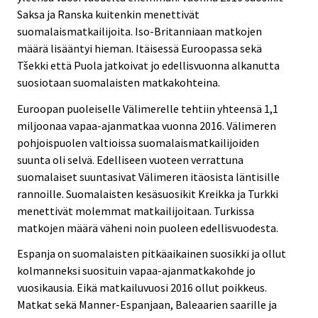
Saksa ja Ranska kuitenkin menettivät
suomalaismatkailijoita. Iso-Britanniaan matkojen
määrä lisääntyi hieman. Itäisessä Euroopassa sekä
Tšekki että Puola jatkoivat jo edellisvuonna alkanutta
suosiotaan suomalaisten matkakohteina.
Euroopan puoleiselle Välimerelle tehtiin yhteensä 1,1
miljoonaa vapaa-ajanmatkaa vuonna 2016. Välimeren
pohjoispuolen valtioissa suomalaismatkailijoiden
suunta oli selvä. Edelliseen vuoteen verrattuna
suomalaiset suuntasivat Välimeren itäosista läntisille
rannoille. Suomalaisten kesäsuosikit Kreikka ja Turkki
menettivät molemmat matkailijoitaan. Turkissa
matkojen määrä väheni noin puoleen edellisvuodesta.
Espanja on suomalaisten pitkäaikainen suosikki ja ollut
kolmanneksi suosituin vapaa-ajanmatkakohde jo
vuosikausia. Eikä matkailuvuosi 2016 ollut poikkeus.
Matkat sekä Manner-Espanjaan, Baleaarien saarille ja