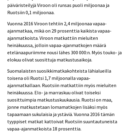
päiväristeilyjä Viroon oli runsas puoli miljoonaa ja
Ruotsiin 0,1 miljoonaa.
Vuonna 2016 Viroon tehtiin 2,4 miljoonaa vapaa-
ajanmatkaa, mikä on 29 prosenttia kaikista vapaa-
ajanmatkoista. Viroon matkattiin mieluiten
heinäkuussa, jolloin vapaa-ajanmatkojen määrä
etelänaapuriimme nousi lähes 300 000:n. Myös touko- ja
elokuu olivat suosittuja matkustusaikoja.
Suomalaisten suosikkimatkakohteista lähialueilla
toisena oli Ruotsi 1,7 miljoonalla vapaa-
ajanmatkallaan. Ruotsiin matkattiin myös mieluiten
heinäkuussa. Elo- ja marraskuu olivat toiseksi
suosittuimpia matkustuskuukausia. Ruotsi on maa,
jonne matkustetaan lomamatkojen lisäksi myös
tapaamaan sukulaisia ja ystäviä. Vuonna 2016 tämän
tyyppiset matkat kattoivat Ruotsiin suuntautuneista
vapaa-ajanmatkoista 18 prosenttia.