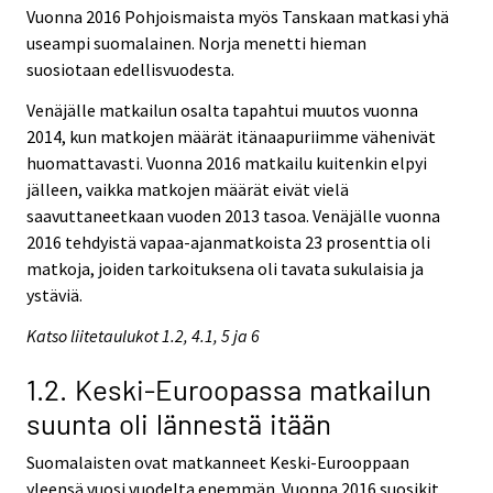
Vuonna 2016 Pohjoismaista myös Tanskaan matkasi yhä
useampi suomalainen. Norja menetti hieman
suosiotaan edellisvuodesta.
Venäjälle matkailun osalta tapahtui muutos vuonna
2014, kun matkojen määrät itänaapuriimme vähenivät
huomattavasti. Vuonna 2016 matkailu kuitenkin elpyi
jälleen, vaikka matkojen määrät eivät vielä
saavuttaneetkaan vuoden 2013 tasoa. Venäjälle vuonna
2016 tehdyistä vapaa-ajanmatkoista 23 prosenttia oli
matkoja, joiden tarkoituksena oli tavata sukulaisia ja
ystäviä.
Katso liitetaulukot 1.2, 4.1, 5 ja 6
1.2. Keski-Euroopassa matkailun
suunta oli lännestä itään
Suomalaisten ovat matkanneet Keski-Eurooppaan
yleensä vuosi vuodelta enemmän. Vuonna 2016 suosikit