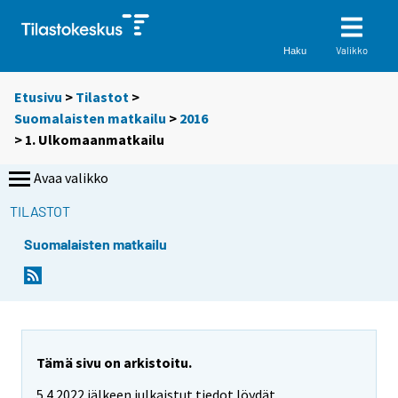
Valikko
Haku
Etusivu
>
Tilastot
>
Suomalaisten matkailu
>
2016
> 1. Ulkomaanmatkailu
Avaa valikko
TILASTOT
Suomalaisten matkailu
Tämä sivu on arkistoitu.
5.4.2022 jälkeen julkaistut tiedot löydät