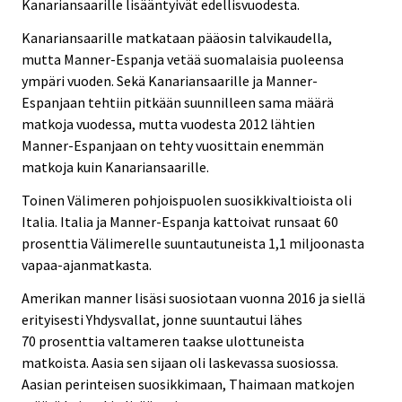
Kanariansaarille lisääntyivät edellisvuodesta.
Kanariansaarille matkataan pääosin talvikaudella,
mutta Manner-Espanja vetää suomalaisia puoleensa
ympäri vuoden. Sekä Kanariansaarille ja Manner-
Espanjaan tehtiin pitkään suunnilleen sama määrä
matkoja vuodessa, mutta vuodesta 2012 lähtien
Manner-Espanjaan on tehty vuosittain enemmän
matkoja kuin Kanariansaarille.
Toinen Välimeren pohjoispuolen suosikkivaltioista oli
Italia. Italia ja Manner-Espanja kattoivat runsaat 60
prosenttia Välimerelle suuntautuneista 1,1 miljoonasta
vapaa-ajanmatkasta.
Amerikan manner lisäsi suosiotaan vuonna 2016 ja siellä
erityisesti Yhdysvallat, jonne suuntautui lähes
70 prosenttia valtameren taakse ulottuneista
matkoista. Aasia sen sijaan oli laskevassa suosiossa.
Aasian perinteisen suosikkimaan, Thaimaan matkojen