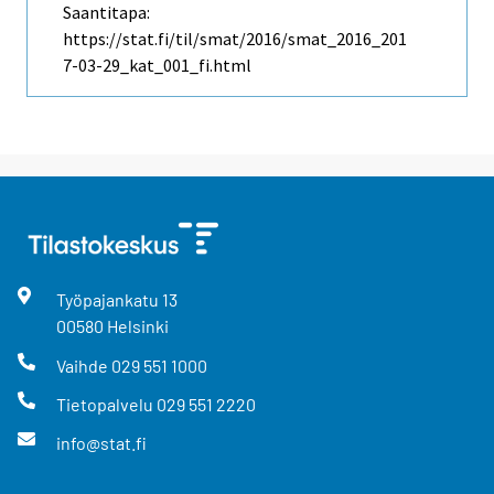
Saantitapa:
https://stat.fi/til/smat/2016/smat_2016_201
7-03-29_kat_001_fi.html
Työpajankatu
13
00580
Helsinki
Vaihde
029 551 1000
Tietopalvelu
029 551 2220
info@stat.fi