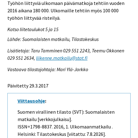
Työhön liittyviä ulkomaan päivämatkoja tehtiin vuoden
2016 aikana 180 000. Ulkomaille tehtiin myös 100 000
työhön liittyvää risteilyä.
Katso liitetaulukot 5 ja 15
Lähde: Suomalaisten matkailu, Tilastokeskus
Lisätietoja: Taru Tamminen 029 551 2243, Teemu Okkonen
029 551 2634,
liikenne.matkailu@stat.fi
Vastaava tilastojohtaja: Mari Ylä-Jarkko
Päivitetty 29.3.2017
Viittausohje
:
Suomen virallinen tilasto (SVT): Suomalaisten
matkailu [verkkojulkaisu].
ISSN=1798-8837. 2016, 1. Ulkomaanmatkailu .
Helsinki: Tilastokeskus [viitattu: 7.8.2026].