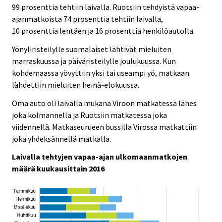
99 prosenttia tehtiin laivalla. Ruotsiin tehdyistä vapaa-
ajanmatkoista 74 prosenttia tehtiin laivalla,
10 prosenttia lentäen ja 16 prosenttia henkilöautolla.
Yönyliristeilylle suomalaiset lähtivät mieluiten
marraskuussa ja päiväristeilylle joulukuussa. Kun
kohdemaassa yövyttiin yksi tai useampi yö, matkaan
lähdettiin mieluiten heinä-elokuussa.
Oma auto oli laivalla mukana Viroon matkatessa lähes
joka kolmannella ja Ruotsiin matkatessa joka
viidennellä. Matkaseurueen bussilla Virossa matkattiin
joka yhdeksännellä matkalla.
Laivalla tehtyjen vapaa-ajan ulkomaanmatkojen
määrä kuukausittain 2016