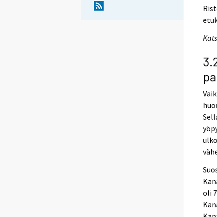
Rist
etuk
Kats
3.
pa
Vai
huom
Sell
yöp
ulko
väh
Suo
Kana
oli 
Kana
Kana