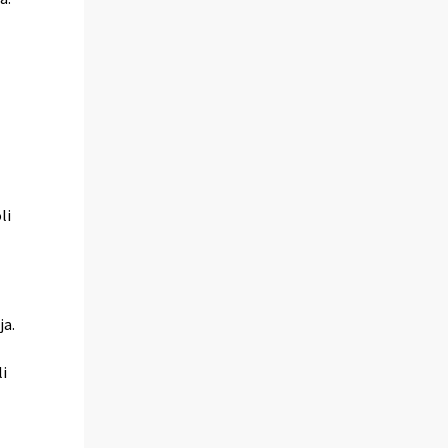
li
ja.
i
i