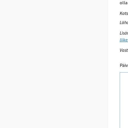
olla
Kats
Lähd
Lisä
liik
Vast
Päiv