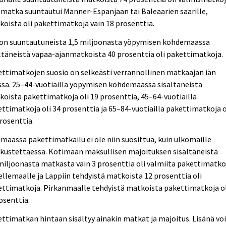
matka suuntautui Manner-Espanjaan tai Baleaarien saarille,
oista oli pakettimatkoja vain 18 prosenttia.
oon suuntautuneista 1,5 miljoonasta yöpymisen kohdemaassa
ltäneistä vapaa-ajanmatkoista 40 prosenttia oli pakettimatkoja.
ttimatkojen suosio on selkeästi verrannollinen matkaajan iän
sa. 25–44-vuotiailla yöpymisen kohdemaassa sisältäneistä
oista pakettimatkoja oli 19 prosenttia, 45–64-vuotiailla
ttimatkoja oli 34 prosenttia ja 65–84-vuotiailla pakettimatkoja o
rosenttia.
maassa pakettimatkailu ei ole niin suosittua, kuin ulkomaille
kustettaessa. Kotimaan maksullisen majoituksen sisältäneistä
miljoonasta matkasta vain 3 prosenttia oli valmiita pakettimatko
llemaalle ja Lappiin tehdyistä matkoista 12 prosenttia oli
ttimatkoja. Pirkanmaalle tehdyistä matkoista pakettimatkoja ol
osenttia.
ttimatkan hintaan sisältyy ainakin matkat ja majoitus. Lisänä vo