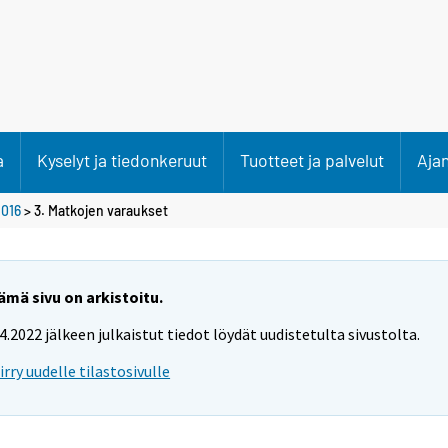
a
Kyselyt ja tiedonkeruut
Tuotteet ja palvelut
Aja
016
> 3. Matkojen varaukset
ämä sivu on arkistoitu.
.4.2022 jälkeen julkaistut tiedot löydät uudistetulta sivustolta.
iirry uudelle tilastosivulle