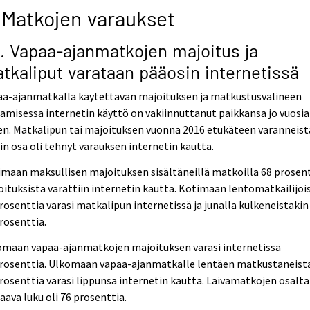
 Matkojen varaukset
1. Vapaa-ajanmatkojen majoitus ja
tkaliput varataan pääosin internetissä
aa-ajanmatkalla käytettävän majoituksen ja matkustusvälineen
amisessa internetin käyttö on vakiinnuttanut paikkansa jo vuosia
en. Matkalipun tai majoituksen vuonna 2016 etukäteen varanneist
in osa oli tehnyt varauksen internetin kautta.
maan maksullisen majoituksen sisältäneillä matkoilla 68 prosen
ituksista varattiin internetin kautta. Kotimaan lentomatkailijoi
rosenttia varasi matkalipun internetissä ja junalla kulkeneistakin
rosenttia.
omaan vapaa-ajanmatkojen majoituksen varasi internetissä
prosenttia. Ulkomaan vapaa-ajanmatkalle lentäen matkustaneist
rosenttia varasi lippunsa internetin kautta. Laivamatkojen osalta
aava luku oli 76 prosenttia.