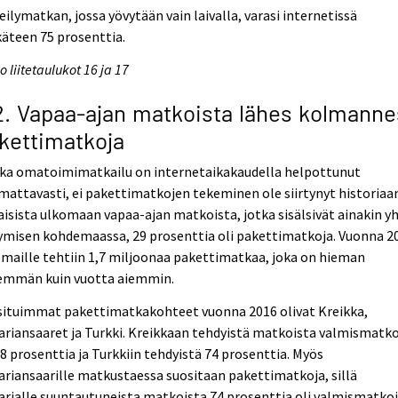
eilymatkan, jossa yövytään vain laivalla, varasi internetissä
äteen 75 prosenttia.
o liitetaulukot 16 ja 17
2. Vapaa-ajan matkoista lähes kolmanne
kettimatkoja
kka omatoimimatkailu on internetaikakaudella helpottunut
attavasti, ei pakettimatkojen tekeminen ole siirtynyt historiaa
aisista ulkomaan vapaa-ajan matkoista, jotka sisälsivät ainakin y
ymisen kohdemaassa, 29 prosenttia oli pakettimatkoja. Vuonna 2
maille tehtiin 1,7 miljoonaa pakettimatkaa, joka on hieman
emmän kuin vuotta aiemmin.
situimmat pakettimatkakohteet vuonna 2016 olivat Kreikka,
riansaaret ja Turkki. Kreikkaan tehdyistä matkoista valmismatko
78 prosenttia ja Turkkiin tehdyistä 74 prosenttia. Myös
riansaarille matkustaessa suositaan pakettimatkoja, sillä
rialle suuntautuneista matkoista 74 prosenttia oli valmismatkoj