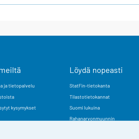
meiltä
Löydä nopeasti
 ja tietopalvelu
StatFin-tietokanta
stoista
Tilastotietokannat
sytyt kysymykset
Suomi lukuina
Rahanarvonmuunnin
Tulevat julkaisut