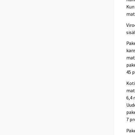
Kun 
matk
Vir
sisä
Pake
kans
matk
pake
45 p
Koti
mat
6,4 
Uude
pake
7 pr
Pake