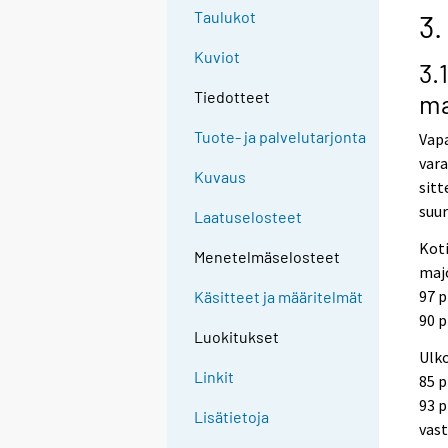
Taulukot
3.
Kuviot
3.
Tiedotteet
ma
Tuote- ja palvelutarjonta
Vap
vara
Kuvaus
sitt
suur
Laatuselosteet
Koti
Menetelmäselosteet
majo
97 p
Käsitteet ja määritelmät
90 p
Luokitukset
Ulk
Linkit
85 
93 p
Lisätietoja
vast