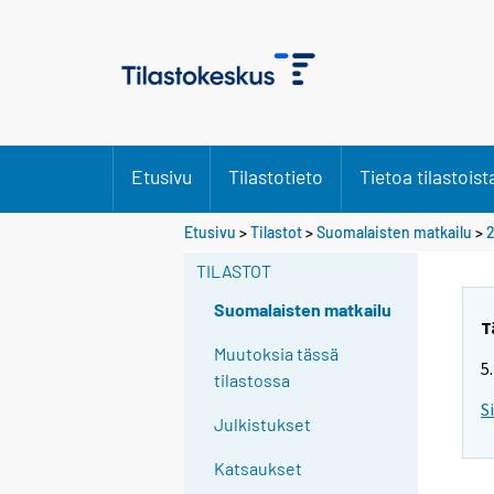
Etusivu
Tilastotieto
Tietoa tilastoist
Etusivu
>
Tilastot
>
Suomalaisten matkailu
>
2
TILASTOT
Suomalaisten matkailu
T
Muutoksia tässä
5
tilastossa
S
Julkistukset
Katsaukset