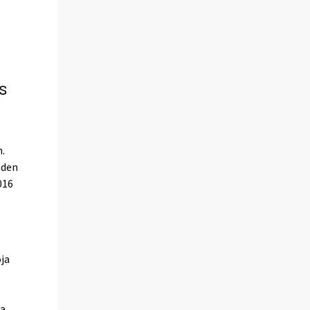
s
n.
hden
016
ja
a.