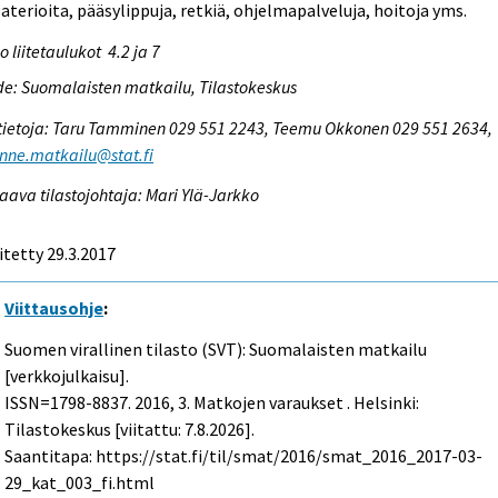
 aterioita, pääsylippuja, retkiä, ohjelmapalveluja, hoitoja yms.
o liitetaulukot 4.2 ja 7
e: Suomalaisten matkailu, Tilastokeskus
tietoja: Taru Tamminen 029 551 2243, Teemu Okkonen 029 551 2634,
enne.matkailu@stat.fi
aava tilastojohtaja: Mari Ylä-Jarkko
itetty 29.3.2017
Viittausohje
:
Suomen virallinen tilasto (SVT): Suomalaisten matkailu
[verkkojulkaisu].
ISSN=1798-8837. 2016, 3. Matkojen varaukset . Helsinki:
Tilastokeskus [viitattu: 7.8.2026].
Saantitapa: https://stat.fi/til/smat/2016/smat_2016_2017-03-
29_kat_003_fi.html