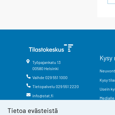
Kysy 
Työpajankatu
13
00580
Helsinki
Neuvonta
Vaihde
029 551 1000
Kysy tila
Tietopalvelu
029 551 2220
Usein ky
info@stat.fi
Medialle
Tietoa evästeistä