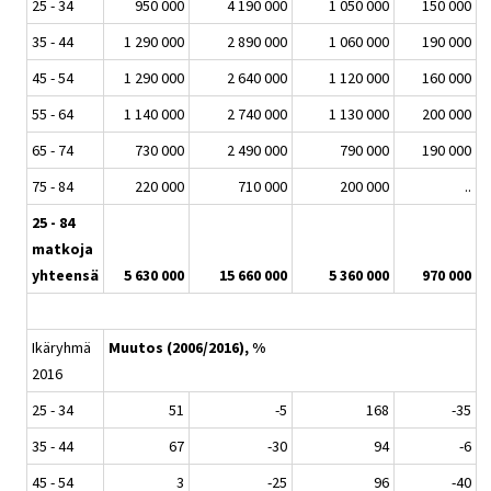
25 - 34
950 000
4 190 000
1 050 000
150 000
35 - 44
1 290 000
2 890 000
1 060 000
190 000
45 - 54
1 290 000
2 640 000
1 120 000
160 000
55 - 64
1 140 000
2 740 000
1 130 000
200 000
65 - 74
730 000
2 490 000
790 000
190 000
75 - 84
220 000
710 000
200 000
..
25 - 84
matkoja
yhteensä
5 630 000
15 660 000
5 360 000
970 000
Ikäryhmä
Muutos (2006/2016), %
2016
25 - 34
51
-5
168
-35
35 - 44
67
-30
94
-6
45 - 54
3
-25
96
-40