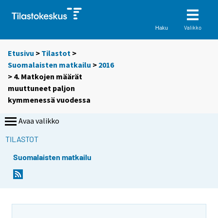
Valikko
Haku
Etusivu
>
Tilastot
>
Suomalaisten matkailu
>
2016
> 4. Matkojen määrät
muuttuneet paljon
kymmenessä vuodessa
Avaa valikko
TILASTOT
Suomalaisten matkailu