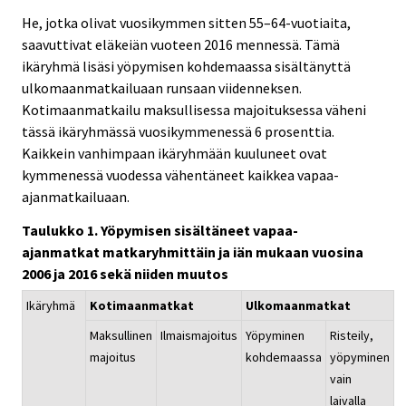
He, jotka olivat vuosikymmen sitten 55–64-vuotiaita,
saavuttivat eläkeiän vuoteen 2016 mennessä. Tämä
ikäryhmä lisäsi yöpymisen kohdemaassa sisältänyttä
ulkomaanmatkailuaan runsaan viidenneksen.
Kotimaanmatkailu maksullisessa majoituksessa väheni
tässä ikäryhmässä vuosikymmenessä 6 prosenttia.
Kaikkein vanhimpaan ikäryhmään kuuluneet ovat
kymmenessä vuodessa vähentäneet kaikkea vapaa-
ajanmatkailuaan.
Taulukko 1. Yöpymisen sisältäneet vapaa-
ajanmatkat matkaryhmittäin ja iän mukaan vuosina
2006 ja 2016 sekä niiden muutos
Ikäryhmä
Kotimaanmatkat
Ulkomaanmatkat
Maksullinen
Ilmaismajoitus
Yöpyminen
Risteily,
majoitus
kohdemaassa
yöpyminen
vain
laivalla