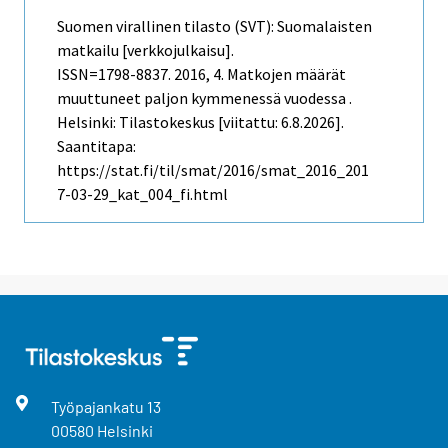
Suomen virallinen tilasto (SVT): Suomalaisten
matkailu [verkkojulkaisu].
ISSN=1798-8837. 2016, 4. Matkojen määrät
muuttuneet paljon kymmenessä vuodessa .
Helsinki: Tilastokeskus [viitattu: 6.8.2026].
Saantitapa:
https://stat.fi/til/smat/2016/smat_2016_201
7-03-29_kat_004_fi.html
Työpajankatu
13
00580
Helsinki