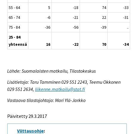
55 - 64
5
-18
74
-33
65 - 74
-6
-21
22
-31
75 - 84
-36
-56
-39
..
25 - 84
yhteensä
16
-22
70
-34
Lähde: Suomalaisten matkailu, Tilastokeskus
Lisätietoja: Taru Tamminen 029 551 2243, Teemu Okkonen
029 551 2634,
liikenne.matkailu@stat.fi
Vastaava tilastojohtaja: Mari Ylä-Jarkko
Päivitetty 29.3.2017
Viittausohje
: