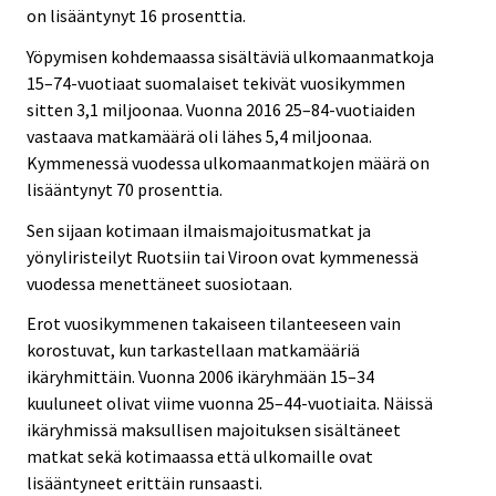
on lisääntynyt 16 prosenttia.
Yöpymisen kohdemaassa sisältäviä ulkomaanmatkoja
15–74-vuotiaat suomalaiset tekivät vuosikymmen
sitten 3,1 miljoonaa. Vuonna 2016 25–84-vuotiaiden
vastaava matkamäärä oli lähes 5,4 miljoonaa.
Kymmenessä vuodessa ulkomaanmatkojen määrä on
lisääntynyt 70 prosenttia.
Sen sijaan kotimaan ilmaismajoitusmatkat ja
yönyliristeilyt Ruotsiin tai Viroon ovat kymmenessä
vuodessa menettäneet suosiotaan.
Erot vuosikymmenen takaiseen tilanteeseen vain
korostuvat, kun tarkastellaan matkamääriä
ikäryhmittäin. Vuonna 2006 ikäryhmään 15–34
kuuluneet olivat viime vuonna 25–44-vuotiaita. Näissä
ikäryhmissä maksullisen majoituksen sisältäneet
matkat sekä kotimaassa että ulkomaille ovat
lisääntyneet erittäin runsaasti.