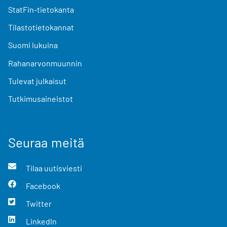
StatFin-tietokanta
Tilastotietokannat
Suomi lukuina
Rahanarvonmuunnin
Tulevat julkaisut
Tutkimusaineistot
Seuraa meitä
Tilaa uutisviesti
Facebook
Twitter
LinkedIn