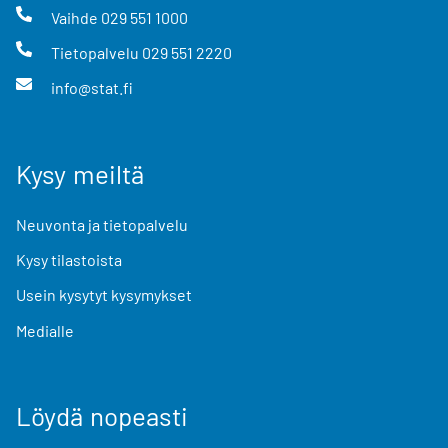
Vaihde
029 551 1000
Tietopalvelu
029 551 2220
info@stat.fi
Kysy meiltä
Neuvonta ja tietopalvelu
Kysy tilastoista
Usein kysytyt kysymykset
Medialle
Löydä nopeasti