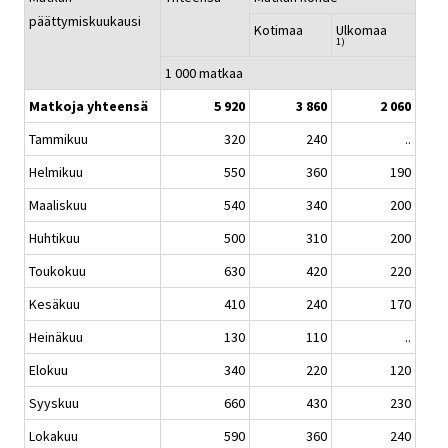
päättymiskuukausi
Kotimaa
Ulkomaa
1)
1 000 matkaa
Matkoja yhteensä
5 920
3 860
2 060
Tammikuu
320
240
..
Helmikuu
550
360
190
Maaliskuu
540
340
200
Huhtikuu
500
310
200
Toukokuu
630
420
220
Kesäkuu
410
240
170
Heinäkuu
130
110
..
Elokuu
340
220
120
Syyskuu
660
430
230
Lokakuu
590
360
240