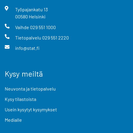
Työpajankatu
13
00580
Helsinki
Vaihde
029 551 1000
Tietopalvelu
029 551 2220
info@stat.fi
Kysy meiltä
Neuvonta ja tietopalvelu
Kysy tilastoista
Usein kysytyt kysymykset
Medialle