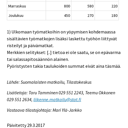
Marraskuu
800
580
220
Joulukuu
450
270
180
1) Ulkomaan työmatkoihin on yöpymisen kohdemaassa
sisältävien työmatkojen lisäksi laskettu työhön liittyvät
risteilyt ja päivämatkat.
Merkkien selitykset: [..] tietoa ei ole saatu, se on epävarma
tai salassapitosäännön alainen.
Pyöristysten takia taulukoiden summat eivät aina täsmää.
Lähde: Suomalaisten matkailu, Tilastokeskus
Lisätietoja: Taru Tamminen 029 551 2243, Teemu Okkonen
029 551 2634,
liikenne.matkailu@stat.fi
Vastaava tilastojohtaja: Mari Ylä-Jarkko
Päivitetty 29.3.2017