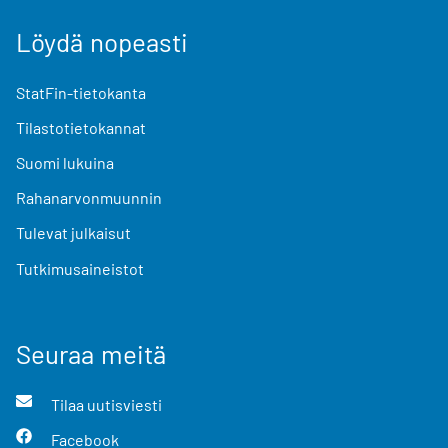
Löydä nopeasti
StatFin-tietokanta
Tilastotietokannat
Suomi lukuina
Rahanarvonmuunnin
Tulevat julkaisut
Tutkimusaineistot
Seuraa meitä
Tilaa uutisviesti
Facebook