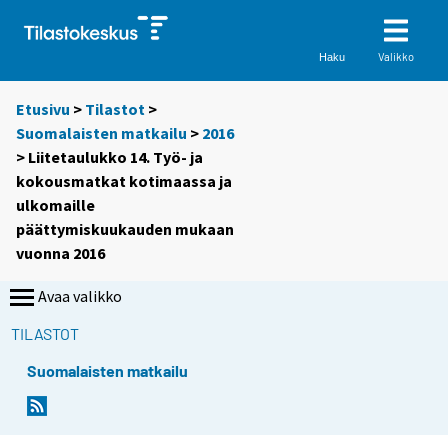
Valikko
Haku
Etusivu
>
Tilastot
>
Suomalaisten matkailu
>
2016
> Liitetaulukko 14. Työ- ja
kokousmatkat kotimaassa ja
ulkomaille
päättymiskuukauden mukaan
vuonna 2016
Avaa valikko
TILASTOT
Suomalaisten matkailu