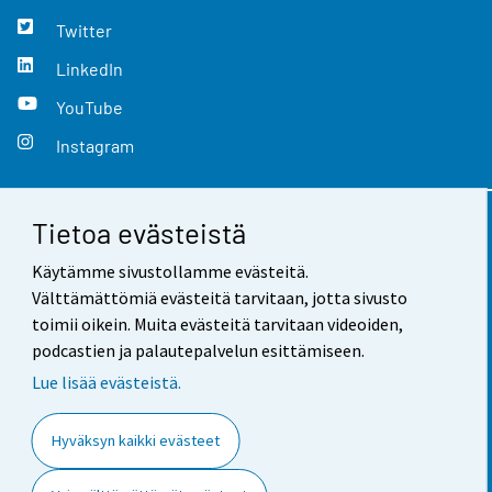
Twitter
LinkedIn
YouTube
Instagram
Tietoa evästeistä
Yhteystiedot
Käytämme sivustollamme evästeitä.
Palaute
Välttämättömiä evästeitä tarvitaan, jotta sivusto
toimii oikein. Muita evästeitä tarvitaan videoiden,
Käyttöehdot
podcastien ja palautepalvelun esittämiseen.
Tietosuoja
Lue lisää evästeistä.
Saavutettavuus
Hyväksyn kaikki evästeet
Tietoa sivustosta