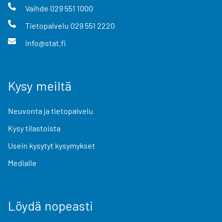
Vaihde
029 551 1000
Tietopalvelu
029 551 2220
info@stat.fi
Kysy meiltä
Neuvonta ja tietopalvelu
Kysy tilastoista
Usein kysytyt kysymykset
Medialle
Löydä nopeasti