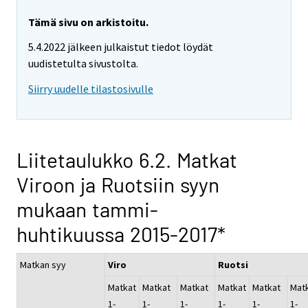
Tämä sivu on arkistoitu.
5.4.2022 jälkeen julkaistut tiedot löydät
uudistetulta sivustolta.
Siirry uudelle tilastosivulle
Liitetaulukko 6.2. Matkat
Viroon ja Ruotsiin syyn
mukaan tammi-
huhtikuussa 2015-2017*
Matkan syy
Viro
Ruotsi
Matkat
Matkat
Matkat
Matkat
Matkat
Mat
1-
1-
1-
1-
1-
1-