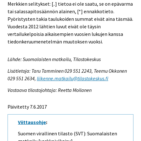
Merkkien selitykset: [..] tietoa ei ole saatu, se on epävarma
tai salassapitosäännön alainen, [*] ennakkotieto.
Pyöristysten takia taulukoiden summat eivät aina täsmää.
Vuodesta 2012 lähtien luvut eivät ole täysin
vertailukelpoisia aikaisempien vuosien lukujen kanssa
tiedonkeruumenetelmän muutoksen vuoksi.
Lähde: Suomalaisten matkailu, Tilastokeskus
Lisätietoja: Taru Tamminen 029 551 2243, Teemu Okkonen
029 551 2634,
liikenne.matkailu@tilastokeskus.fi
Vastaava tilastojohtaja: Reetta Moilanen
Päivitetty 7.6.2017
Viittausohje
:
Suomen virallinen tilasto (SVT): Suomalaisten