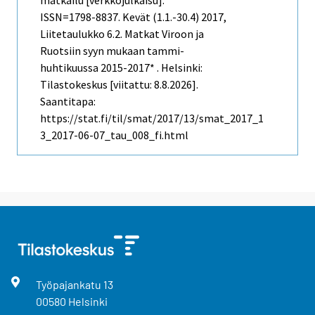
matkailu [verkkojulkaisu].
ISSN=1798-8837.
Kevät (1.1.-30.4)
2017,
Liitetaulukko 6.2. Matkat Viroon ja
Ruotsiin syyn mukaan tammi-
huhtikuussa 2015-2017* . Helsinki:
Tilastokeskus [viitattu: 8.8.2026].
Saantitapa:
https://stat.fi/til/smat/2017/13/smat_2017_1
3_2017-06-07_tau_008_fi.html
Työpajankatu
13
00580
Helsinki