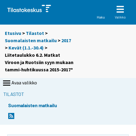
Valikko
Haku
Etusivu
>
Tilastot
>
Suomalaisten matkailu
>
2017
>
Kevät (1.1.-30.4)
>
Liitetaulukko 6.2. Matkat
Viroon ja Ruotsiin syyn mukaan
tammi-huhtikuussa 2015-2017*
Avaa valikko
TILASTOT
Suomalaisten matkailu