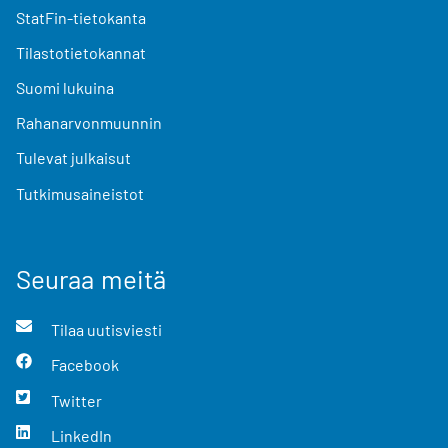
StatFin-tietokanta
Tilastotietokannat
Suomi lukuina
Rahanarvonmuunnin
Tulevat julkaisut
Tutkimusaineistot
Seuraa meitä
Tilaa uutisviesti
Facebook
Twitter
LinkedIn