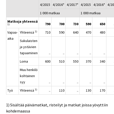
4/2015
4/2016*
4/2017*
4/2015
4/2016*
4/2
1 000 matkaa
1 000 matkaa
Matkoja yhteensä
790
700
730
590
650
1)
1)
Vapaa-
Yhteensä
710
590
640
470
480
aika
Sukulaisten
ja ystävien
tapaaminen
..
..
..
..
..
Loma
600
510
550
370
340
Muu henkilö
kohtainen
syy
..
..
..
..
..
1)
Työ
Yhteensä
..
110
..
130
170
1) Sisältää päivämatkat, risteilyt ja matkat joissa yövyttiin
kohdemaassa