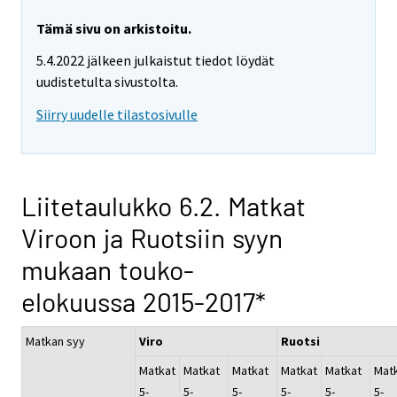
Tämä sivu on arkistoitu.
5.4.2022 jälkeen julkaistut tiedot löydät
uudistetulta sivustolta.
Siirry uudelle tilastosivulle
Liitetaulukko 6.2. Matkat
Viroon ja Ruotsiin syyn
mukaan touko-
elokuussa 2015-2017*
Matkan syy
Viro
Ruotsi
Matkat
Matkat
Matkat
Matkat
Matkat
Mat
5-
5-
5-
5-
5-
5-