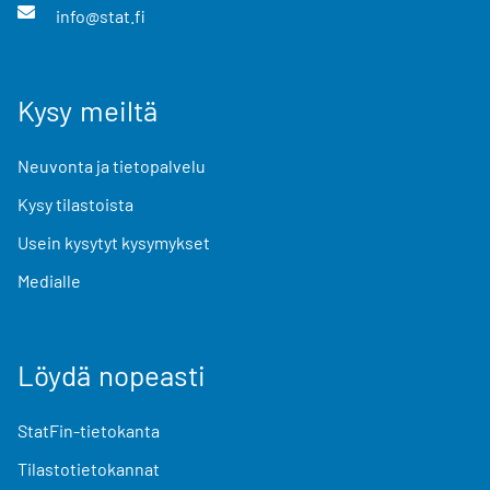
info@stat.fi
Kysy meiltä
Neuvonta ja tietopalvelu
Kysy tilastoista
Usein kysytyt kysymykset
Medialle
Löydä nopeasti
StatFin-tietokanta
Tilastotietokannat