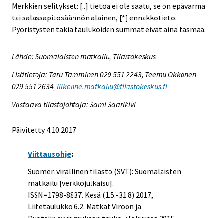
Merkkien selitykset: [..] tietoa ei ole saatu, se on epävarma
tai salassapitosäännön alainen, [*] ennakkotieto.
Pyöristysten takia taulukoiden summat eivät aina täsmää.
Lähde: Suomalaisten matkailu, Tilastokeskus
Lisätietoja: Taru Tamminen 029 551 2243, Teemu Okkonen
029 551 2634,
liikenne.matkailu@tilastokeskus.fi
Vastaava tilastojohtaja: Sami Saarikivi
Päivitetty 4.10.2017
Viittausohje
:
Suomen virallinen tilasto (SVT): Suomalaisten
matkailu [verkkojulkaisu].
ISSN=1798-8837.
Kesä (1.5.-31.8)
2017,
Liitetaulukko 6.2. Matkat Viroon ja