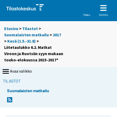
Valikko
Haku
Etusivu
>
Tilastot
>
Suomalaisten matkailu
>
2017
>
Kesä (1.5.-31.8)
>
Liitetaulukko 6.2. Matkat
Viroon ja Ruotsiin syyn mukaan
touko-elokuussa 2015-2017*
Avaa valikko
TILASTOT
Suomalaisten matkailu