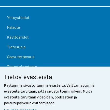
Yhteystiedot
Palaute
Käyttöehdot
Tietosuoja
Saavutettavuus
Tietoa sivustosta
Tietoa evästeistä
Evästeasetukset
Käytämme sivustollamme evästeitä. Välttämättömiä
evästeitä tarvitaan, jotta sivusto toimii oikein. Muita
evästeitä tarvitaan videoiden, podcastien ja
palautepalvelun esittämiseen.
Lue lisää evästeistä.