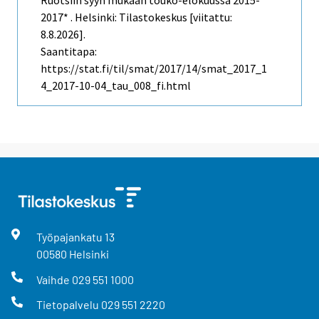
Ruotsiin syyn mukaan touko-elokuussa 2015-
2017* . Helsinki: Tilastokeskus [viitattu:
8.8.2026].
Saantitapa:
https://stat.fi/til/smat/2017/14/smat_2017_1
4_2017-10-04_tau_008_fi.html
Työpajankatu
13
00580
Helsinki
Vaihde
029 551 1000
Tietopalvelu
029 551 2220