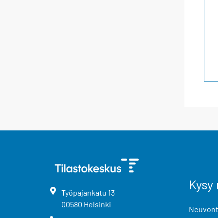
Kysy 
Työpajankatu
13
00580
Helsinki
Neuvonta