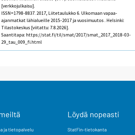
[verkkojulkaisu].
ISSN=1798-8837. 2017, Liitetaulukko 6. Ulkomaan vapaa-
ajanmatkat lähialueille 2015-2017 ja vuosimuutos . Helsinki:
Tilastokeskus [viitattu: 7.8.2026].
Saantitapa: https://stat.fi/til/smat/2017/smat_2017_2018-03-
29_tau_009_fi.html
meiltä
Löydä nopeasti
 ja tietopalvelu
StatFin-tietokanta