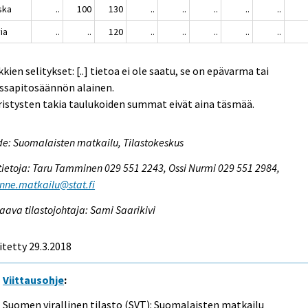
nska
..
100
130
..
..
..
..
..
ia
..
..
120
..
..
..
..
..
kien selitykset: [..] tietoa ei ole saatu, se on epävarma tai
ssapitosäännön alainen.
istysten takia taulukoiden summat eivät aina täsmää.
e: Suomalaisten matkailu, Tilastokeskus
tietoja: Taru Tamminen 029 551 2243, Ossi Nurmi 029 551 2984,
enne.matkailu@stat.fi
aava tilastojohtaja: Sami Saarikivi
itetty 29.3.2018
Viittausohje
:
Suomen virallinen tilasto (SVT): Suomalaisten matkailu