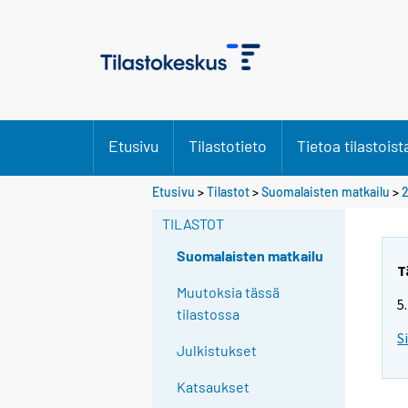
Etusivu
Tilastotieto
Tietoa tilastoist
Etusivu
>
Tilastot
>
Suomalaisten matkailu
>
2
TILASTOT
Suomalaisten matkailu
T
Muutoksia tässä
5
tilastossa
S
Julkistukset
Katsaukset