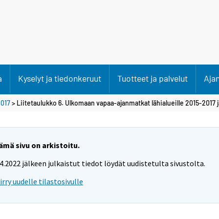
a
Kyselyt ja tiedonkeruut
Tuotteet ja palvelut
Aja
017
> Liitetaulukko 6. Ulkomaan vapaa-ajanmatkat lähialueille 2015-2017
ämä sivu on arkistoitu.
.4.2022 jälkeen julkaistut tiedot löydät uudistetulta sivustolta.
iirry uudelle tilastosivulle