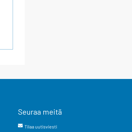
Seuraa meitä
Tilaa uutisviesti