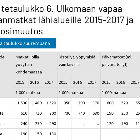
itetaulukko 6. Ulkomaan vapaa-
anmatkat lähialueille 2015-2017 ja
uosimuutos
a taulukko suurempana
de
Matkat, joilla
Risteilyt, yöpymisiä
Päivämatkat (ml.
yövyttiin
vain laivalla
päiväristeilyt)
kohdemaassa
2015
2016
2017
2015
2016
2017
2015
2016
201
1 000 matkaa
1 000 matkaa
1 000 matkaa
ro
1 530
1 480
1 520
350
390
370
600
520
5
otsi
610
710
700
730
740
680
150
250
2
näjä
240
270
290
..
..
..
120
190
1
rja
190
150
180
..
..
..
..
..