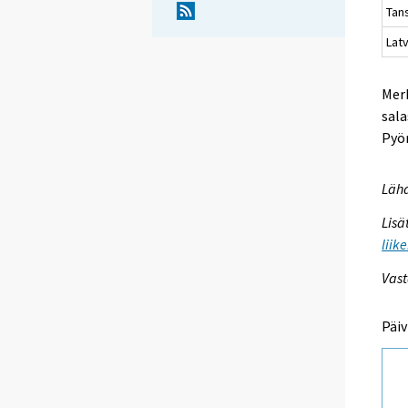
Ta
Latv
Merk
sala
Pyör
Lähd
Lisä
liik
Vast
Päiv