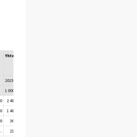
Yhteensä
Vuosimuutos
(2016/2017)
7
2015
2016
2017
1 000 matkaa
%
50
2 480
2 390
2 450
3
50
1 480
1 690
1 620
-4
10
360
460
410
-11
..
210
160
210
33