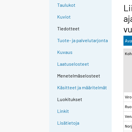
Taulukot
Li
aj
Kuviot
v
Tiedotteet
Tuote- ja palvelutarjonta
Ava
Kuvaus
Koh
Laatuselosteet
Menetelmäselosteet
Käsitteet ja määritelmät
Vi
Luokitukset
Ru
Linkit
Ve
Lisätietoja
No