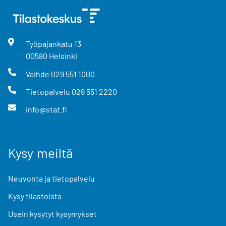
Työpajankatu
13
00580
Helsinki
Vaihde
029 551 1000
Tietopalvelu
029 551 2220
info@stat.fi
Kysy meiltä
Neuvonta ja tietopalvelu
Kysy tilastoista
Usein kysytyt kysymykset