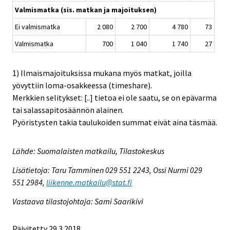
Valmismatka (sis. matkan ja majoituksen)
Ei valmismatka
2 080
2 700
4 780
73
Valmismatka
700
1 040
1 740
27
1) Ilmaismajoituksissa mukana myös matkat, joilla
yövyttiin loma-osakkeessa (timeshare).
Merkkien selitykset: [..] tietoa ei ole saatu, se on epävarma
tai salassapitosäännön alainen.
Pyöristysten takia taulukoiden summat eivät aina täsmää.
Lähde: Suomalaisten matkailu, Tilastokeskus
Lisätietoja: Taru Tamminen 029 551 2243, Ossi Nurmi 029
551 2984,
liikenne.matkailu@stat.fi
Vastaava tilastojohtaja: Sami Saarikivi
Päivitetty 29.3.2018