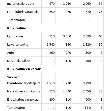
majoitusliikkeestä
970
1 080
2 060
32
Ei etukäteisvarauksia
650
970
1 620
25
Tuntematon
..
..
..
..
Kulkuväline
Lentokone
910
3 010
3 920
60
Laiva tai lautta
1 540
380
1 920
30
Auto
260
240
500
8
Muu kulkuväline
..
110
180
3
Kulkuvälineen varaus
Suoraan
liikenteenharjoittajalta
1 510
1 780
3 290
50
Matkatoimiston kautta
910
1 540
2 450
38
Ei etukäteisvarauksia
290
310
600
9
Tuntematon
..
110
18 0
3