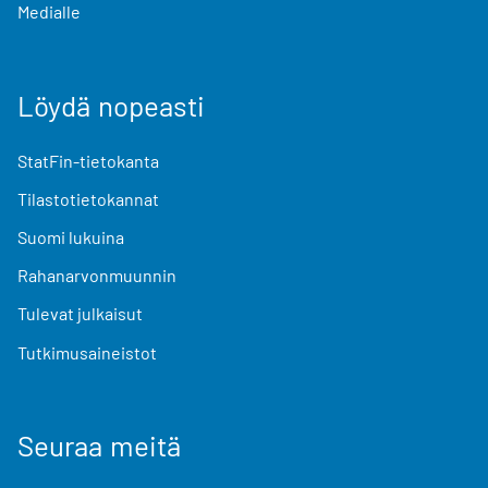
Medialle
Löydä nopeasti
StatFin-tietokanta
Tilastotietokannat
Suomi lukuina
Rahanarvonmuunnin
Tulevat julkaisut
Tutkimusaineistot
Seuraa meitä