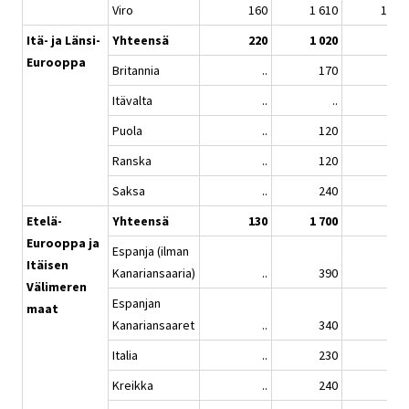
Viro
160
1 610
120
Itä- ja Länsi-
Yhteensä
220
1 020
..
Eurooppa
Britannia
..
170
..
Itävalta
..
..
..
Puola
..
120
..
Ranska
..
120
..
Saksa
..
240
..
Etelä-
Yhteensä
130
1 700
..
Eurooppa ja
Espanja (ilman
Itäisen
Kanariansaaria)
..
390
..
Välimeren
Espanjan
maat
Kanariansaaret
..
340
..
Italia
..
230
..
Kreikka
..
240
..