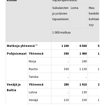
Kohde
Vapaa-ajanmatkat
Sukulaisten
Loma
Muu
ja ystävien
henkilö-
tapaaminen
kohtainen
syy
1 000 matkaa
1)
Matkoja yhteensä
1 100
6 560
510
Pohjoismaat
Yhteensä
380
1 400
160
Norja
..
160
..
Ruotsi
330
1 130
150
Tanska
..
..
..
Venäjä ja
Yhteensä
280
1 910
230
Baltia
Latvia
..
130
..
Venäjä
110
150
110