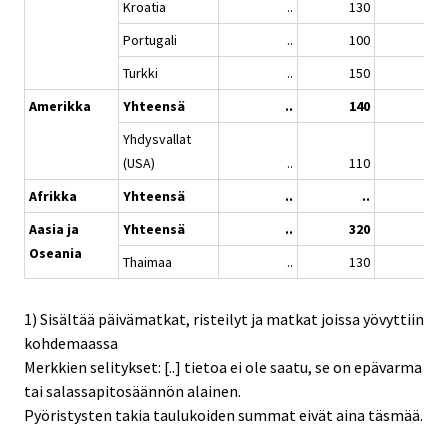
Kroatia
..
130
..
Portugali
..
100
..
Turkki
..
150
..
Amerikka
Yhteensä
..
140
..
Yhdysvallat
(USA)
..
110
..
Afrikka
Yhteensä
..
..
..
Aasia ja
Yhteensä
..
320
..
Oseania
Thaimaa
..
130
..
1) Sisältää päivämatkat, risteilyt ja matkat joissa yövyttiin
kohdemaassa
Merkkien selitykset: [..] tietoa ei ole saatu, se on epävarma
tai salassapitosäännön alainen.
Pyöristysten takia taulukoiden summat eivät aina täsmää.