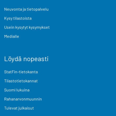
Neuvonta ja tietopalvelu
Kysy tilastoista
Usein kysytyt kysymykset
Medialle
Löydä nopeasti
StatFin-tietokanta
Tilastotietokannat
Suomi lukuina
Rahanarvonmuunnin
Tulevat julkaisut