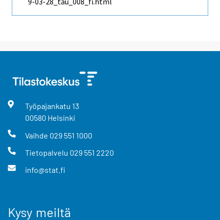
9-03-28_tau_008_fi.html
Työpajankatu
13
00580
Helsinki
Vaihde
029 551 1000
Tietopalvelu
029 551 2220
info@stat.fi
Kysy meiltä