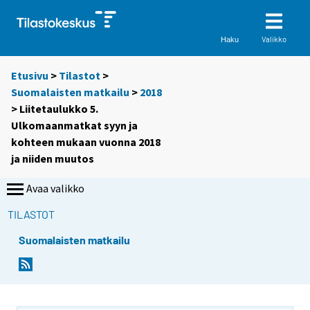
Valikko
Haku
Etusivu
>
Tilastot
>
Suomalaisten matkailu
>
2018
> Liitetaulukko 5.
Ulkomaanmatkat syyn ja
kohteen mukaan vuonna 2018
ja niiden muutos
Avaa valikko
TILASTOT
Suomalaisten matkailu