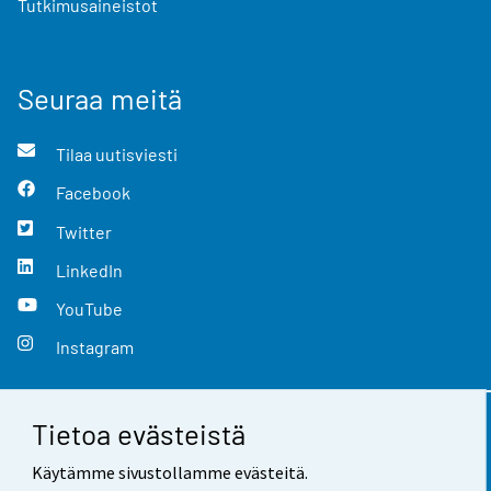
Tutkimusaineistot
Seuraa meitä
Tilaa uutisviesti
Facebook
Twitter
LinkedIn
YouTube
Instagram
Tietoa evästeistä
Yhteystiedot
Käytämme sivustollamme evästeitä.
Palaute