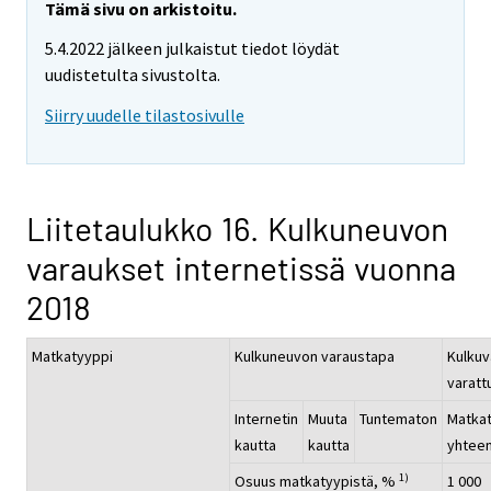
Tämä sivu on arkistoitu.
5.4.2022 jälkeen julkaistut tiedot löydät
uudistetulta sivustolta.
Siirry uudelle tilastosivulle
Liitetaulukko 16. Kulkuneuvon
varaukset internetissä vuonna
2018
Matkatyyppi
Kulkuneuvon varaustapa
Kulkuv
varatt
Internetin
Muuta
Tuntematon
Matka
kautta
kautta
yhtee
1)
Osuus matkatyypistä, %
1 000