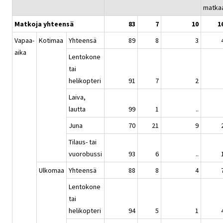
matka
Matkoja yhteensä
83
7
10
1
Vapaa-
Kotimaa
Yhteensä
89
8
3
aika
Lentokone
tai
helikopteri
91
7
2
Laiva,
lautta
99
1
..
Juna
70
21
9
Tilaus- tai
vuorobussi
93
6
..
Ulkomaa
Yhteensä
88
8
4
Lentokone
tai
helikopteri
94
5
1