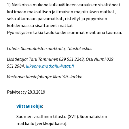
1) Matkoissa mukana kulkuvälineen varauksen sisältäneet
kotimaan maksullisen ja ilmaisen majoituksen matkat,
sekä ulkomaan päivämatkat, risteilyt ja yöpymisen
kohdemaassa sisältäneet matkat
Pyöristysten takia taulukoiden summat eivät aina täsmää.
Lähde: Suomalaisten matkailu, Tilastokeskus
Lisätietoja: Taru Tamminen 029 551 2243, Ossi Nurmi 029
551 2984,
liikenne.matkailu@stat.fi
Vastaava tilastojohtaja: Mari Ylä-Jarkko
Päivitetty 28.3.2019
Viittausohje
:
Suomen virallinen tilasto (SVT): Suomalaisten
matkailu [verkkojulkaisu].