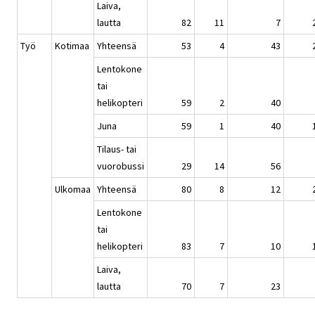
Laiva,
lautta
82
11
7
Työ
Kotimaa
Yhteensä
53
4
43
Lentokone
tai
helikopteri
59
2
40
Juna
59
1
40
Tilaus- tai
vuorobussi
29
14
56
Ulkomaa
Yhteensä
80
8
12
Lentokone
tai
helikopteri
83
7
10
Laiva,
lautta
70
7
23