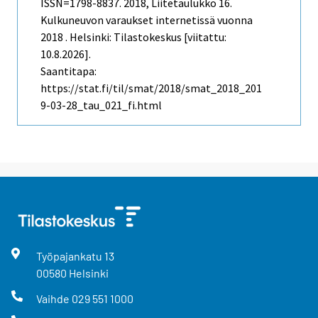
ISSN=1798-8837. 2018, Liitetaulukko 16.
Kulkuneuvon varaukset internetissä vuonna
2018 . Helsinki: Tilastokeskus [viitattu:
10.8.2026].
Saantitapa:
https://stat.fi/til/smat/2018/smat_2018_201
9-03-28_tau_021_fi.html
Työpajankatu
13
00580
Helsinki
Vaihde
029 551 1000