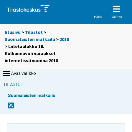
Valikko
Haku
Etusivu
>
Tilastot
>
Suomalaisten matkailu
>
2018
> Liitetaulukko 16.
Kulkuneuvon varaukset
internetissä vuonna 2018
Avaa valikko
TILASTOT
Suomalaisten matkailu