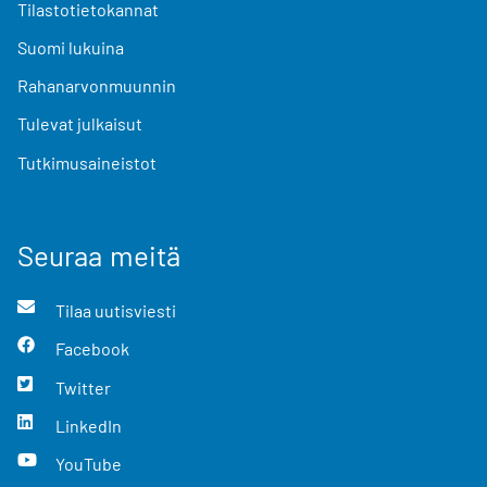
Tilastotietokannat
Suomi lukuina
Rahanarvonmuunnin
Tulevat julkaisut
Tutkimusaineistot
Seuraa meitä
Tilaa uutisviesti
Facebook
Twitter
LinkedIn
YouTube