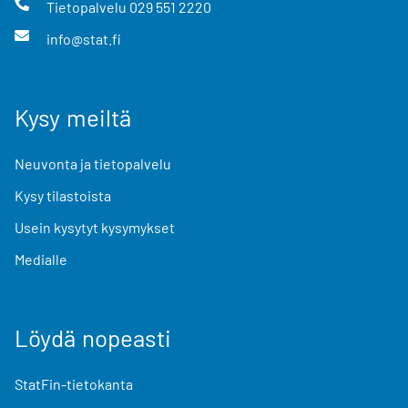
Tietopalvelu
029 551 2220
info@stat.fi
Kysy meiltä
Neuvonta ja tietopalvelu
Kysy tilastoista
Usein kysytyt kysymykset
Medialle
Löydä nopeasti
StatFin-tietokanta