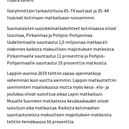
määrä väheni.
Ikäryhmittäin tarkasteltuna 65-74 vuotiaat ja 35-44
lisäsivät kotimaan matkailuaan runsaimmin.
Suomalaisten suosikkimatkakohteet kotimaassa olivat
Uusimaa, Pirkanmaa ja Pohjois-Pohjanmaa.
Uudellemaalle suuntautui 1,5 miljoonaa matkaa eli
viidennes kaikista maksullisen majoituksen matkoista.
Pirkanmaalle suuntautui 11 prosenttia ja Pohjois-
Pohjanmaalle suuntautui 10 prosenttia matkoista.
Lappiin vuonna 2019 tehtiin vapaa-ajanmatkoja
vähemmän kuin vuotta aiemmin. Lappiin matkustettiin
useimmiten maaliskuussa mutta myös kesä-. elo- ja
joulukuu olivat suosittua aikaa Lapin matkailuun.
Muualle Suomeen matkatessa kesäkuukaudet olivat
suosituin aika matkustaa. Kaikista kotimaahan
suuntautuneista maksullisen majoituksen matkoista
tehtiin heinäkuussa 16 prosenttia.