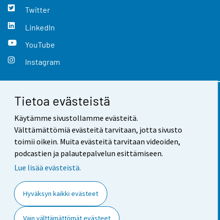
Twitter
LinkedIn
YouTube
Instagram
Tietoa evästeistä
Yhteystiedot
Käytämme sivustollamme evästeitä.
Palaute
Välttämättömiä evästeitä tarvitaan, jotta sivusto
toimii oikein. Muita evästeitä tarvitaan videoiden,
Käyttöehdot
podcastien ja palautepalvelun esittämiseen.
Tietosuoja
Lue lisää evästeistä.
Saavutettavuus
Hyväksyn kaikki evästeet
Tietoa sivustosta
Vain välttämättömät evästeet