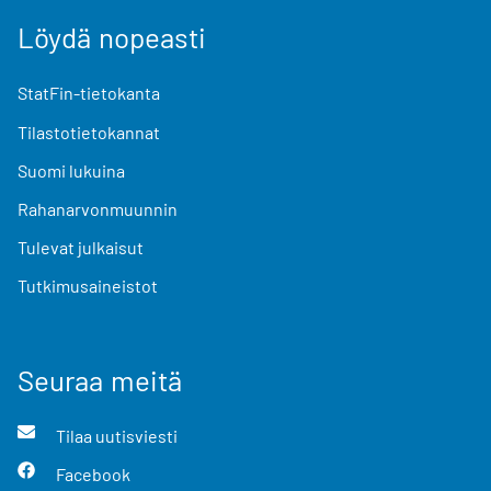
Löydä nopeasti
StatFin-tietokanta
Tilastotietokannat
Suomi lukuina
Rahanarvonmuunnin
Tulevat julkaisut
Tutkimusaineistot
Seuraa meitä
Tilaa uutisviesti
Facebook