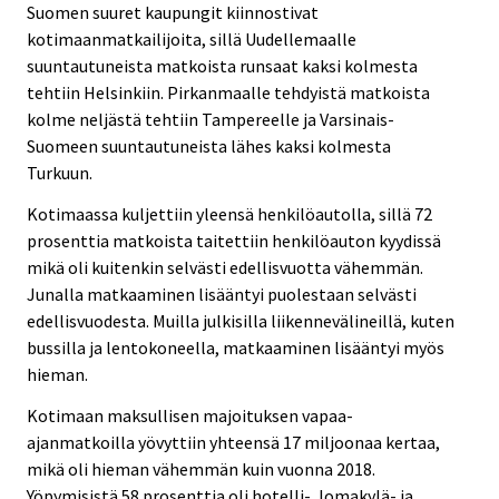
Suomen suuret kaupungit kiinnostivat
kotimaanmatkailijoita, sillä Uudellemaalle
suuntautuneista matkoista runsaat kaksi kolmesta
tehtiin Helsinkiin. Pirkanmaalle tehdyistä matkoista
kolme neljästä tehtiin Tampereelle ja Varsinais-
Suomeen suuntautuneista lähes kaksi kolmesta
Turkuun.
Kotimaassa kuljettiin yleensä henkilöautolla, sillä 72
prosenttia matkoista taitettiin henkilöauton kyydissä
mikä oli kuitenkin selvästi edellisvuotta vähemmän.
Junalla matkaaminen lisääntyi puolestaan selvästi
edellisvuodesta. Muilla julkisilla liikennevälineillä, kuten
bussilla ja lentokoneella, matkaaminen lisääntyi myös
hieman.
Kotimaan maksullisen majoituksen vapaa-
ajanmatkoilla yövyttiin yhteensä 17 miljoonaa kertaa,
mikä oli hieman vähemmän kuin vuonna 2018.
Yöpymisistä 58 prosenttia oli hotelli-, lomakylä- ja