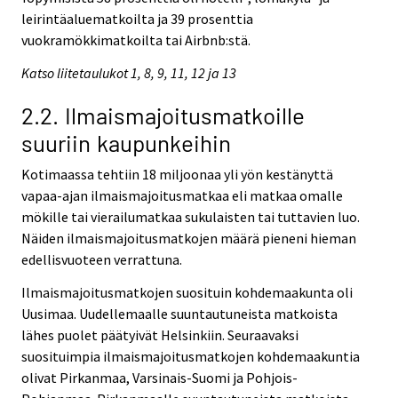
leirintäaluematkoilta ja 39 prosenttia
vuokramökkimatkoilta tai Airbnb:stä.
Katso liitetaulukot 1, 8, 9, 11, 12 ja 13
2.2. Ilmaismajoitusmatkoille
suuriin kaupunkeihin
Kotimaassa tehtiin 18 miljoonaa yli yön kestänyttä
vapaa-ajan ilmaismajoitusmatkaa eli matkaa omalle
mökille tai vierailumatkaa sukulaisten tai tuttavien luo.
Näiden ilmaismajoitusmatkojen määrä pieneni hieman
edellisvuoteen verrattuna.
Ilmaismajoitusmatkojen suosituin kohdemaakunta oli
Uusimaa. Uudellemaalle suuntautuneista matkoista
lähes puolet päätyivät Helsinkiin. Seuraavaksi
suosituimpia ilmaismajoitusmatkojen kohdemaakuntia
olivat Pirkanmaa, Varsinais-Suomi ja Pohjois-