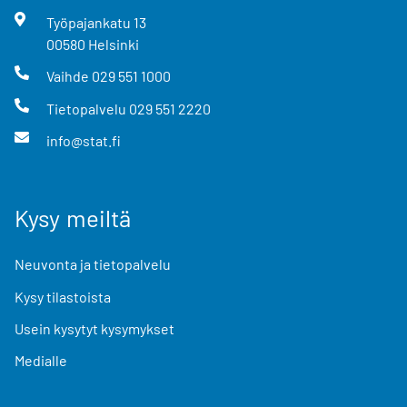
Työpajankatu
13
00580
Helsinki
Vaihde
029 551 1000
Tietopalvelu
029 551 2220
info@stat.fi
Kysy meiltä
Neuvonta ja tietopalvelu
Kysy tilastoista
Usein kysytyt kysymykset
Medialle