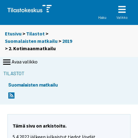
Valikko
Haku
Etusivu
>
Tilastot
>
Suomalaisten matkailu
>
2019
> 2. Kotimaanmatkailu
Avaa valikko
TILASTOT
Suomalaisten matkailu
Tämä sivu on arkistoitu.
5.4.2022 jälkeen julkaistut tiedot löydät