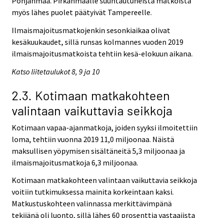
Pohjanmaa. Pirkanmaalle suuntautuneista matkoista
myös lähes puolet päätyivät Tampereelle.
Ilmaismajoitusmatkojenkin sesonkiaikaa olivat
kesäkuukaudet, sillä runsas kolmannes vuoden 2019
ilmaismajoitusmatkoista tehtiin kesä-elokuun aikana.
Katso liitetaulukot 8, 9 ja 10
2.3. Kotimaan matkakohteen
valintaan vaikuttavia seikkoja
Kotimaan vapaa-ajanmatkoja, joiden syyksi ilmoitettiin
loma, tehtiin vuonna 2019 11,0 miljoonaa. Näistä
maksullisen yöpymisen sisältäneitä 5,3 miljoonaa ja
ilmaismajoitusmatkoja 6,3 miljoonaa.
Kotimaan matkakohteen valintaan vaikuttavia seikkoja
voitiin tutkimuksessa mainita korkeintaan kaksi.
Matkustuskohteen valinnassa merkittävimpänä
tekijänä oli luonto, sillä lähes 60 prosenttia vastaajista