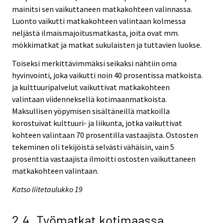
mainitsi sen vaikuttaneen matkakohteen valinnassa.
Luonto vaikutti matkakohteen valintaan kolmessa
neljästä ilmaismajoitusmatkasta, joita ovat mm.
mökkimatkat ja matkat sukulaisten ja tuttavien luokse.
Toiseksi merkittävimmäksi seikaksi nähtiin oma
hyvinvointi, joka vaikutti noin 40 prosentissa matkoista.
ja kulttuuripalvelut vaikuttivat matkakohteen
valintaan viidenneksellä kotimaanmatkoista.
Maksullisen yöpymisen sisältäneillä matkoilla
korostuivat kulttuuri- ja liikunta, jotka vaikuttivat
kohteen valintaan 70 prosentilla vastaajista. Ostosten
tekeminen oli tekijöistä selvästi vähäisin, vain 5
prosenttia vastaajista ilmoitti ostosten vaikuttaneen
matkakohteen valintaan.
Katso liitetaulukko 19
2.4. Työmatkat kotimaassa