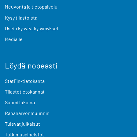
Neuvonta ja tietopalvelu
Kysy tilastoista
Usein kysytyt kysymykset
Medialle
Löydä nopeasti
StatFin-tietokanta
Tilastotietokannat
Suomi lukuina
Rahanarvonmuunnin
Tulevat julkaisut
Tutkimusaineistot