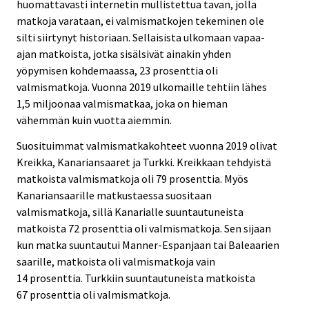
huomattavasti internetin mullistettua tavan, jolla
matkoja varataan, ei valmismatkojen tekeminen ole
silti siirtynyt historiaan. Sellaisista ulkomaan vapaa-
ajan matkoista, jotka sisälsivät ainakin yhden
yöpymisen kohdemaassa, 23 prosenttia oli
valmismatkoja. Vuonna 2019 ulkomaille tehtiin lähes
1,5 miljoonaa valmismatkaa, joka on hieman
vähemmän kuin vuotta aiemmin.
Suosituimmat valmismatkakohteet vuonna 2019 olivat
Kreikka, Kanariansaaret ja Turkki. Kreikkaan tehdyistä
matkoista valmismatkoja oli 79 prosenttia. Myös
Kanariansaarille matkustaessa suositaan
valmismatkoja, sillä Kanarialle suuntautuneista
matkoista 72 prosenttia oli valmismatkoja. Sen sijaan
kun matka suuntautui Manner-Espanjaan tai Baleaarien
saarille, matkoista oli valmismatkoja vain
14 prosenttia. Turkkiin suuntautuneista matkoista
67 prosenttia oli valmismatkoja.