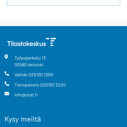
Työpajankatu
13
00580
Helsinki
Vaihde
029 551 1000
Tietopalvelu
029 551 2220
info@stat.fi
Kysy meiltä