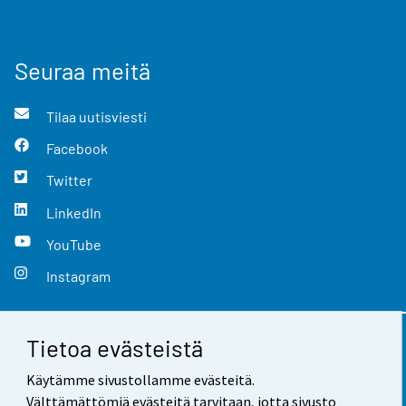
Seuraa meitä
Tilaa uutisviesti
Facebook
Twitter
LinkedIn
YouTube
Instagram
Tietoa evästeistä
Yhteystiedot
Käytämme sivustollamme evästeitä.
Palaute
Välttämättömiä evästeitä tarvitaan, jotta sivusto