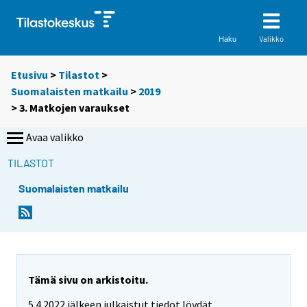
Valikko
Haku
Etusivu
>
Tilastot
>
Suomalaisten matkailu
>
2019
> 3. Matkojen varaukset
Avaa valikko
TILASTOT
Suomalaisten matkailu
Tämä sivu on arkistoitu.
5.4.2022 jälkeen julkaistut tiedot löydät