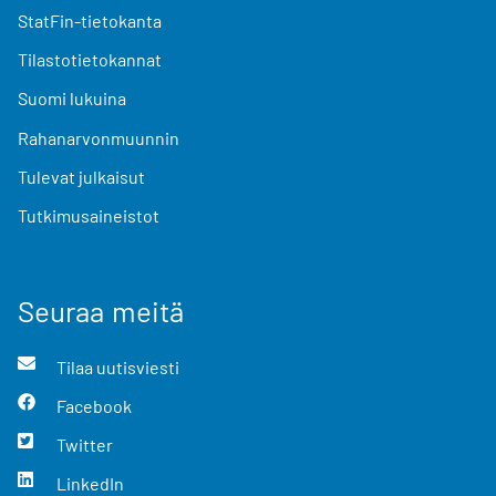
StatFin-tietokanta
Tilastotietokannat
Suomi lukuina
Rahanarvonmuunnin
Tulevat julkaisut
Tutkimusaineistot
Seuraa meitä
Tilaa uutisviesti
Facebook
Twitter
LinkedIn