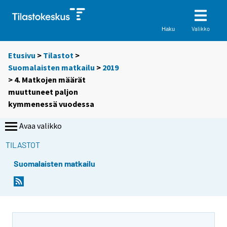
Valikko
Haku
Etusivu
>
Tilastot
>
Suomalaisten matkailu
>
2019
> 4. Matkojen määrät
muuttuneet paljon
kymmenessä vuodessa
Avaa valikko
TILASTOT
Suomalaisten matkailu