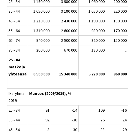
25 - 34
1 190 000
3 980 000
1 060 000
200 000
35 - 44
1 650 000
3 180 000
1 050 000
220 000
45 - 54
1 210 000
2 430 000
1 190 000
180 000
55 - 64
1 310 000
2 600 000
980 000
170 000
65 - 74
940 000
2 500 000
820 000
150 000
75 - 84
200 000
670 000
180 000
..
25 - 84
matkoja
yhteensä
6 500 000
15 340 000
5 270 000
960 000
Ikäryhmä
Muutos (2009/2019), %
2019
25 - 34
91
-14
109
-16
35 - 44
92
-30
76
24
45 - 54
3
-30
83
-29