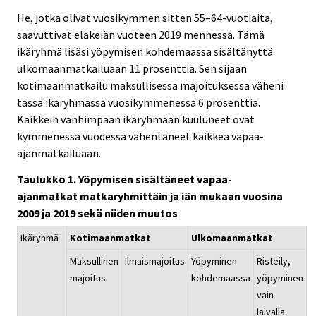
He, jotka olivat vuosikymmen sitten 55–64-vuotiaita,
saavuttivat eläkeiän vuoteen 2019 mennessä. Tämä
ikäryhmä lisäsi yöpymisen kohdemaassa sisältänyttä
ulkomaanmatkailuaan 11 prosenttia. Sen sijaan
kotimaanmatkailu maksullisessa majoituksessa väheni
tässä ikäryhmässä vuosikymmenessä 6 prosenttia.
Kaikkein vanhimpaan ikäryhmään kuuluneet ovat
kymmenessä vuodessa vähentäneet kaikkea vapaa-
ajanmatkailuaan.
Taulukko 1. Yöpymisen sisältäneet vapaa-
ajanmatkat matkaryhmittäin ja iän mukaan vuosina
2009 ja 2019 sekä niiden muutos
Ikäryhmä
Kotimaanmatkat
Ulkomaanmatkat
Maksullinen
Ilmaismajoitus
Yöpyminen
Risteily,
majoitus
kohdemaassa
yöpyminen
vain
laivalla