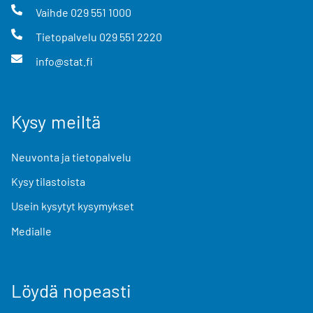
Vaihde
029 551 1000
Tietopalvelu
029 551 2220
info@stat.fi
Kysy meiltä
Neuvonta ja tietopalvelu
Kysy tilastoista
Usein kysytyt kysymykset
Medialle
Löydä nopeasti