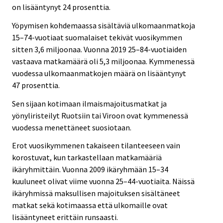
on lisääntynyt 24 prosenttia.
Yöpymisen kohdemaassa sisältäviä ulkomaanmatkoja
15–74-vuotiaat suomalaiset tekivät vuosikymmen
sitten 3,6 miljoonaa. Vuonna 2019 25–84-vuotiaiden
vastaava matkamäärä oli 5,3 miljoonaa. Kymmenessä
vuodessa ulkomaanmatkojen määrä on lisääntynyt
47 prosenttia.
Sen sijaan kotimaan ilmaismajoitusmatkat ja
yönyliristeilyt Ruotsiin tai Viroon ovat kymmenessä
vuodessa menettäneet suosiotaan.
Erot vuosikymmenen takaiseen tilanteeseen vain
korostuvat, kun tarkastellaan matkamääriä
ikäryhmittäin. Vuonna 2009 ikäryhmään 15–34
kuuluneet olivat viime vuonna 25–44-vuotiaita. Näissä
ikäryhmissä maksullisen majoituksen sisältäneet
matkat sekä kotimaassa että ulkomaille ovat
lisääntyneet erittäin runsaasti.