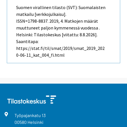
Suomen virallinen tilasto (SVT): Suomalaisten
matkailu [verkkojulkaisu].
ISSN=1798-8837. 2019, 4. Matkojen määrät
muuttuneet paljon kymmenessä vuodessa .
Helsinki: Tilastokeskus [viitattu: 8.8.2026].
Saantitapa:
https://stat.fi/til/smat/2019/smat_2019_202
0-06-11_kat_004_fi.html
Työpajankatu
13
00580
Helsinki