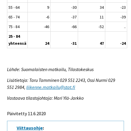
55 - 64
9
-30
34
-23
65 - 74
-6
-37
11
-39
75 - 84
-46
-66
-52
..
25 - 84
yhteensä
24
-31
47
-24
Lähde: Suomalaisten matkailu, Tilastokeskus
Lisätietoja: Taru Tamminen 029 551 2243, Ossi Nurmi 029
551 2984,
liikenne.matkailu@stat.fi
Vastaava tilastojohtaja: Mari Ylä-Jarkko
Päivitetty 11.6.2020
Viittausohje
: