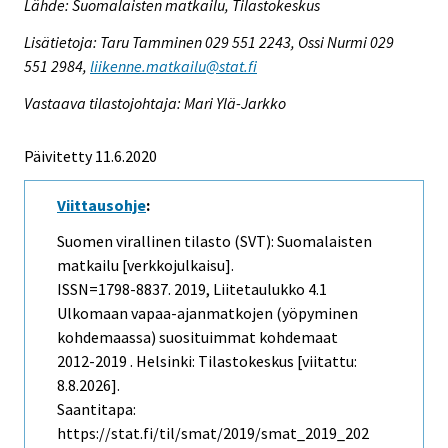
Lähde: Suomalaisten matkailu, Tilastokeskus
Lisätietoja: Taru Tamminen 029 551 2243, Ossi Nurmi 029
551 2984,
liikenne.matkailu@stat.fi
Vastaava tilastojohtaja: Mari Ylä-Jarkko
Päivitetty 11.6.2020
Viittausohje
:
Suomen virallinen tilasto (SVT): Suomalaisten
matkailu [verkkojulkaisu].
ISSN=1798-8837. 2019, Liitetaulukko 4.1
Ulkomaan vapaa-ajanmatkojen (yöpyminen
kohdemaassa) suosituimmat kohdemaat
2012-2019 . Helsinki: Tilastokeskus [viitattu:
8.8.2026].
Saantitapa:
https://stat.fi/til/smat/2019/smat_2019_202