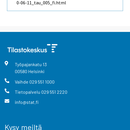
0-06-11_tau_005_fi.html
Työpajankatu
13
00580
Helsinki
Vaihde
029 551 1000
Tietopalvelu
029 551 2220
info@stat.fi
Kysy meiltä