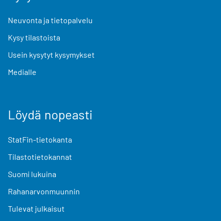
Neuvonta ja tietopalvelu
Kysy tilastoista
Usein kysytyt kysymykset
Medialle
Löydä nopeasti
StatFin-tietokanta
Tilastotietokannat
Suomi lukuina
Rahanarvonmuunnin
Tulevat julkaisut