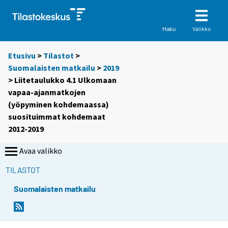
Valikko
Haku
Etusivu
>
Tilastot
>
Suomalaisten matkailu
>
2019
> Liitetaulukko 4.1 Ulkomaan
vapaa-ajanmatkojen
(yöpyminen kohdemaassa)
suosituimmat kohdemaat
2012-2019
Avaa valikko
TILASTOT
Suomalaisten matkailu