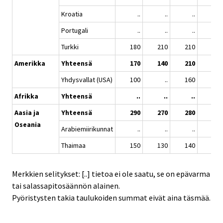
Kroatia
..
..
..
..
Portugali
..
..
..
100
Turkki
180
210
210
210
Amerikka
Yhteensä
170
140
210
180
Yhdysvallat (USA)
100
..
160
120
Afrikka
Yhteensä
..
..
..
..
Aasia ja
Yhteensä
290
270
280
380
Oseania
Arabiemiirikunnat
..
..
..
100
Thaimaa
150
130
140
120
Merkkien selitykset: [..] tietoa ei ole saatu, se on epävarma
tai salassapitosäännön alainen.
Pyöristysten takia taulukoiden summat eivät aina täsmää.