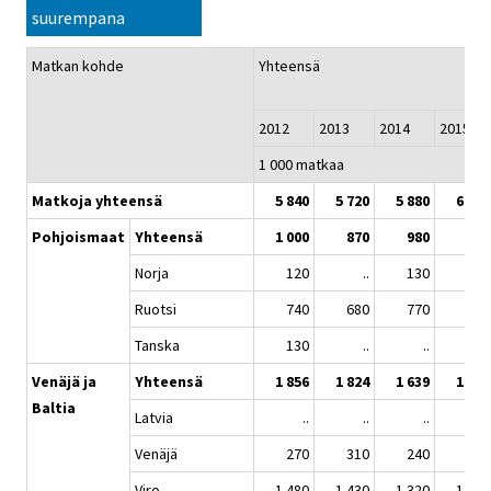
suurempana
Matkan kohde
Yhteensä
2012
2013
2014
2015
1 000 matkaa
Matkoja yhteensä
5 840
5 720
5 880
6 160
Pohjoismaat
Yhteensä
1 000
870
980
890
Norja
120
..
130
190
Ruotsi
740
680
770
610
Tanska
130
..
..
..
Venäjä ja
Yhteensä
1 856
1 824
1 639
1 830
Baltia
Latvia
..
..
..
..
Venäjä
270
310
240
240
Viro
1 480
1 430
1 320
1 530