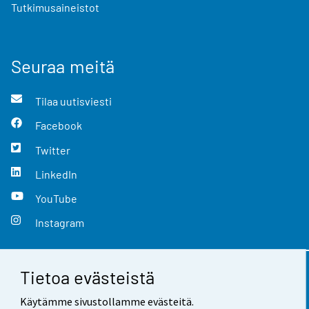
Tutkimusaineistot
Seuraa meitä
Tilaa uutisviesti
Facebook
Twitter
LinkedIn
YouTube
Instagram
Tietoa evästeistä
Yhteystiedot
Käytämme sivustollamme evästeitä.
Palaute