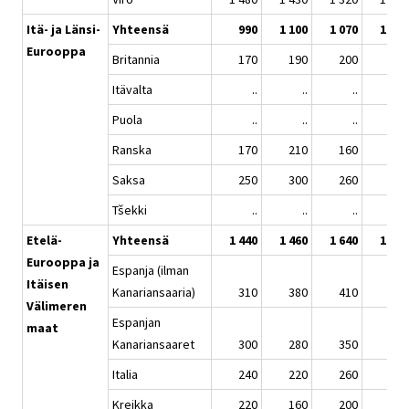
Itä- ja Länsi-
Yhteensä
990
1 100
1 070
1 250
Eurooppa
Britannia
170
190
200
200
Itävalta
..
..
..
..
Puola
..
..
..
..
Ranska
170
210
160
180
Saksa
250
300
260
330
Tšekki
..
..
..
..
Etelä-
Yhteensä
1 440
1 460
1 640
1 580
Eurooppa ja
Espanja (ilman
Itäisen
Kanariansaaria)
310
380
410
380
Välimeren
Espanjan
maat
Kanariansaaret
300
280
350
270
Italia
240
220
260
230
Kreikka
220
160
200
240