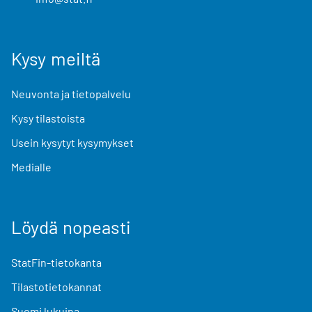
Kysy meiltä
Neuvonta ja tietopalvelu
Kysy tilastoista
Usein kysytyt kysymykset
Medialle
Löydä nopeasti
StatFin-tietokanta
Tilastotietokannat
Suomi lukuina