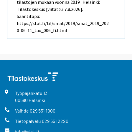
tilastojen mukaan vuonna 2019 . Helsinki:
Tilastokeskus [viitattu: 7.8.2026].
Saantitapa:
https://stat.fi/til/smat/2019/smat_2019_202
0-06-11_tau_006_fi.html
Työpajankatu
13
00580
Helsinki
Vaihde
029 551 1000
Tietopalvelu
029 551 2220
info@stat.fi