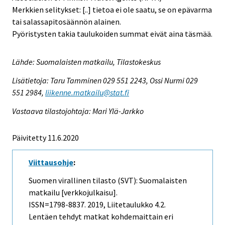
Merkkien selitykset: [..] tietoa ei ole saatu, se on epävarma
tai salassapitosäännön alainen.
Pyöristysten takia taulukoiden summat eivät aina täsmää.
Lähde: Suomalaisten matkailu, Tilastokeskus
Lisätietoja: Taru Tamminen 029 551 2243, Ossi Nurmi 029
551 2984,
liikenne.matkailu@stat.fi
Vastaava tilastojohtaja: Mari Ylä-Jarkko
Päivitetty 11.6.2020
Viittausohje
:
Suomen virallinen tilasto (SVT): Suomalaisten
matkailu [verkkojulkaisu].
ISSN=1798-8837. 2019, Liitetaulukko 4.2.
Lentäen tehdyt matkat kohdemaittain eri