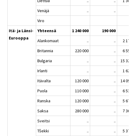
Liettua
..
..
1 309
Venäjä
..
..
..
Viro
..
Itä- ja Länsi-
Yhteensä
1 240 000
190 000
..
Eurooppa
Alankomaat
..
..
2 173
Britannia
220 000
..
6 551
Bulgaria
..
..
15 320
Irlanti
..
..
1 622
Itävalta
120 000
..
14 092
Puola
110 000
..
6 533
Ranska
120 000
..
5 670
Saksa
280 000
..
7 367
Sveitsi
..
..
..
Tšekki
..
..
5 377