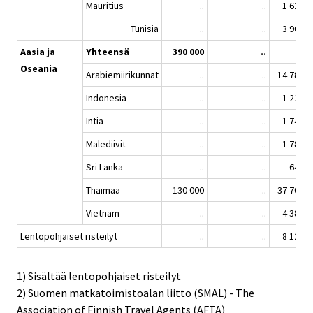
Mauritius
..
..
1 627
Tunisia
..
..
3 903
Aasia ja
Yhteensä
390 000
..
..
Oseania
Arabiemiirikunnat
..
..
14 789
Indonesia
..
..
1 229
Intia
..
..
1 748
Malediivit
..
..
1 786
Sri Lanka
..
..
642
Thaimaa
130 000
..
37 700
Vietnam
..
..
4 382
Lentopohjaiset risteilyt
..
..
8 126
1) Sisältää lentopohjaiset risteilyt
2) Suomen matkatoimistoalan liitto (SMAL) - The
Association of Finnish Travel Agents (AFTA)