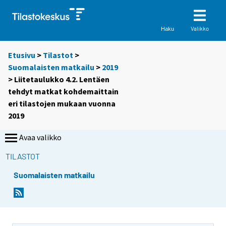
Valikko
Haku
Etusivu
>
Tilastot
>
Suomalaisten matkailu
>
2019
> Liitetaulukko 4.2. Lentäen
tehdyt matkat kohdemaittain
eri tilastojen mukaan vuonna
2019
Avaa valikko
TILASTOT
Suomalaisten matkailu