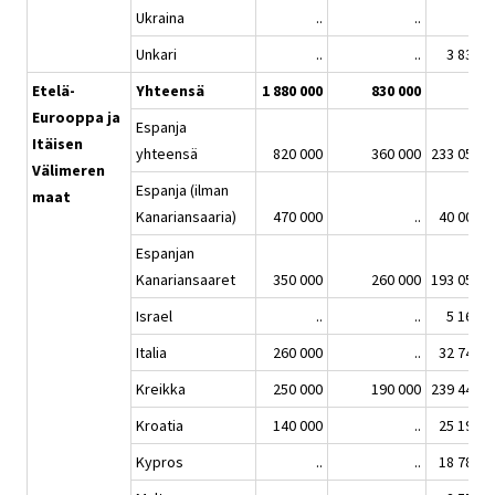
Ukraina
..
..
..
Unkari
..
..
3 838
Etelä-
Yhteensä
1 880 000
830 000
..
Eurooppa ja
Espanja
Itäisen
yhteensä
820 000
360 000
233 054
Välimeren
Espanja (ilman
maat
Kanariansaaria)
470 000
..
40 001
Espanjan
Kanariansaaret
350 000
260 000
193 053
Israel
..
..
5 167
Italia
260 000
..
32 744
Kreikka
250 000
190 000
239 448
Kroatia
140 000
..
25 197
Kypros
..
..
18 786