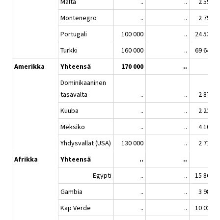
Malta
..
..
2 552
Montenegro
..
..
2 751
Portugali
100 000
..
24 533
Turkki
160 000
..
69 641
Amerikka
Yhteensä
170 000
..
..
Dominikaaninen
tasavalta
..
..
2 872
Kuuba
..
..
2 236
Meksiko
..
..
4 108
Yhdysvallat (USA)
130 000
..
2 712
Afrikka
Yhteensä
..
..
..
Egypti
..
..
15 864
Gambia
..
..
3 985
Kap Verde
..
..
10 036