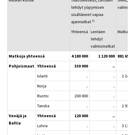
Matkan kohde
Tilastokeskus; Lentäen
SMAL; Le
tehdyt yöpymisen
valmisma
sisältäneet vapaa-
1)
ajanmatkat
Yhteensä
Lentäen
Matkaa
tehdyt
valmismatkat
Matkoja yhteensä
4 180 000
1 120 000
881 656
Pohjoismaat
Yhteensä
330 000
..
..
Islanti
..
..
2 248
Norja
..
..
..
Ruotsi
200 000
..
..
Tanska
..
..
2 934
Venäjä ja
Yhteensä
120 000
..
..
Baltia
Latvia
..
..
3 119